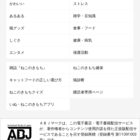
かわいい
ストレス
あるある
雑学・豆知識
猫グッズ
食事・フード
しぐさ
健康・病気
エンタメ
保護活動
雑誌『ねこのきもち』
ねこのきもち健保
キャットフードの正しい選び方
猫診断
ねこのきもちクイズ
購読者専用ページ
いぬ・ねこのきもちアプリ
ＡＢＪマークは、この電子書店・電子書籍配信サービス
が、著作権者からコンテンツ使用許諾を得た正規版配信サ
ービスであることを示す登録商標（登録番号 第11091003
号）です。