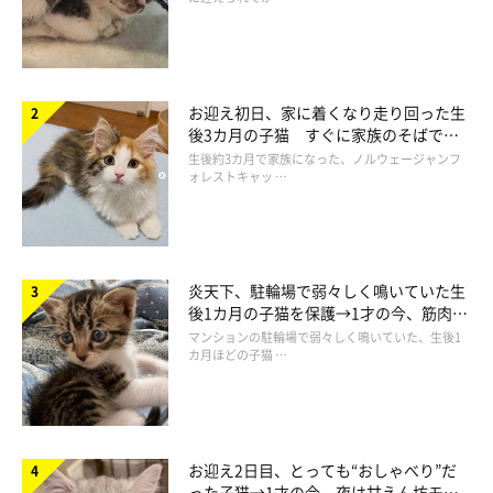
お迎え初日、家に着くなり走り回った生
後3カ月の子猫 すぐに家族のそばで落
ち着く姿に「迎えてよかった」
生後約3カ月で家族になった、ノルウェージャンフ
ォレストキャッ …
炎天下、駐輪場で弱々しく鳴いていた生
後1カ月の子猫を保護→1才の今、筋肉質
でツンデレなコに成長
マンションの駐輪場で弱々しく鳴いていた、生後1
カ月ほどの子猫 …
お迎え2日目、とっても“おしゃべり”だ
った子猫→1才の今、夜は甘えん坊モー