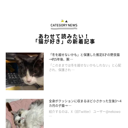
あわせて読みたい！
「猫が好き」の新着記事
「冬を越せないかも」と保護した推定8才の野良猫
→約5年後、腕 …
「このままでは冬を越せないかもしれない」と心配
され、保護され …
全身がクッションに収まるほど小さかった生後3～4
カ月の子猫→ …
紹介するのは、X（旧Twitter） ユーザー@nekowo
…