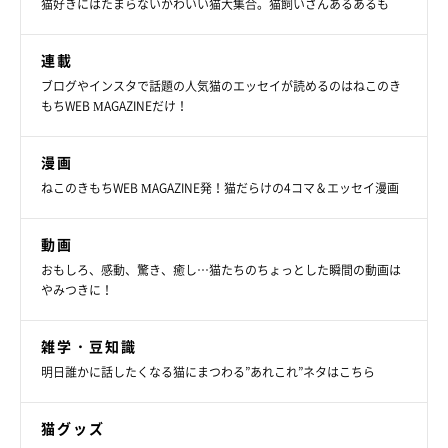
猫好きにはたまらないかわいい猫大集合。猫飼いさんあるあるも
連載
ブログやインスタで話題の人気猫のエッセイが読めるのはねこのき
もちWEB MAGAZINEだけ！
漫画
ねこのきもちWEB MAGAZINE発！猫だらけの4コマ＆エッセイ漫画
動画
おもしろ、感動、驚き、癒し…猫たちのちょっとした瞬間の動画は
やみつきに！
雑学・豆知識
明日誰かに話したくなる猫にまつわる”あれこれ”ネタはこちら
猫グッズ