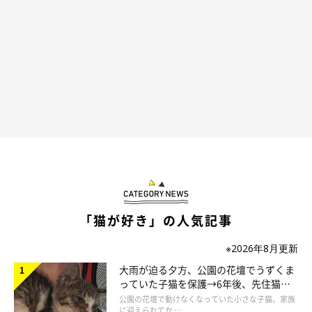
「猫が好き」の人気記事
※2026年8月更新
大雨が迫る夕方、公園の花壇でうずくま
っていた子猫を保護→6年後、先住猫
と“姉妹”のような関係に
公園の花壇で動けなくなっていた小さな子猫。家族
に迎えられてか …