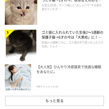
ドになるコに成長！
お迎え2日目、ケージ越しに“おしゃべり”する姿を
見せていた子 …
ゴミ袋に入れられていた生後2〜3週齢の
保護子猫→6才の今は「大黒柱」に！
美しい黒猫に成長した姿にグッとくる
生後2〜3週齢ごろに、ゴミ袋の中で見つかった小さ
な命。ミルク …
【大人気】ひんやり冷感寝具で快適な睡眠
をあなたに。
PR(アイリスプラザ)
もっと見る