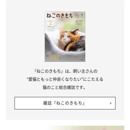
好きな人も多いと思います。ちなみに、
飼い主さんが疲れている
ときに愛猫のニオイを嗅ぐと癒やされるのは、ともに過ごした幸
せな記憶が瞬時に蘇るから
なのだそう！
嫌なニオイの健康チェックも兼ねて、嫌がらない程度に猫のニオ
イを堪能しましょう♪
参考／「ねこのきもち」2015年7月『見た目も香りもまるでスイ
ーツ！？ 猫って何で“甘い”ニオイがするんだろう…』（監修：哺
乳動物学者 川崎市環境影響評価審議会委員 「ねこの博物館」館
『ねこのきもち』は、飼い主さんの
長 日本動物科学研究所所長 今泉忠明先生）
“愛猫ともっと仲良くなりたい”にこたえる
文／Ru-Rie
猫のこと総合雑誌です。
※一部写真はスマホアプリ「いぬ・ねこのきもち」で投稿された
ものです。
雑誌『ねこのきもち』
※記事と一部写真に関連性はありませんので予めご了承くださ
い。