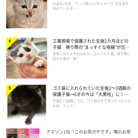
ドになるコに成長！
お迎え2日目、ケージ越しに“おしゃべり”する姿を
見せていた子 …
工事現場で保護された生後2カ月ほどの
子猫 帰り際の“まっすぐな視線”が忘れ
られず、家族の一員に
家族に迎える予定はなかった小さな子猫。帰り際に
「香ばしいニオイ」は、日光浴で増す！
見せた姿が、飼 …
ひなたぼっこをよくする猫からは「お日様のニオイ」がすること
も。
動物の被毛には温まるとニオイが強くなる性質がある
ため、
ゴミ袋に入れられていた生後2〜3週齢の
特に日光浴中は猫の被毛が温まって香ばしさが増すのでしょう。
保護子猫→6才の今は「大黒柱」に！
美しい黒猫に成長した姿にグッとくる
生後2〜3週齢ごろに、ゴミ袋の中で見つかった小さ
な命。ミルク …
アマゾン1位「このお茶ガチです」噂のお茶