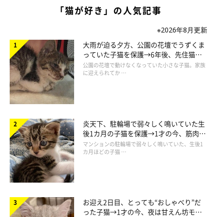
「猫が好き」の人気記事
「甘いニオイ」は、たんぱく質が原因!?
※2026年8月更新
大雨が迫る夕方、公園の花壇でうずくま
っていた子猫を保護→6年後、先住猫
愛猫のニオイを、パンケーキやクッキーなどの洋菓子に例える人
と“姉妹”のような関係に
公園の花壇で動けなくなっていた小さな子猫。家族
は多いようです。洋菓子の原料となるバターや牛乳は牛からとれ
に迎えられてか …
るものですが、猫の体にも似たような成分の動物性脂質やたんぱ
く質があるため、これが甘いニオイのもとになっていると考えら
れます。
炎天下、駐輪場で弱々しく鳴いていた生
後1カ月の子猫を保護→1才の今、筋肉質
でツンデレなコに成長
マンションの駐輪場で弱々しく鳴いていた、生後1
カ月ほどの子猫 …
お迎え2日目、とっても“おしゃべり”だ
った子猫→1才の今、夜は甘えん坊モー