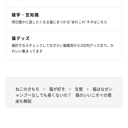
scaliger/gettyimages
雑学・豆知識
健康な猫は基本的に体臭や口臭がありません。つまり、
猫の体の
明日誰かに話したくなる猫にまつわる”あれこれ”ネタはこちら
一部から悪臭がする場合は、病気の疑いがある
ということになり
ます。
猫グッズ
猫好きならチェックしておきたい猫雑貨から100均グッズまで。か
特にニオイの症状が出やすいのは耳・口・お尻・被毛です。たと
わいい集まってます
えば、ツンと鼻をつく口臭は歯肉炎・歯周炎や口内炎などの病気
の可能性があるほか、胃腸や腎臓の病気が口臭につながることも
あります。また、口腔内の病気で唾液が臭くなり、毛づくろいで
なめた被毛から異臭が漂うというケースも。
ねこのきもち
猫が好き
生態
猫はなぜシ
ャンプーなしでも臭くないの？ 猫のいいニオイの理
愛猫の体からいつもと違うニオイがするときは、動物病院を受診
由も解説
するようにしましょう。
近年“猫吸い”というワードが浸透してきたように、猫のニオイが