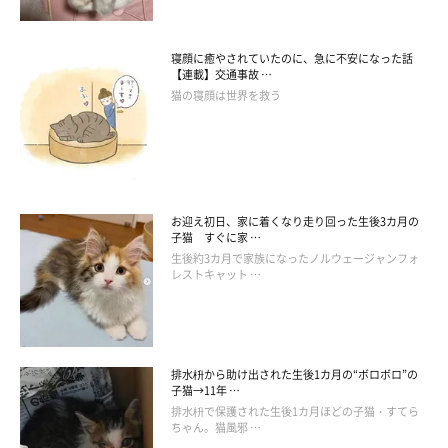
とがあるようです。
寝顔に癒やされていたのに、急に不安になった話
【連載】交通事故 …
猫の寝顔は世界を救う
お迎え初日、家に着くなり走り回った生後3カ月の
子猫 すぐに家 …
生後約3カ月で家族になったノルウェージャンフォ
レストキャット …
排水枡から助け出された生後1カ月の“ボロボロ”の
子猫→11年 …
「顔まわりがいいニオイ」なのは、フェロモンのせい!?
排水枡で保護された生後1カ月ほどの子猫・すてら
ちゃん。猫風邪 …