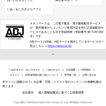
いぬ・ねこのきもちアプリ
ＡＢＪマークは、この電子書店・電子書籍配信サービス
が、著作権者からコンテンツ使用許諾を得た正規版配信サ
ービスであることを示す登録商標（登録番号 第11091003
号）です。
ABJマークの詳細、ABJマークを掲示しているサービスの一
覧はこちら→
https://aebs.or.jp/
いぬのきもち・ねこのきもち
いぬのきもち
広告掲載
利用規約
ポリシー
利用者情報の取り扱いについて
専門家一覧
お問い合わせ
本サイトに掲載されている記事・写真・イラスト等のコンテンツの無断転載を
禁じます。
会社案内
個人情報保護法に基づく公表事項等
Copyright © Benesse Style Care Group Co.,Ltd. All Rights Reserved.