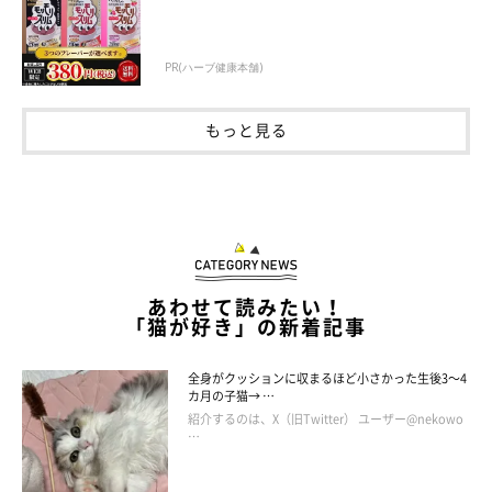
PR(ハーブ健康本舗)
もっと見る
「柔軟剤や石けんのニオイ」は、移り香かも
あわせて読みたい！
「猫が好き」の新着記事
毛が密集して生えている猫の体は、
被毛の間にニオイを取り込み
やすい性質
があります。そのため、洗濯物の上に寝ている間に柔
全身がクッションに収まるほど小さかった生後3～4
カ月の子猫→ …
軟剤の香りが移ったり、飼い主さんがなでた際に手についていた
紹介するのは、X（旧Twitter） ユーザー@nekowo
ハンドクリームの香りが移ったりすることで、「シャンプーして
…
いないのに石けんみたいな香りがする」といった現象が起こるこ