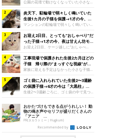
と“姉妹”のような関係に
公園の花壇で動けなくなっていた小さな子
猫。家族に迎えられてから6年、先住猫と
炎天下、駐輪場で弱々しく鳴いていた
の間には深い絆が育まれていました。保護
当時のティダちゃん。
生後1カ月の子猫を保護→1才の今、筋
@muumuu62197189紹介するのは、
肉質でツンデレなコに成長
マンションの駐輪場で弱々しく鳴いてい
X（旧Twitter）ユーザー
た、生後1カ月ほどの子猫。家族に迎えら
@muumuu62197189さんの愛猫・ティダ
お迎え2日目、とっても“おしゃべり”だ
れてから1年、体も行動も大きく成長しま
ちゃん（取材時6才）の成長記録です。こ
した。炎天下の駐輪場で鳴いていた小さな
った子猫→1才の今、夜は甘えん坊モー
ちらは、生後3カ月ごろのティダちゃん。
子猫保護当時のモモちゃん。@Kingponzu
ドになるコに成長！
お迎え2日目、ケージ越しに“おしゃべ
飼い主さんが出会ったのは、夜から大雨に
紹介するのは、X（旧Twitter）ユーザー
り”する姿を見せていた子猫。1才になった
なると予報されていた日の夕方でした。花
@Kingponzuさんの愛猫・モモちゃん（取
工事現場で保護された生後2カ月ほどの
今も見せる愛らしい姿にキュンとします。
壇で動けずにいた子猫保護したばかりのテ
材時1才）の成長記録です。こちらは、モ
お迎え2日目、ケージ越しに何かを伝える
子猫 帰り際の“まっすぐな視線”が忘
ィダちゃん。@muumuu62197189飼い主
モちゃんが生後1カ月ごろに撮影された一
ももちゃん“おしゃべり”なももちゃん。
れられず、家族の一員に
家族に迎える予定はなかった小さな子猫。
さんは、公園の
枚。飼い主さんの自宅マンションの駐輪場
@poocoonyan紹介するのは、Instagram
帰り際に見せた姿が、飼い主さんの心に残
で鳴いていたところを保護された当時の姿
ユーザー@poocoonyanさんの愛猫・もも
ゴミ袋に入れられていた生後2〜3週齢
りました。保護当時の夏目ちゃん。
です。子猫時代のモモちゃん。
ちゃん（取材時1才／マンチカン）です。
@shibainu_rintaro紹介するのは、
の保護子猫→6才の今は「大黒柱」
@Kingponzuその日は気温が35℃を
こちらの動画は、ももちゃんが生後2カ月
Instagramユーザー@shibainu_rintaroさ
に！ 美しい黒猫に成長した姿にグッ
生後2〜3週齢ごろに、ゴミ袋の中で見つか
を過ぎたころ、お迎え2日目に撮影された
んの愛猫・夏目（なつめ）ちゃん（取材時
った小さな命。ミルクから育てられたその
とくる
もの。新しい環境にゆっくり慣れてもらう
3才）。工事現場で親猫とはぐれたとみら
子猫は今、家族に欠かせない存在へと成長
おかたづけもできる点がうれしい！ 動
ため、当時はケージの中で過ごしていまし
れ、保護された当時は生後2カ月ほどだっ
しました。ゴミ袋の中で見つかった、ミニ
物の鳴き声やセリフが盛りだくさんの
た。鳴いてアピールするももち
たといいます。新しい飼い主を探すつもり
モグラのような子猫よちよち歩きをしてい
「アニア ...
が……保護されてケージに入っている夏目
たころの、生後2〜3週齢ごろのドンちゃ
PR(タカラトミー｜Hugkum)
ちゃん。@shibainu_rintaro夏目ちゃんを
ん。@doddou_1今回紹介するのは、
Recommended by
保護したのは、以前、飼い主さんの愛猫・
X（旧Twitter）ユーザー@doddou_1さん
ちくわく
の愛猫・ドンちゃん（取材時、推定6才／