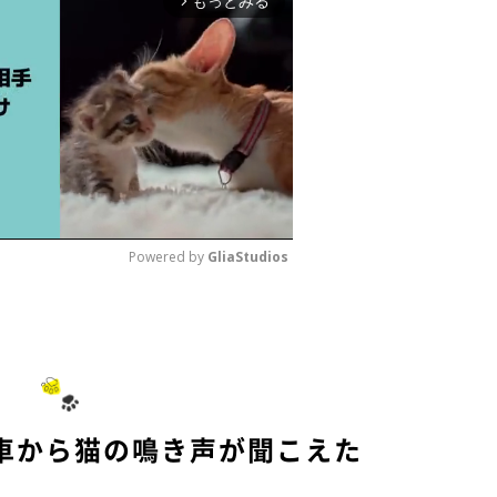
もっとみる
arrow_forward_ios
Powered by 
GliaStudios
M
u
t
e
車から猫の鳴き声が聞こえた