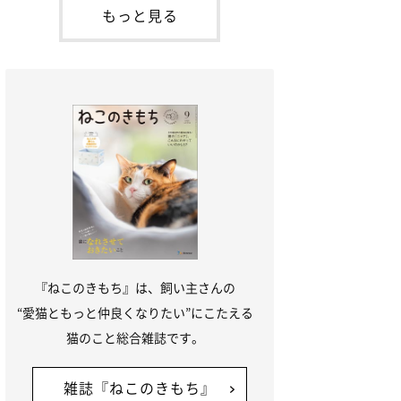
本名：ドミトリー・ドンスコイ）。ドンち
もっと見る
ゃんは、保護猫でした。ドンちゃんが見つ
かったのは、飼い主さんの姉の勤め先の敷
地内でした。ゴミ袋に入れられている
『ねこのきもち』は、飼い主さんの
“愛猫ともっと仲良くなりたい”にこたえる
猫のこと総合雑誌です。
雑誌『ねこのきもち』