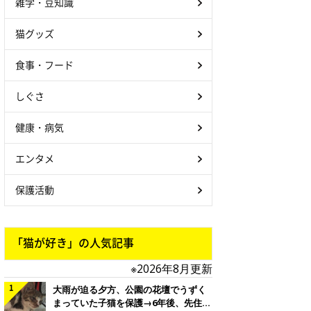
雑学・豆知識
猫グッズ
食事・フード
しぐさ
健康・病気
エンタメ
保護活動
「猫が好き」の人気記事
※2026年8月更新
大雨が迫る夕方、公園の花壇でうずく
まっていた子猫を保護→6年後、先住猫