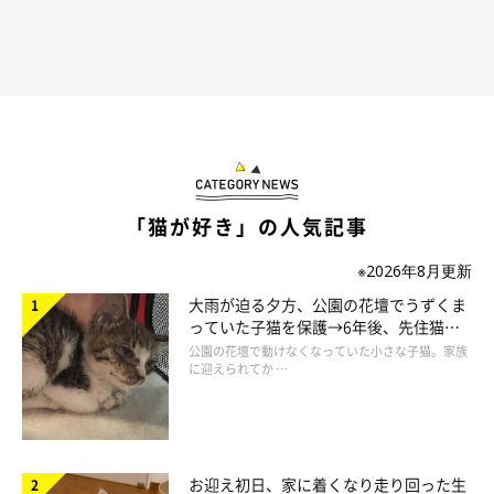
環境省が発表したデータによると、平成28年度に保健所に引き取
「猫が好き」の人気記事
られた猫は72,624頭で、そのうち返還数は273頭だそうです。
※2026年8月更新
一方で、犬は引き取られた数が41,175頭で、返還数は12,854
大雨が迫る夕方、公園の花壇でうずくま
頭。比較してみると、いかに猫の返還率が少ないかがわかりま
っていた子猫を保護→6年後、先住猫
と“姉妹”のような関係に
公園の花壇で動けなくなっていた小さな子猫。家族
す。
に迎えられてか …
なお、殺処分された猫は45,574頭にもおよび、そのうち子猫は
29,654頭にもなるそう。
お迎え初日、家に着くなり走り回った生