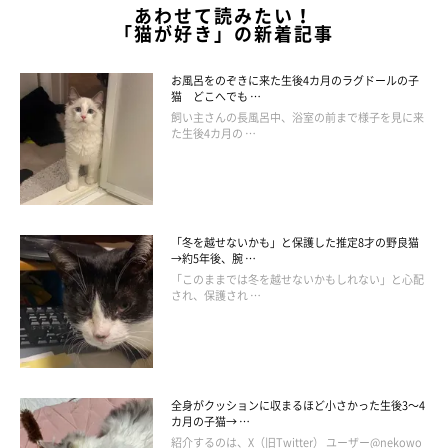
あわせて読みたい！
「猫が好き」の新着記事
お風呂をのぞきに来た生後4カ月のラグドールの子
猫 どこへでも …
飼い主さんの長風呂中、浴室の前まで様子を見に来
た生後4カ月の …
「冬を越せないかも」と保護した推定8才の野良猫
→約5年後、腕 …
「このままでは冬を越せないかもしれない」と心配
され、保護され …
全身がクッションに収まるほど小さかった生後3～4
カ月の子猫→ …
紹介するのは、X（旧Twitter） ユーザー@nekowo