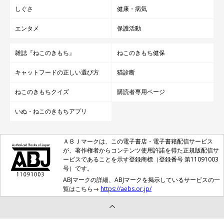
しぐさ
健康・病気
エンタメ
保護活動
雑誌『ねこのきもち』
ねこのきもち健保
キャットフードの正しい選び方
猫診断
ねこのきもちクイズ
購読者専用ページ
いぬ・ねこのきもちアプリ
ＡＢＪマークは、この電子書店・電子書籍配信サービス
が、著作権者からコンテンツ使用許諾を得た正規版配信サ
ービスであることを示す登録商標（登録番号 第11091003
号）です。
ABJマークの詳細、ABJマークを掲示しているサービスの一
覧はこちら→
https://aebs.or.jp/