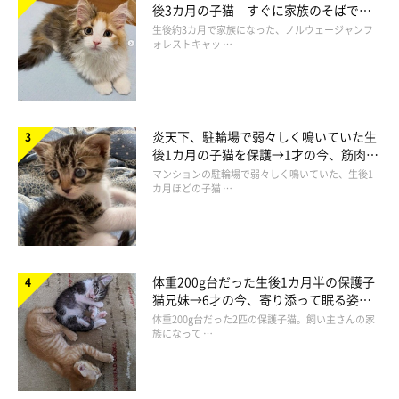
後3カ月の子猫 すぐに家族のそばで落
保健所に持ち込まれるのは野良猫が多いですが、飼い主さんがな
ち着く姿に「迎えてよかった」
生後約3カ月で家族になった、ノルウェージャンフ
んらかの事情で飼えなくなってしまい、持ち込むケースも少なく
ォレストキャッ …
ありません。
炎天下、駐輪場で弱々しく鳴いていた生
後1カ月の子猫を保護→1才の今、筋肉質
でツンデレなコに成長
マンションの駐輪場で弱々しく鳴いていた、生後1
カ月ほどの子猫 …
体重200g台だった生後1カ月半の保護子
猫兄妹→6才の今、寄り添って眠る姿に
ほっこり！
体重200g台だった2匹の保護子猫。飼い主さんの家
族になって …