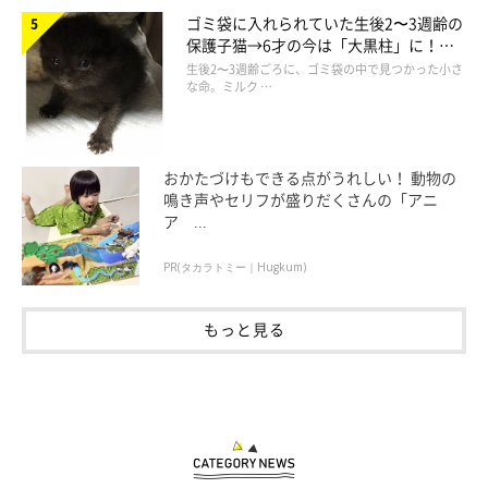
ゴミ袋に入れられていた生後2〜3週齢の
保護子猫→6才の今は「大黒柱」に！
美しい黒猫に成長した姿にグッとくる
生後2〜3週齢ごろに、ゴミ袋の中で見つかった小さ
こうした現状を知ると、胸が痛みます。不幸な猫がいなくなるこ
な命。ミルク …
とを願いたいものですよね。
もし猫を飼いたいと思ったときは、保健所に連れてこられたコた
ちのことを思い出してみてください。
おかたづけもできる点がうれしい！ 動物の
鳴き声やセリフが盛りだくさんの「アニ
ア ...
PR(タカラトミー｜Hugkum)
『ねこのきもちアンケート vol.4』
もっと見る
参考／統計資料『犬・猫の引取り及び負傷動物の収容状況』
https://www.env.go.jp/nature/dobutsu/aigo/index.html
文／二宮ねこむ
※写真はアプリ「まいにちのいぬ・ねこのきもち」にご投稿いた
だいたものです。