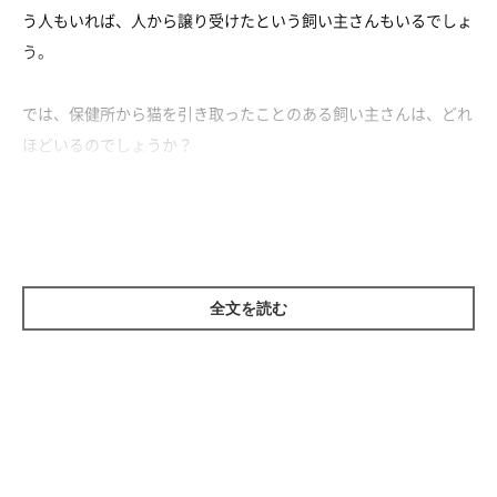
う人もいれば、人から譲り受けたという飼い主さんもいるでしょ
う。
では、保健所から猫を引き取ったことのある飼い主さんは、どれ
ほどいるのでしょうか？
保健所から引き取った飼い主さんは1割未満
ねこのきもち編集室では「保健所から猫を引き取った経験」につ
全文を読む
いて、飼い主さん1,386名にアンケート調査を実施。
すると、アンケートの結果、6.1%の飼い主さんが「経験アリ」
と回答しました。
じつに少ない割合であるとわかりますね。