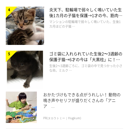
炎天下、駐輪場で弱々しく鳴いていた生
後1カ月の子猫を保護→1才の今、筋肉質
でツンデレなコに成長
マンションの駐輪場で弱々しく鳴いていた、生後1
カ月ほどの子猫 …
ゴミ袋に入れられていた生後2〜3週齢の
保護子猫→6才の今は「大黒柱」に！
美しい黒猫に成長した姿にグッとくる
生後2〜3週齢ごろに、ゴミ袋の中で見つかった小さ
な命。ミルク …
おかたづけもできる点がうれしい！ 動物の
鳴き声やセリフが盛りだくさんの「アニ
ア ...
PR(タカラトミー｜Hugkum)