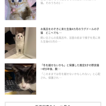
猫。そのうちの1 …
お風呂をのぞきに来た生後4カ月のラグドールの子
猫 どこへでも …
飼い主さんの長風呂中、浴室の前まで様子を見に来
た生後4カ月の …
「冬を越せないかも」と保護した推定8才の野良猫
→約5年後、腕 …
「このままでは冬を越せないかもしれない」と心配
され、保護され …