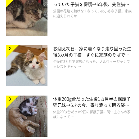
っていた子猫を保護→6年後、先住猫
と“姉妹”のような関係に
公園の花壇で動けなくなっていた小さな子猫。家族
に迎えられてか …
お迎え初日、家に着くなり走り回った生
後3カ月の子猫 すぐに家族のそばで落
ち着く姿に「迎えてよかった」
生後約3カ月で家族になった、ノルウェージャンフ
ォレストキャッ …
体重200g台だった生後1カ月半の保護子
猫兄妹→6才の今、寄り添って眠る姿に
ほっこり！
体重200g台だった2匹の保護子猫。飼い主さんの家
族になって …