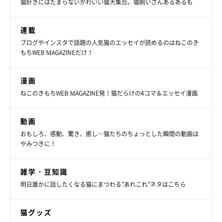
猫好きにはたまらないかわいい猫大集合。猫飼いさんあるあるも
として、休憩しているような姿になることも。たとえば、マンチ
カンやスコティッシュフォールドなどの猫種に見られます。
連載
ブログやインスタで話題の人気猫のエッセイが読めるのはねこのき
このように、猫が2本足で立つのには、猫なりの理由があるよう
もちWEB MAGAZINEだけ！
です。みなさんの愛猫はどんなときに立ちますか？
漫画
ねこのきもちWEB MAGAZINE発！猫だらけの4コマ＆エッセイ漫画
お話を伺った先生／今泉忠明先生（哺乳動物学者 日本動物科学
研究所院長）
動画
参考／「ねこのきもち」2025年9月号『らしからぬ、2本足の姿
おもしろ、感動、驚き、癒し…猫たちのちょっとした瞬間の動画は
に、じつはワケあり。スクッと立っちゃう猫』
やみつきに！
文／長谷部サチ
※写真はスマホアプリ「いぬ・ねこのきもち」で投稿されたもの
雑学・豆知識
です。
明日誰かに話したくなる猫にまつわる”あれこれ”ネタはこちら
※記事と写真に関連性がない場合もあります。
猫グッズ