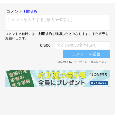
猫が2本足で立つ理由（2）前足を自由に使う
ため