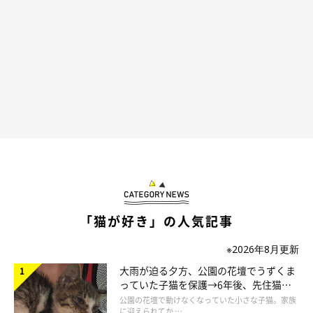
ねこのきもち投稿写真ギャラリー
猫の前足は後ろ足よりも指が1本多く、より器用に使いこなせる
という特徴があります。
それゆえ、ものをつかむ・引き寄せるなどの細かい行動が可能な
のですが、それらは上半身を浮かせたほうが繰り出しやすいこと
「猫が好き」の人気記事
も。おもちゃを捕まえたり、ドアを開けたりするシーンなどで、
猫が立つ様子が多く見られるのはそのためです。
※2026年8月更新
大雨が迫る夕方、公園の花壇でうずくま
っていた子猫を保護→6年後、先住猫
なお、外で暮らす猫の場合は、勢いをつけて前足で獲物にアタッ
と“姉妹”のような関係に
公園の花壇で動けなくなっていた小さな子猫。家族
クをするために、後ろ足だけで体を支えることもあります。
に迎えられてか …