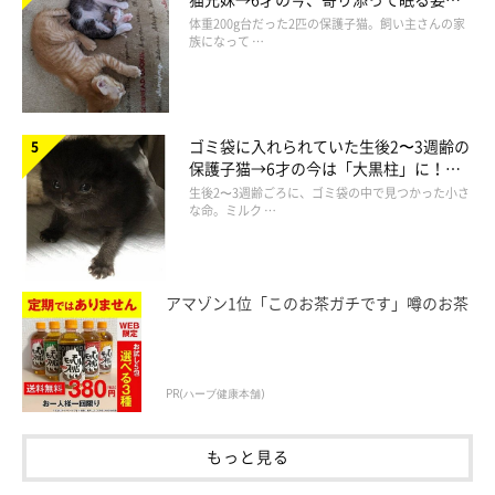
ほっこり！
体重200g台だった2匹の保護子猫。飼い主さんの家
族になって …
ゴミ袋に入れられていた生後2〜3週齢の
保護子猫→6才の今は「大黒柱」に！
美しい黒猫に成長した姿にグッとくる
生後2〜3週齢ごろに、ゴミ袋の中で見つかった小さ
な命。ミルク …
アマゾン1位「このお茶ガチです」噂のお茶
PR(ハーブ健康本舗)
もっと見る