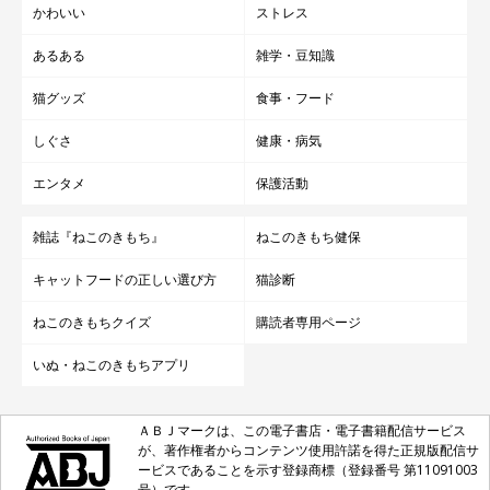
かわいい
ストレス
あるある
雑学・豆知識
猫グッズ
食事・フード
しぐさ
健康・病気
エンタメ
保護活動
雑誌『ねこのきもち』
ねこのきもち健保
キャットフードの正しい選び方
猫診断
ねこのきもちクイズ
購読者専用ページ
いぬ・ねこのきもちアプリ
ＡＢＪマークは、この電子書店・電子書籍配信サービス
が、著作権者からコンテンツ使用許諾を得た正規版配信サ
ービスであることを示す登録商標（登録番号 第11091003
号）です。