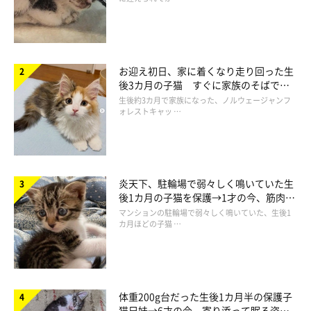
お迎え初日、家に着くなり走り回った生
後3カ月の子猫 すぐに家族のそばで落
ち着く姿に「迎えてよかった」
生後約3カ月で家族になった、ノルウェージャンフ
ォレストキャッ …
炎天下、駐輪場で弱々しく鳴いていた生
後1カ月の子猫を保護→1才の今、筋肉質
でツンデレなコに成長
マンションの駐輪場で弱々しく鳴いていた、生後1
カ月ほどの子猫 …
猫が2本足で立つ理由（3）おねだりや甘えの
気持ちから
体重200g台だった生後1カ月半の保護子
猫兄妹→6才の今、寄り添って眠る姿に