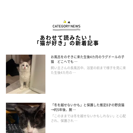
ねこのきもち投稿写真ギャラリー
猫は人との暮らしのなかで自然と立つことを覚えていきますが、
じつは飼い主さんの反応も影響しています。
あわせて読みたい！
人は猫が2本足で立つと、人の赤ちゃんが立ったときと似た感情
「猫が好き」の新着記事
を抱いて、つい喜びがち。そのあと、おやつを与えたり、なでた
お風呂をのぞきに来た生後4カ月のラグドールの子
りすると猫はその反応やごほうびを学習し、おねだりしたいとき
猫 どこへでも …
や甘えたいときに積極的に立つようになるのです。
飼い主さんの長風呂中、浴室の前まで様子を見に来
た生後4カ月の …
「冬を越せないかも」と保護した推定8才の野良猫
→約5年後、腕 …
「このままでは冬を越せないかもしれない」と心配
され、保護され …