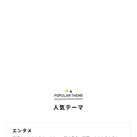
人気テーマ
ねこのきもち投稿写真ギャラリー
コンパクトで足が短い猫や、中型で骨太な体型の猫の場合、低重
エンタメ
心で安定した体勢がとりやすいため、2本足で立ちながら腰を落