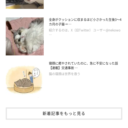
全身がクッションに収まるほど小さかった生後3～4
カ月の子猫→ …
紹介するのは、X（旧Twitter） ユーザー@nekowo
…
猫が2本足で立つ理由（4）安定しやすいから
寝顔に癒やされていたのに、急に不安になった話
【連載】交通事故 …
猫の寝顔は世界を救う
新着記事をもっと見る