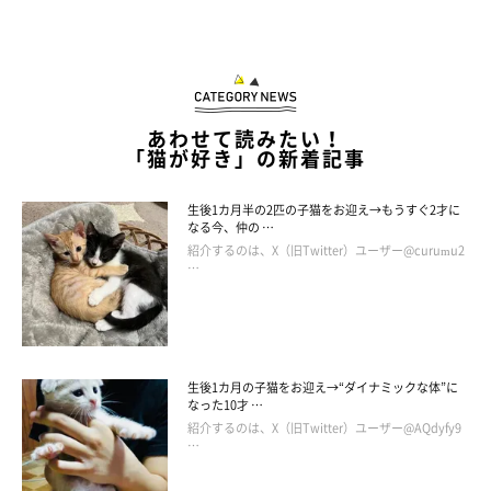
あわせて読みたい！
「猫が好き」の新着記事
生後1カ月半の2匹の子猫をお迎え→もうすぐ2才に
なる今、仲の …
紹介するのは、X（旧Twitter）ユーザー@curumu2
…
生後1カ月の子猫をお迎え→“ダイナミックな体”に
なった10才 …
紹介するのは、X（旧Twitter）ユーザー@AQdyfy9
…