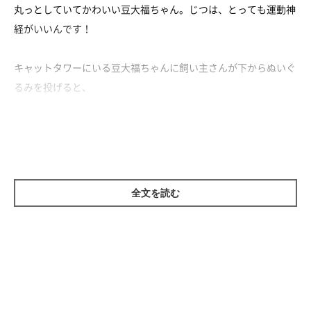
丸っとしていてかわいい豆大福ちゃん。じつは、とっても運動神
経がいいんです！
キャットタワーにいる豆大福ちゃんに飼い主さんが下からぬいぐ
るみを投げると、
すばらしいキャッチ＆アタックを見せます。その精度はほぼ百発
百中！
飼い主さんとのやりとりがしばらく続いたのち、
最後はおもちゃをお尻で隠して“試合終了”にする豆大福ちゃんで
全文を読む
した（笑）