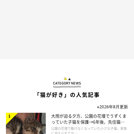
「猫が好き」の人気記事
※2026年8月更新
大雨が迫る夕方、公園の花壇でうずくま
っていた子猫を保護→6年後、先住猫
と“姉妹”のような関係に
公園の花壇で動けなくなっていた小さな子猫。家族
に迎えられてか …