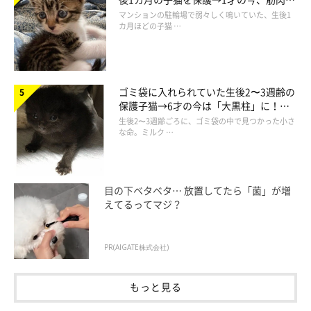
でツンデレなコに成長
マンションの駐輪場で弱々しく鳴いていた、生後1
カ月ほどの子猫 …
ゴミ袋に入れられていた生後2〜3週齢の
保護子猫→6才の今は「大黒柱」に！
美しい黒猫に成長した姿にグッとくる
生後2〜3週齢ごろに、ゴミ袋の中で見つかった小さ
な命。ミルク …
目の下ベタベタ… 放置してたら「菌」が増
えてるってマジ？
PR(AIGATE株式会社)
もっと見る