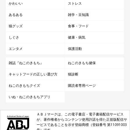
かわいい
ストレス
あるある
雑学・豆知識
猫グッズ
食事・フード
しぐさ
健康・病気
エンタメ
保護活動
雑誌『ねこのきもち』
ねこのきもち健保
キャットフードの正しい選び方
猫診断
ねこのきもちクイズ
購読者専用ページ
いぬ・ねこのきもちアプリ
ＡＢＪマークは、この電子書店・電子書籍配信サービス
が、著作権者からコンテンツ使用許諾を得た正規版配信サ
ービスであることを示す登録商標（登録番号 第11091003
号）です。