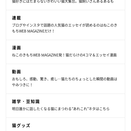
猫好きにはたまらないかわいい猫大集合。猫飼いさんあるあるも
連載
ブログやインスタで話題の人気猫のエッセイが読めるのはねこのき
もちWEB MAGAZINEだけ！
漫画
ねこのきもちWEB MAGAZINE発！猫だらけの4コマ＆エッセイ漫画
動画
おもしろ、感動、驚き、癒し…猫たちのちょっとした瞬間の動画は
やみつきに！
雑学・豆知識
明日誰かに話したくなる猫にまつわる”あれこれ”ネタはこちら
猫グッズ