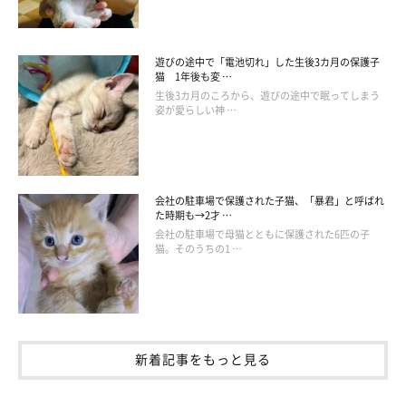
遊びの途中で「電池切れ」した生後3カ月の保護子
猫 1年後も変 …
生後3カ月のころから、遊びの途中で眠ってしまう
姿が愛らしい神 …
会社の駐車場で保護された子猫、「暴君」と呼ばれ
た時期も→2才 …
会社の駐車場で母猫とともに保護された6匹の子
猫。そのうちの1 …
新着記事をもっと見る