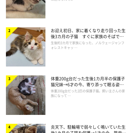
お迎え初日、家に着くなり走り回った生
後3カ月の子猫 すぐに家族のそばで落
ち着く姿に「迎えてよかった」
生後約3カ月で家族になった、ノルウェージャンフ
ォレストキャッ …
体重200g台だった生後1カ月半の保護子
猫兄妹→6才の今、寄り添って眠る姿に
ほっこり！
体重200g台だった2匹の保護子猫。飼い主さんの家
族になって …
炎天下、駐輪場で弱々しく鳴いていた生
後1カ月の子猫を保護→1才の今、筋肉質