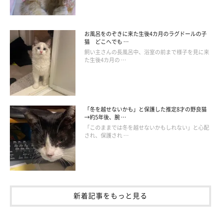
お風呂をのぞきに来た生後4カ月のラグドールの子
猫 どこへでも …
飼い主さんの長風呂中、浴室の前まで様子を見に来
た生後4カ月の …
「冬を越せないかも」と保護した推定8才の野良猫
→約5年後、腕 …
「このままでは冬を越せないかもしれない」と心配
され、保護され …
新着記事をもっと見る