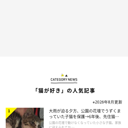
「猫が好き」の人気記事
※2026年8月更新
大雨が迫る夕方、公園の花壇でうずくま
っていた子猫を保護→6年後、先住猫
と“姉妹”のような関係に
公園の花壇で動けなくなっていた小さな子猫。家族
に迎えられてか …