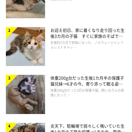
お迎え初日、家に着くなり走り回った生
後3カ月の子猫 すぐに家族のそばで落
ち着く姿に「迎えてよかった」
生後約3カ月で家族になった、ノルウェージャンフ
ォレストキャッ …
体重200g台だった生後1カ月半の保護子
猫兄妹→6才の今、寄り添って眠る姿に
ほっこり！
体重200g台だった2匹の保護子猫。飼い主さんの家
族になって …
炎天下、駐輪場で弱々しく鳴いていた生
後1カ月の子猫を保護→1才の今、筋肉質