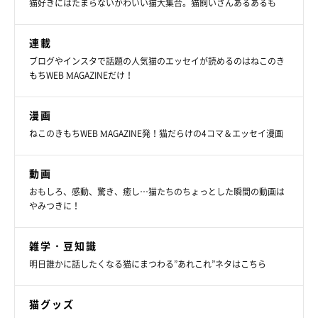
猫好きにはたまらないかわいい猫大集合。猫飼いさんあるあるも
連載
ブログやインスタで話題の人気猫のエッセイが読めるのはねこのき
もちWEB MAGAZINEだけ！
漫画
ねこのきもちWEB MAGAZINE発！猫だらけの4コマ＆エッセイ漫画
動画
おもしろ、感動、驚き、癒し…猫たちのちょっとした瞬間の動画は
やみつきに！
雑学・豆知識
明日誰かに話したくなる猫にまつわる”あれこれ”ネタはこちら
猫グッズ