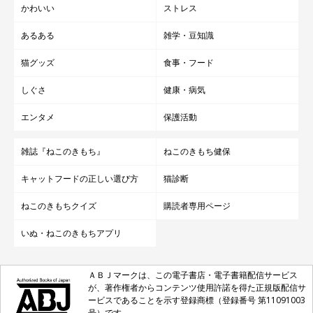
かわいい
ストレス
あるある
雑学・豆知識
猫グッズ
食事・フード
しぐさ
健康・病気
エンタメ
保護活動
雑誌『ねこのきもち』
ねこのきもち健保
キャットフードの正しい選び方
猫診断
ねこのきもちクイズ
購読者専用ページ
いぬ・ねこのきもちアプリ
ＡＢＪマークは、この電子書店・電子書籍配信サービス
が、著作権者からコンテンツ使用許諾を得た正規版配信サ
ービスであることを示す登録商標（登録番号 第11091003
号）です。