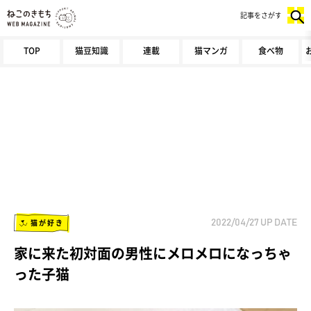
記事をさがす
TOP
猫豆知識
連載
猫マンガ
食べ物
猫が好き
2022/04/27
UP DATE
家に来た初対面の男性にメロメロになっちゃ
った子猫