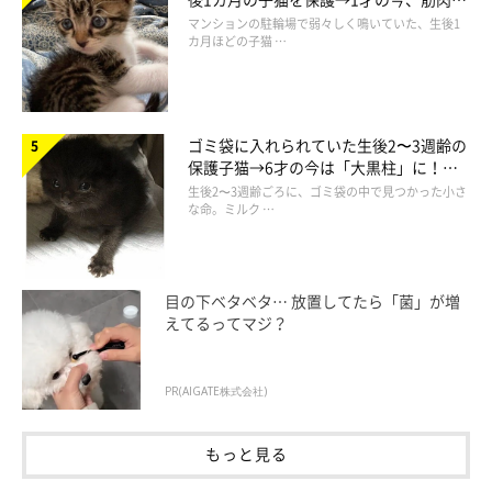
でツンデレなコに成長
マンションの駐輪場で弱々しく鳴いていた、生後1
カ月ほどの子猫 …
ゴミ袋に入れられていた生後2〜3週齢の
保護子猫→6才の今は「大黒柱」に！
美しい黒猫に成長した姿にグッとくる
生後2〜3週齢ごろに、ゴミ袋の中で見つかった小さ
な命。ミルク …
目の下ベタベタ… 放置してたら「菌」が増
えてるってマジ？
PR(AIGATE株式会社)
もっと見る