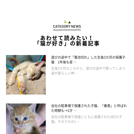
あわせて読みたい！
「猫が好き」の新着記事
遊びの途中で「電池切れ」した生後3カ月の保護子
猫 1年後も変 …
生後3カ月のころから、遊びの途中で眠ってしまう
姿が愛らしい神 …
会社の駐車場で保護された子猫、「暴君」と呼ばれ
た時期も→2才 …
会社の駐車場で母猫とともに保護された6匹の子
猫。そのうちの1 …