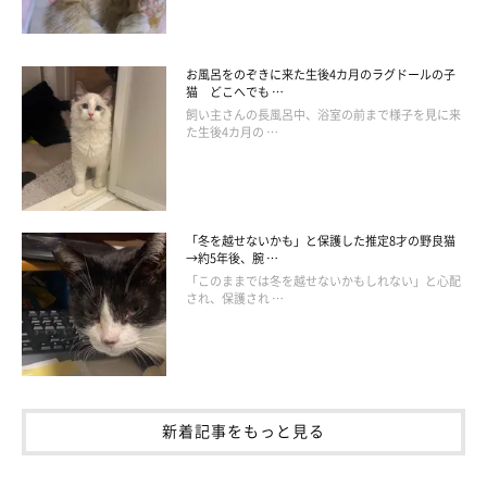
お風呂をのぞきに来た生後4カ月のラグドールの子
猫 どこへでも …
飼い主さんの長風呂中、浴室の前まで様子を見に来
た生後4カ月の …
「冬を越せないかも」と保護した推定8才の野良猫
→約5年後、腕 …
「このままでは冬を越せないかもしれない」と心配
され、保護され …
新着記事をもっと見る