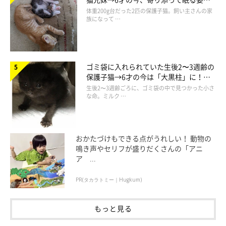
ほっこり！
体重200g台だった2匹の保護子猫。飼い主さんの家
族になって …
ゴミ袋に入れられていた生後2〜3週齢の
保護子猫→6才の今は「大黒柱」に！
美しい黒猫に成長した姿にグッとくる
生後2〜3週齢ごろに、ゴミ袋の中で見つかった小さ
な命。ミルク …
おかたづけもできる点がうれしい！ 動物の
鳴き声やセリフが盛りだくさんの「アニ
ア ...
PR(タカラトミー｜Hugkum)
もっと見る