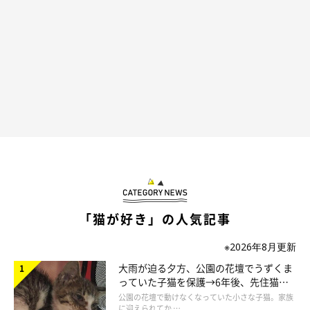
「猫が好き」の人気記事
※2026年8月更新
大雨が迫る夕方、公園の花壇でうずくま
っていた子猫を保護→6年後、先住猫
と“姉妹”のような関係に
公園の花壇で動けなくなっていた小さな子猫。家族
に迎えられてか …