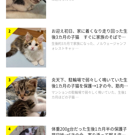
お迎え初日、家に着くなり走り回った生
後3カ月の子猫 すぐに家族のそばで落
ち着く姿に「迎えてよかった」
生後約3カ月で家族になった、ノルウェージャンフ
ォレストキャッ …
炎天下、駐輪場で弱々しく鳴いていた生
後1カ月の子猫を保護→1才の今、筋肉質
でツンデレなコに成長
マンションの駐輪場で弱々しく鳴いていた、生後1
カ月ほどの子猫 …
体重200g台だった生後1カ月半の保護子
猫兄妹→6才の今、寄り添って眠る姿に