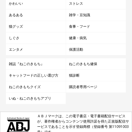
かわいい
ストレス
あるある
雑学・豆知識
猫グッズ
食事・フード
しぐさ
健康・病気
エンタメ
保護活動
雑誌『ねこのきもち』
ねこのきもち健保
キャットフードの正しい選び方
猫診断
ねこのきもちクイズ
購読者専用ページ
いぬ・ねこのきもちアプリ
ＡＢＪマークは、この電子書店・電子書籍配信サービス
が、著作権者からコンテンツ使用許諾を得た正規版配信サ
ービスであることを示す登録商標（登録番号 第11091003
号）です。