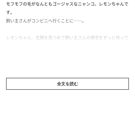
モフモフの毛がなんともゴージャスなニャンコ、レモンちゃんで
す。
飼い主さんがコンビニへ行くことに……。
レモンちゃん、玄関を見つめて飼い主さんの帰宅をずっと待って
います。
「まだかな……？」と、その場を離れません。
そんなレモンちゃんの様子に飼い主さんはもちろん、視聴者の皆
さんも感動しちゃう動画です♡
全文を読む