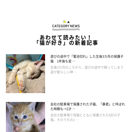
あわせて読みたい！
「猫が好き」の新着記事
遊びの途中で「電池切れ」した生後3カ月の保護子
猫 1年後も変 …
生後3カ月のころから、遊びの途中で眠ってしまう
姿が愛らしい神 …
会社の駐車場で保護された子猫、「暴君」と呼ばれ
た時期も→2才 …
会社の駐車場で母猫とともに保護された6匹の子
猫。そのうちの1 …