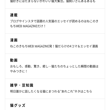
猫好きにはたまらないかわいい猫大集合。猫飼いさんあるあるも
連載
ブログやインスタで話題の人気猫のエッセイが読めるのはねこのき
もちWEB MAGAZINEだけ！
漫画
ねこのきもちWEB MAGAZINE発！猫だらけの4コマ＆エッセイ漫画
動画
おもしろ、感動、驚き、癒し…猫たちのちょっとした瞬間の動画は
やみつきに！
雑学・豆知識
明日誰かに話したくなる猫にまつわる”あれこれ”ネタはこちら
猫グッズ