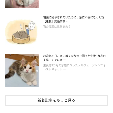
coconyan & nenenyan & laranyan(@yuuko.0625)がシェアした投稿
寝顔に癒やされていたのに、急に不安になった話
【連載】交通事故 …
猫の寝顔は世界を救う
ちなみに、飼い主さんのコメントによると
「ララはいつもネネち
ゃんのシッポに遊ばれちゃう」
とのことです（笑） お姉ちゃ
ん、さすがです！
お迎え初日、家に着くなり走り回った生後3カ月の
子猫 すぐに家 …
生後約3カ月で家族になったノルウェージャンフォ
レストキャット …
新着記事をもっと見る