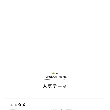
ララちゃん、ネネちゃんのしっぽを食べちゃいそう!?（笑）
人気テーマ
@yuuko.0625
2匹の仲良しぶりがわかるやりとりに癒されますね♪
エンタメ