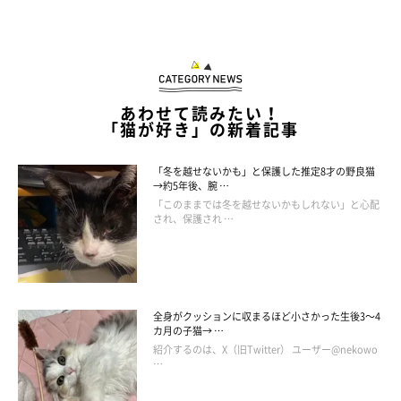
あわせて読みたい！
「猫が好き」の新着記事
「冬を越せないかも」と保護した推定8才の野良猫
→約5年後、腕 …
「このままでは冬を越せないかもしれない」と心配
され、保護され …
この投稿をInstagramで見る
全身がクッションに収まるほど小さかった生後3～4
カ月の子猫→ …
紹介するのは、X（旧Twitter） ユーザー@nekowo
…