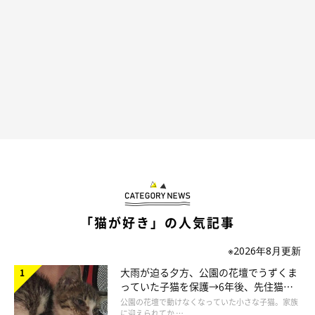
しっぽを狙ってる…！
@yuuko.0625
ネネちゃんのしっぽで、好き放題に遊ぶララちゃんでしたが…
「猫が好き」の人気記事
※2026年8月更新
大雨が迫る夕方、公園の花壇でうずくま
っていた子猫を保護→6年後、先住猫
と“姉妹”のような関係に
公園の花壇で動けなくなっていた小さな子猫。家族
に迎えられてか …