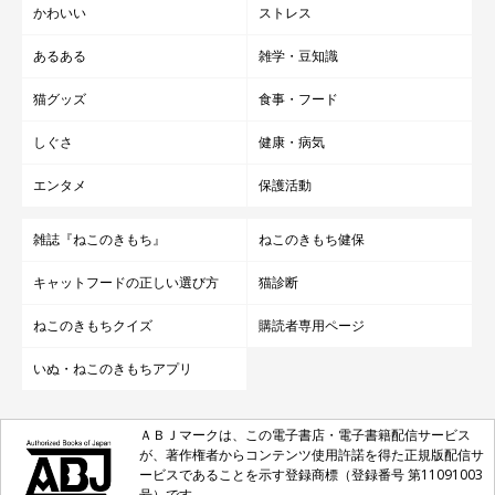
かわいい
ストレス
あるある
雑学・豆知識
猫グッズ
食事・フード
しぐさ
健康・病気
エンタメ
保護活動
雑誌『ねこのきもち』
ねこのきもち健保
キャットフードの正しい選び方
猫診断
ねこのきもちクイズ
購読者専用ページ
いぬ・ねこのきもちアプリ
ＡＢＪマークは、この電子書店・電子書籍配信サービス
が、著作権者からコンテンツ使用許諾を得た正規版配信サ
ービスであることを示す登録商標（登録番号 第11091003
号）です。