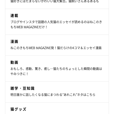
猫好きにはたまらないかわいい猫大集合。猫飼いさんあるあるも
掲載協力／Instagram（
@yuuko.0625
さん）
※この記事は投稿者さまにご了承をいただいたうえで制作してい
連載
ます。
ブログやインスタで話題の人気猫のエッセイが読めるのはねこのき
文／雨宮カイ
もちWEB MAGAZINEだけ！
漫画
ねこのきもちWEB MAGAZINE発！猫だらけの4コマ＆エッセイ漫画
動画
おもしろ、感動、驚き、癒し…猫たちのちょっとした瞬間の動画は
やみつきに！
雑学・豆知識
明日誰かに話したくなる猫にまつわる”あれこれ”ネタはこちら
猫グッズ