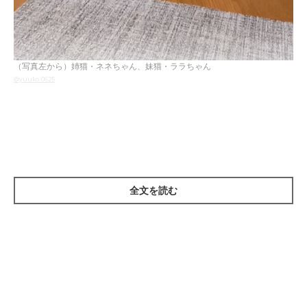
（写真左から）姉猫・ネネちゃん、妹猫・ララちゃん
@yuuko.0625
こちらは、Instagramユーザー
@yuuko.0625
さんの愛猫・ネネち
ゃんとララちゃん。
とある日、妹猫・ララちゃんは、姉猫・ネネちゃんのしっぽで遊
全文を読む
び始めてしまいました。ネネちゃんのしっぽを
カプッ
と甘噛みし
たり…