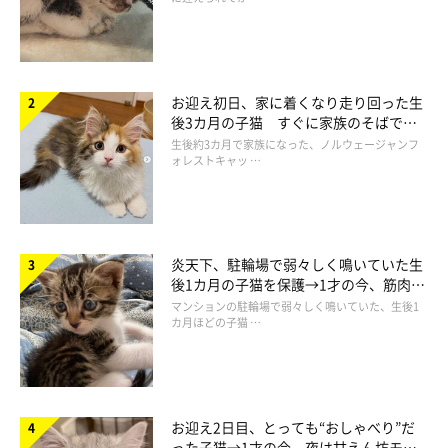
お迎え初日、家に着くなり走り回った生
後3カ月の子猫 すぐに家族のそばで落
しっぽが顔に直撃！
ち着く姿に「迎えてよかった」
生後約3カ月で家族になった、ノルウェージャンフ
ォレストキャッ …
炎天下、駐輪場で弱々しく鳴いていた生
後1カ月の子猫を保護→1才の今、筋肉質
でツンデレなコに成長
マンションの駐輪場で弱々しく鳴いていた、生後1
カ月ほどの子猫 …
お迎え2日目、とっても“おしゃべり”だ
った子猫→1才の今、夜は甘えん坊モー