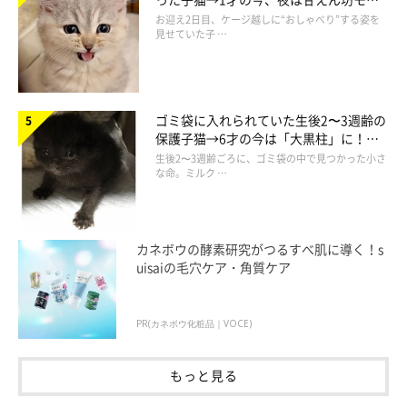
ドになるコに成長！
お迎え2日目、ケージ越しに“おしゃべり”する姿を
見せていた子 …
ゴミ袋に入れられていた生後2〜3週齢の
保護子猫→6才の今は「大黒柱」に！
美しい黒猫に成長した姿にグッとくる
生後2〜3週齢ごろに、ゴミ袋の中で見つかった小さ
な命。ミルク …
@yuuko.0625
なんと、
しっぽがララちゃんの顔に直撃！
しかも、何度もペシ
カネボウの酵素研究がつるすべ肌に導く！s
ペシと当たってる…。
uisaiの毛穴ケア・角質ケア
ネネちゃんのしっぽで遊んでいたララちゃんですが、
「じつは、
PR(カネボウ化粧品｜VOCE)
ネネちゃんに遊ばれていたのでは？」
と思ってしまう光景なので
した（笑）
もっと見る