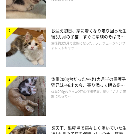
お迎え初日、家に着くなり走り回った生
後3カ月の子猫 すぐに家族のそばで落
ち着く姿に「迎えてよかった」
生後約3カ月で家族になった、ノルウェージャンフ
ォレストキャッ …
体重200g台だった生後1カ月半の保護子
猫兄妹→6才の今、寄り添って眠る姿に
ほっこり！
体重200g台だった2匹の保護子猫。飼い主さんの家
族になって …
炎天下、駐輪場で弱々しく鳴いていた生
後1カ月の子猫を保護→1才の今、筋肉質