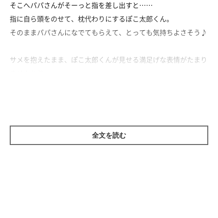
そこへパパさんがそーっと指を差し出すと……
指に自ら頭をのせて、枕代わりにするぽこ太郎くん。
そのままパパさんになでてもらえて、とっても気持ちよさそう♪
サメを抱えたまま、ぽこ太郎くんが見せる満足げな表情がたまり
ませんね♡
全文を読む