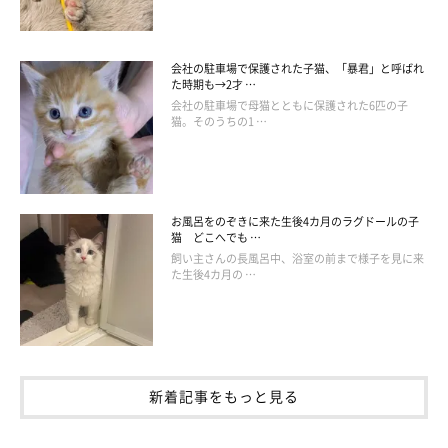
会社の駐車場で保護された子猫、「暴君」と呼ばれ
た時期も→2才 …
会社の駐車場で母猫とともに保護された6匹の子
猫。そのうちの1 …
お風呂をのぞきに来た生後4カ月のラグドールの子
猫 どこへでも …
飼い主さんの長風呂中、浴室の前まで様子を見に来
た生後4カ月の …
新着記事をもっと見る