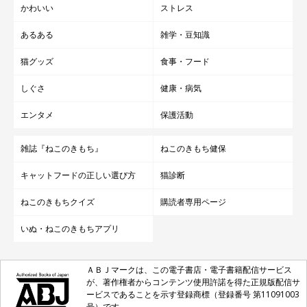
かわいい
ストレス
あるある
雑学・豆知識
猫グッズ
食事・フード
しぐさ
健康・病気
エンタメ
保護活動
雑誌『ねこのきもち』
ねこのきもち健保
キャットフードの正しい選び方
猫診断
ねこのきもちクイズ
購読者専用ページ
いぬ・ねこのきもちアプリ
ＡＢＪマークは、この電子書店・電子書籍配信サービス
が、著作権者からコンテンツ使用許諾を得た正規版配信サ
ービスであることを示す登録商標（登録番号 第11091003
号）です。