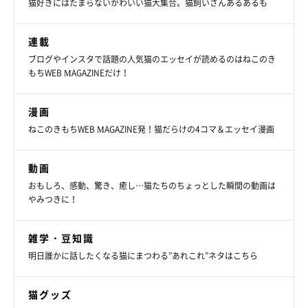
猫好きにはたまらないかわいい猫大集合。猫飼いさんあるあるも
連載
ブログやインスタで話題の人気猫のエッセイが読めるのはねこのき
もちWEB MAGAZINEだけ！
漫画
ねこのきもちWEB MAGAZINE発！猫だらけの4コマ＆エッセイ漫画
動画
おもしろ、感動、驚き、癒し…猫たちのちょっとした瞬間の動画は
やみつきに！
雑学・豆知識
明日誰かに話したくなる猫にまつわる”あれこれ”ネタはこちら
猫グッズ