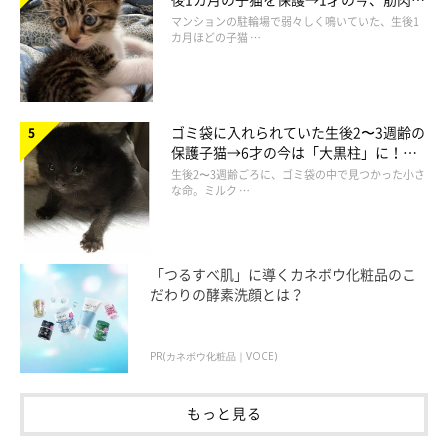
でツンデレなコに成長
マンションの駐輪場で弱々しく鳴いていた、生後1
カ月ほどの子猫 …
ゴミ袋に入れられていた生後2〜3週齢の
保護子猫→6才の今は「大黒柱」に！
美しい黒猫に成長した姿にグッとくる
生後2〜3週齢ごろに、ゴミ袋の中で見つかった小さ
な命。ミルク …
「つるすべ肌」に導くカネボウ化粧品のこ
だわりの酵素洗顔とは？
PR(カネボウ化粧品｜VOCE)
もっと見る