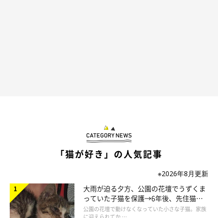
「猫が好き」の人気記事
※2026年8月更新
大雨が迫る夕方、公園の花壇でうずくま
っていた子猫を保護→6年後、先住猫
と“姉妹”のような関係に
公園の花壇で動けなくなっていた小さな子猫。家族
に迎えられてか …