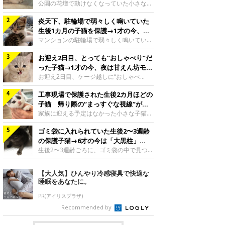
と“姉妹”のような関係に
公園の花壇で動けなくなっていた小さな子
猫。家族に迎えられてから6年、先住猫と
炎天下、駐輪場で弱々しく鳴いていた
の間には深い絆が育まれていました。保護
当時のティダちゃん。
生後1カ月の子猫を保護→1才の今、筋
@muumuu62197189紹介するのは、
肉質でツンデレなコに成長
マンションの駐輪場で弱々しく鳴いてい
X（旧Twitter）ユーザー
た、生後1カ月ほどの子猫。家族に迎えら
@muumuu62197189さんの愛猫・ティダ
お迎え2日目、とっても“おしゃべり”だ
れてから1年、体も行動も大きく成長しま
ちゃん（取材時6才）の成長記録です。こ
した。炎天下の駐輪場で鳴いていた小さな
った子猫→1才の今、夜は甘えん坊モー
ちらは、生後3カ月ごろのティダちゃん。
子猫保護当時のモモちゃん。@Kingponzu
ドになるコに成長！
お迎え2日目、ケージ越しに“おしゃべ
飼い主さんが出会ったのは、夜から大雨に
紹介するのは、X（旧Twitter）ユーザー
り”する姿を見せていた子猫。1才になった
なると予報されていた日の夕方でした。花
@Kingponzuさんの愛猫・モモちゃん（取
工事現場で保護された生後2カ月ほどの
今も見せる愛らしい姿にキュンとします。
壇で動けずにいた子猫保護したばかりのテ
材時1才）の成長記録です。こちらは、モ
お迎え2日目、ケージ越しに何かを伝える
子猫 帰り際の“まっすぐな視線”が忘
ィダちゃん。@muumuu62197189飼い主
モちゃんが生後1カ月ごろに撮影された一
ももちゃん“おしゃべり”なももちゃん。
れられず、家族の一員に
家族に迎える予定はなかった小さな子猫。
さんは、公園の
枚。飼い主さんの自宅マンションの駐輪場
@poocoonyan紹介するのは、Instagram
帰り際に見せた姿が、飼い主さんの心に残
で鳴いていたところを保護された当時の姿
ユーザー@poocoonyanさんの愛猫・もも
ゴミ袋に入れられていた生後2〜3週齢
りました。保護当時の夏目ちゃん。
です。子猫時代のモモちゃん。
ちゃん（取材時1才／マンチカン）です。
@shibainu_rintaro紹介するのは、
の保護子猫→6才の今は「大黒柱」
@Kingponzuその日は気温が35℃を
こちらの動画は、ももちゃんが生後2カ月
Instagramユーザー@shibainu_rintaroさ
に！ 美しい黒猫に成長した姿にグッ
生後2〜3週齢ごろに、ゴミ袋の中で見つか
を過ぎたころ、お迎え2日目に撮影された
んの愛猫・夏目（なつめ）ちゃん（取材時
った小さな命。ミルクから育てられたその
とくる
もの。新しい環境にゆっくり慣れてもらう
3才）。工事現場で親猫とはぐれたとみら
子猫は今、家族に欠かせない存在へと成長
【大人気】ひんやり冷感寝具で快適な
ため、当時はケージの中で過ごしていまし
れ、保護された当時は生後2カ月ほどだっ
しました。ゴミ袋の中で見つかった、ミニ
睡眠をあなたに。
た。鳴いてアピールするももち
たといいます。新しい飼い主を探すつもり
モグラのような子猫よちよち歩きをしてい
が……保護されてケージに入っている夏目
たころの、生後2〜3週齢ごろのドンちゃ
PR(アイリスプラザ)
ちゃん。@shibainu_rintaro夏目ちゃんを
ん。@doddou_1今回紹介するのは、
Recommended by
保護したのは、以前、飼い主さんの愛猫・
X（旧Twitter）ユーザー@doddou_1さん
ちくわく
の愛猫・ドンちゃん（取材時、推定6才／