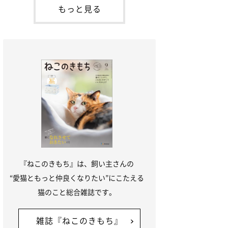
本名：ドミトリー・ドンスコイ）。ドンち
もっと見る
ゃんは、保護猫でした。ドンちゃんが見つ
かったのは、飼い主さんの姉の勤め先の敷
地内でした。ゴミ袋に入れられている
『ねこのきもち』は、飼い主さんの
“愛猫ともっと仲良くなりたい”にこたえる
猫のこと総合雑誌です。
雑誌『ねこのきもち』