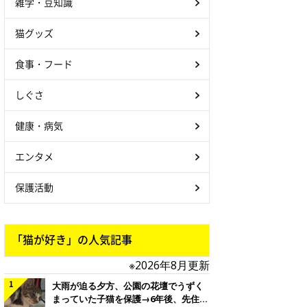
雑学・豆知識
猫グッズ
食事・フード
しぐさ
健康・病気
エンタメ
保護活動
「猫が好き」の人気記事
※2026年8月更新
大雨が迫る夕方、公園の花壇でうずく
まっていた子猫を保護→6年後、先住猫