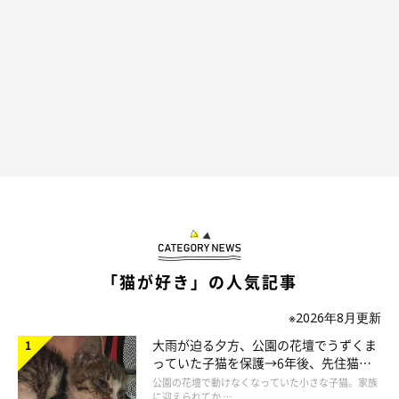
「猫が好き」の人気記事
※2026年8月更新
大雨が迫る夕方、公園の花壇でうずくま
っていた子猫を保護→6年後、先住猫
と“姉妹”のような関係に
公園の花壇で動けなくなっていた小さな子猫。家族
に迎えられてか …