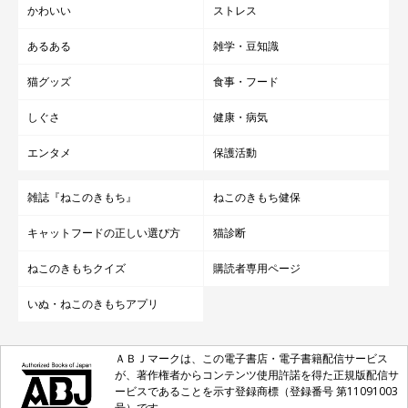
かわいい
ストレス
あるある
雑学・豆知識
猫グッズ
食事・フード
しぐさ
健康・病気
エンタメ
保護活動
雑誌『ねこのきもち』
ねこのきもち健保
キャットフードの正しい選び方
猫診断
ねこのきもちクイズ
購読者専用ページ
いぬ・ねこのきもちアプリ
ＡＢＪマークは、この電子書店・電子書籍配信サービス
が、著作権者からコンテンツ使用許諾を得た正規版配信サ
ービスであることを示す登録商標（登録番号 第11091003
号）です。