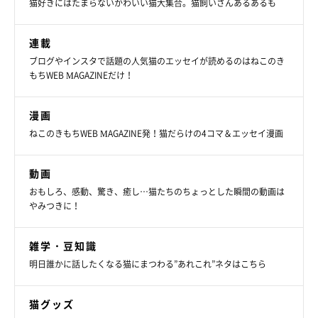
猫好きにはたまらないかわいい猫大集合。猫飼いさんあるあるも
連載
ブログやインスタで話題の人気猫のエッセイが読めるのはねこのき
もちWEB MAGAZINEだけ！
漫画
ねこのきもちWEB MAGAZINE発！猫だらけの4コマ＆エッセイ漫画
動画
おもしろ、感動、驚き、癒し…猫たちのちょっとした瞬間の動画は
やみつきに！
雑学・豆知識
明日誰かに話したくなる猫にまつわる”あれこれ”ネタはこちら
猫グッズ