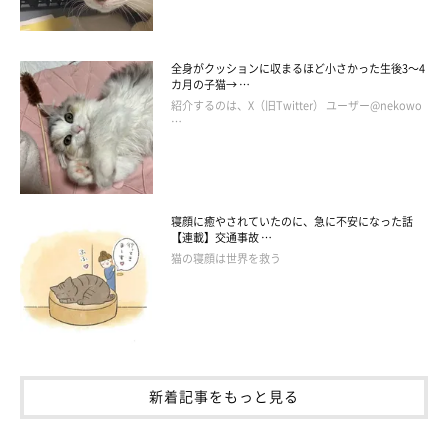
全身がクッションに収まるほど小さかった生後3～4
カ月の子猫→ …
紹介するのは、X（旧Twitter） ユーザー@nekowo
…
寝顔に癒やされていたのに、急に不安になった話
【連載】交通事故 …
猫の寝顔は世界を救う
新着記事をもっと見る