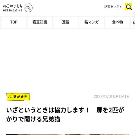
記事をさがす
TOP
猫豆知識
連載
猫マンガ
食べ物
猫が好き
2022/11/01
UP DATE
いざというときは協力します！ 扉を2匹が
かりで開ける兄弟猫