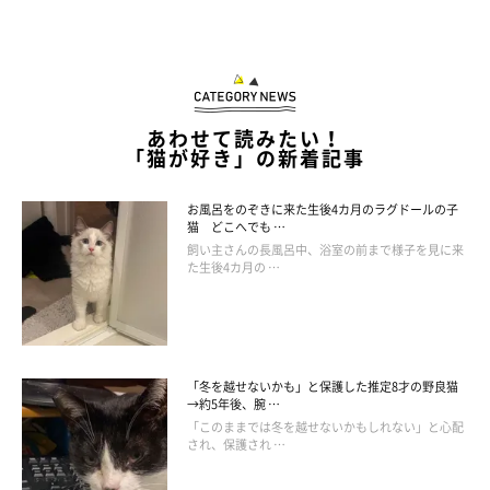
あわせて読みたい！
「猫が好き」の新着記事
お風呂をのぞきに来た生後4カ月のラグドールの子
猫 どこへでも …
飼い主さんの長風呂中、浴室の前まで様子を見に来
た生後4カ月の …
「冬を越せないかも」と保護した推定8才の野良猫
→約5年後、腕 …
「このままでは冬を越せないかもしれない」と心配
され、保護され …