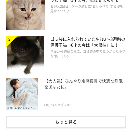
ドになるコに成長！
お迎え2日目、ケージ越しに“おしゃべり”する姿を
見せていた子 …
ゴミ袋に入れられていた生後2〜3週齢の
保護子猫→6才の今は「大黒柱」に！
美しい黒猫に成長した姿にグッとくる
生後2〜3週齢ごろに、ゴミ袋の中で見つかった小さ
な命。ミルク …
【大人気】ひんやり冷感寝具で快適な睡眠
をあなたに。
PR(アイリスプラザ)
もっと見る