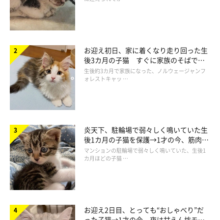
お迎え初日、家に着くなり走り回った生
後3カ月の子猫 すぐに家族のそばで落
ち着く姿に「迎えてよかった」
生後約3カ月で家族になった、ノルウェージャンフ
ォレストキャッ …
炎天下、駐輪場で弱々しく鳴いていた生
後1カ月の子猫を保護→1才の今、筋肉質
でツンデレなコに成長
マンションの駐輪場で弱々しく鳴いていた、生後1
カ月ほどの子猫 …
お迎え2日目、とっても“おしゃべり”だ
った子猫→1才の今、夜は甘えん坊モー