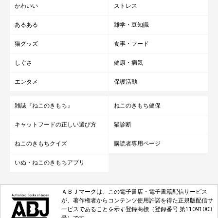
かわいい
ストレス
あるある
雑学・豆知識
猫グッズ
食事・フード
しぐさ
健康・病気
エンタメ
保護活動
雑誌『ねこのきもち』
ねこのきもち健保
キャットフードの正しい選び方
猫診断
ねこのきもちクイズ
購読者専用ページ
いぬ・ねこのきもちアプリ
ＡＢＪマークは、この電子書店・電子書籍配信サービス
が、著作権者からコンテンツ使用許諾を得た正規版配信サ
ービスであることを示す登録商標（登録番号 第11091003
号）です。