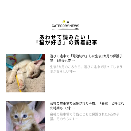
あわせて読みたい！
「猫が好き」の新着記事
遊びの途中で「電池切れ」した生後3カ月の保護子
猫 1年後も変 …
生後3カ月のころから、遊びの途中で眠ってしまう
姿が愛らしい神 …
会社の駐車場で保護された子猫、「暴君」と呼ばれ
た時期も→2才 …
会社の駐車場で母猫とともに保護された6匹の子
猫。そのうちの1 …