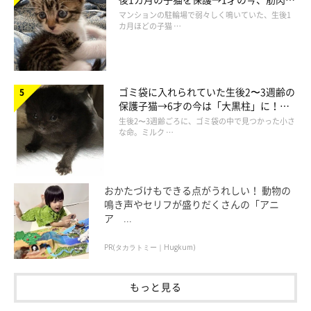
でツンデレなコに成長
マンションの駐輪場で弱々しく鳴いていた、生後1
カ月ほどの子猫 …
ゴミ袋に入れられていた生後2〜3週齢の
保護子猫→6才の今は「大黒柱」に！
美しい黒猫に成長した姿にグッとくる
生後2〜3週齢ごろに、ゴミ袋の中で見つかった小さ
な命。ミルク …
おかたづけもできる点がうれしい！ 動物の
鳴き声やセリフが盛りだくさんの「アニ
ア ...
PR(タカラトミー｜Hugkum)
もっと見る