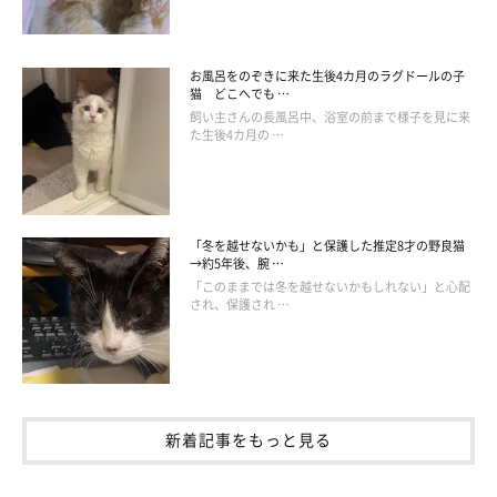
お風呂をのぞきに来た生後4カ月のラグドールの子
猫 どこへでも …
飼い主さんの長風呂中、浴室の前まで様子を見に来
た生後4カ月の …
「冬を越せないかも」と保護した推定8才の野良猫
→約5年後、腕 …
「このままでは冬を越せないかもしれない」と心配
され、保護され …
新着記事をもっと見る