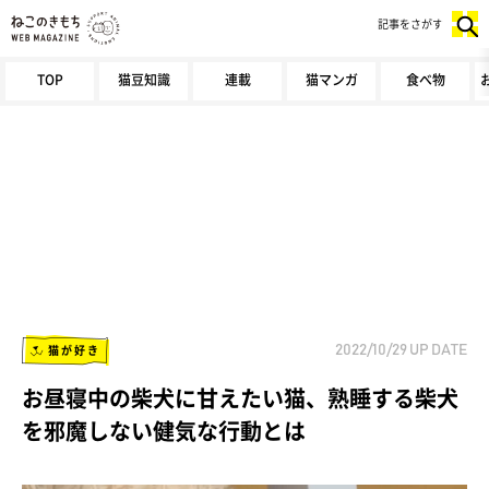
記事をさがす
TOP
猫豆知識
連載
猫マンガ
食べ物
猫が好き
2022/10/29
UP DATE
お昼寝中の柴犬に甘えたい猫、熟睡する柴犬
を邪魔しない健気な行動とは