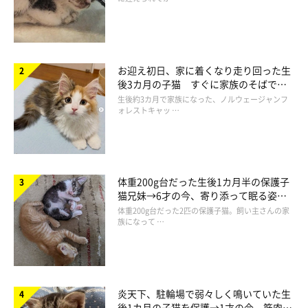
お迎え初日、家に着くなり走り回った生
後3カ月の子猫 すぐに家族のそばで落
ち着く姿に「迎えてよかった」
生後約3カ月で家族になった、ノルウェージャンフ
ォレストキャッ …
体重200g台だった生後1カ月半の保護子
猫兄妹→6才の今、寄り添って眠る姿に
ほっこり！
体重200g台だった2匹の保護子猫。飼い主さんの家
族になって …
炎天下、駐輪場で弱々しく鳴いていた生
後1カ月の子猫を保護→1才の今、筋肉質