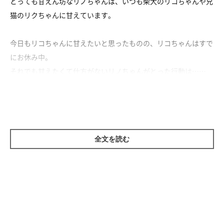
とっても甘えん坊なリノちゃんは、いつも柴犬のリコちゃんや兄
猫のリクちゃんに甘えています。
今日もリコちゃんに甘えたいと思ったものの、リコちゃんはすで
にお休み中。
それでも甘えたくて仕方がないリノちゃんがとった行動は……
しっぽにタッチで一緒にお昼寝♡
あまりにもかわいすぎるリノちゃんなのでした♡
全文を読む