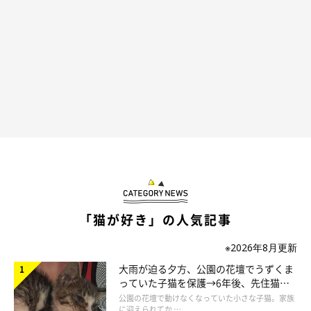
「猫が好き」の人気記事
※2026年8月更新
大雨が迫る夕方、公園の花壇でうずくま
っていた子猫を保護→6年後、先住猫
と“姉妹”のような関係に
公園の花壇で動けなくなっていた小さな子猫。家族
に迎えられてか …