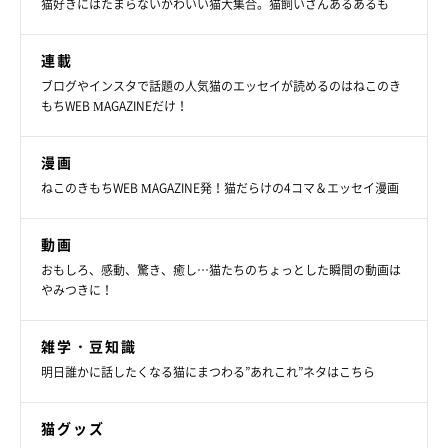
猫好きにはたまらないかわいい猫大集合。猫飼いさんあるあるも
連載
ブログやインスタで話題の人気猫のエッセイが読めるのはねこのき
もちWEB MAGAZINEだけ！
漫画
ねこのきもちWEB MAGAZINE発！猫だらけの4コマ＆エッセイ漫画
動画
おもしろ、感動、驚き、癒し…猫たちのちょっとした瞬間の動画は
やみつきに！
雑学・豆知識
明日誰かに話したくなる猫にまつわる”あれこれ”ネタはこちら
猫グッズ