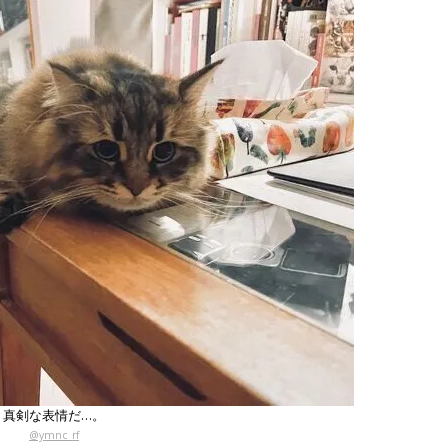
真剣な表情だ…。
@ymnc_rf