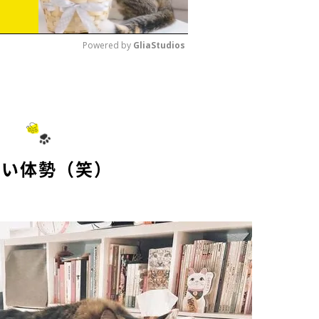
Powered by 
GliaStudios
M
u
t
e
ごい体勢（笑）