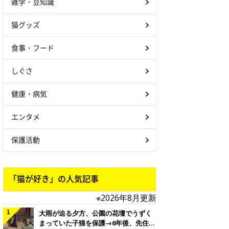
雑学・豆知識
猫グッズ
食事・フード
しぐさ
健康・病気
エンタメ
保護活動
「猫が好き」の人気記事
※2026年8月更新
大雨が迫る夕方、公園の花壇でうずく
まっていた子猫を保護→6年後、先住猫