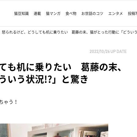
猫豆知識
連載
猫マンガ
食べ物
お世話のコツ
エンタメ
投稿
怒られるけど、どうしても机に乗りたい 葛藤の末、猫がとった行動に「どういう
2022/10/26
UP DATE
ても机に乗りたい 葛藤の末、
ういう状況!?」と驚き
ちゃう！