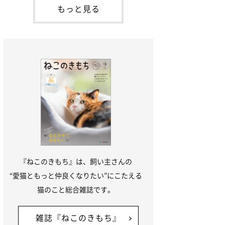
本名：ドミトリー・ドンスコイ）。ドンち
もっと見る
ゃんは、保護猫でした。ドンちゃんが見つ
かったのは、飼い主さんの姉の勤め先の敷
地内でした。ゴミ袋に入れられている
『ねこのきもち』は、飼い主さんの
“愛猫ともっと仲良くなりたい”にこたえる
猫のこと総合雑誌です。
雑誌『ねこのきもち』