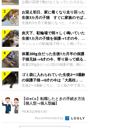
と“姉妹”のような関係に
公園の花壇で動けなくなっていた小さな子
猫。家族に迎えられてから6年、先住猫と
お迎え初日、家に着くなり走り回った
の間には深い絆が育まれていました。保護
当時のティダちゃん。
生後3カ月の子猫 すぐに家族のそばで
@muumuu62197189紹介するのは、
落ち着く姿に「迎えてよかった」
生後約3カ月で家族になった、ノルウェー
X（旧Twitter）ユーザー
ジャンフォレストキャットの子猫。お迎え
@muumuu62197189さんの愛猫・ティダ
炎天下、駐輪場で弱々しく鳴いていた
翌日には、すでに家でくつろぐ様子を見せ
ちゃん（取材時6才）の成長記録です。こ
ていました。お迎え翌日、ベッドでうとう
生後1カ月の子猫を保護→1才の今、筋
ちらは、生後3カ月ごろのティダちゃん。
とするむうちゃんお迎え翌日のむうちゃ
肉質でツンデレなコに成長
マンションの駐輪場で弱々しく鳴いてい
飼い主さんが出会ったのは、夜から大雨に
ん。@umimugi0304紹介するのは、
た、生後1カ月ほどの子猫。家族に迎えら
なると予報されていた日の夕方でした。花
Instagramユーザー@umimugi0304さんの
体重200g台だった生後1カ月半の保護
れてから1年、体も行動も大きく成長しま
壇で動けずにいた子猫保護したばかりのテ
愛猫・むうちゃん（撮影時、生後約3カ月
した。炎天下の駐輪場で鳴いていた小さな
子猫兄妹→6才の今、寄り添って眠る姿
ィダちゃん。@muumuu62197189飼い主
／ノルウェージャンフォレストキャッ
子猫保護当時のモモちゃん。@Kingponzu
にほっこり！
体重200g台だった2匹の保護子猫。飼い主
さんは、公園の
ト）。こちらは、お迎え翌日に撮影された
紹介するのは、X（旧Twitter）ユーザー
さんの家族になってから6年、ともに成長
一枚。ゴハンをお腹いっぱい食べたむうち
@Kingponzuさんの愛猫・モモちゃん（取
ゴミ袋に入れられていた生後2〜3週齢
するなかで、2匹の関係にも少しずつ変化
ゃんは眠くなり、飼い主さん夫婦のベッド
材時1才）の成長記録です。こちらは、モ
が見られました。家族になったばかりの小
の保護子猫→6才の今は「大黒柱」
でうとうとし始めたのだとか。飼い主さ
モちゃんが生後1カ月ごろに撮影された一
さな兄妹猫（写真上から）妹猫・てんちゃ
に！ 美しい黒猫に成長した姿にグッ
生後2〜3週齢ごろに、ゴミ袋の中で見つか
枚。飼い主さんの自宅マンションの駐輪場
ん、兄猫・ラムくん。@ten_ramu紹介す
った小さな命。ミルクから育てられたその
とくる
で鳴いていたところを保護された当時の姿
るのは、X（旧Twitter）ユーザー
子猫は今、家族に欠かせない存在へと成長
【iDeCo】転職したときの手続き方法
です。子猫時代のモモちゃん。
@ten_ramuさんの愛猫・ラムくんとてん
しました。ゴミ袋の中で見つかった、ミニ
【個人型→個人型編】
@Kingponzuその日は気温が35℃を
ちゃん（ともに取材時6才）の成長記録で
モグラのような子猫よちよち歩きをしてい
す。この写真は、お迎えして間もない生後
たころの、生後2〜3週齢ごろのドンちゃ
PR(東京証券取引所)
1カ月半ごろの2匹。当時、ラムくんは260
ん。@doddou_1今回紹介するのは、
Recommended by
グラム、てんちゃんは209グラムと、どち
X（旧Twitter）ユーザー@doddou_1さん
らもとても小さな体でした。2匹
の愛猫・ドンちゃん（取材時、推定6才／