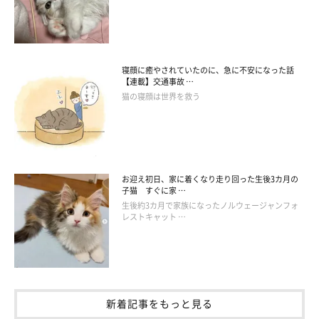
嫉妬するかのようなさかもとちゃんの反応は、
「私にベタ惚れの
お前がまさか浮気するなんて…信じられない」
と言っているよう
にも見えたと話す飼い主さん。このあと、ふたりはどのように和
寝顔に癒やされていたのに、急に不安になった話
解したのでしょうか。
【連載】交通事故 …
猫の寝顔は世界を救う
飼い主さん：
「帰ってからすぐに、お風呂入ったり洗濯したりと証拠隠滅。そ
れとごますりに忙しかったですが、
お風呂に入ったらとりあえず
お迎え初日、家に着くなり走り回った生後3カ月の
お膝に座ってくれました！
」
子猫 すぐに家 …
生後約3カ月で家族になったノルウェージャンフォ
レストキャット …
和解できてよかった…！
新着記事をもっと見る