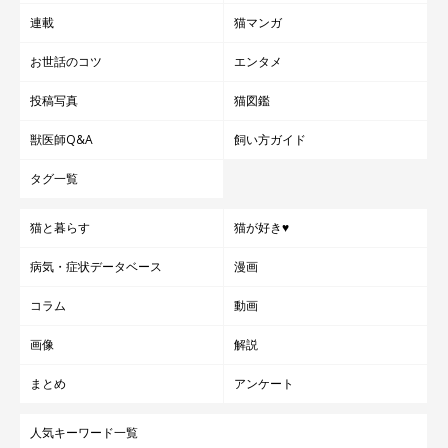
ます。
連載
猫マンガ
取材・文／雨宮カイ
お世話のコツ
エンタメ
投稿写真
猫図鑑
獣医師Q&A
飼い方ガイド
タグ一覧
猫と暮らす
猫が好き♥
病気・症状データベース
漫画
コラム
動画
画像
解説
まとめ
アンケート
人気キーワード一覧