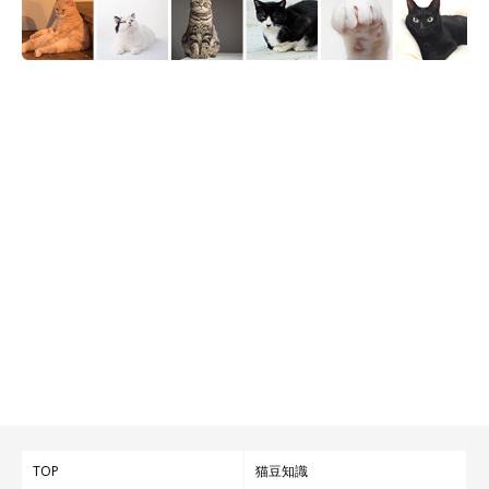
@sakamoto_0905
嫉妬してしまうこともあるのは、飼い主さんのことが大好きだか
らこその行動。愛らしい一面で飼い主さんのことをトリコにする
さかもとちゃんなのでした！
写真提供・取材協力／Twitter（
@sakamoto_0905
さん）
TOP
猫豆知識
※この記事は投稿者さまにご了承をいただいたうえで制作してい