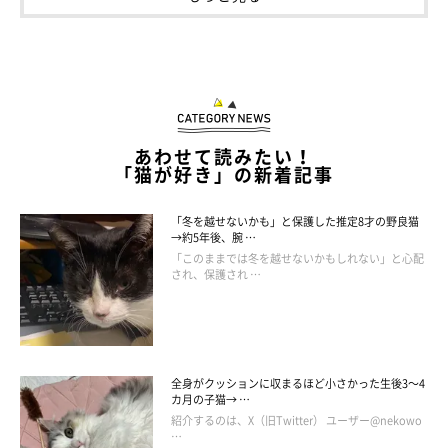
どうやって和解した？
あわせて読みたい！
「猫が好き」の新着記事
「冬を越せないかも」と保護した推定8才の野良猫
→約5年後、腕 …
「このままでは冬を越せないかもしれない」と心配
され、保護され …
全身がクッションに収まるほど小さかった生後3～4
カ月の子猫→ …
紹介するのは、X（旧Twitter） ユーザー@nekowo
@sakamoto_0905
…