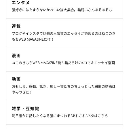
エンタメ
さかもとちゃんと飼い主さんのやりとりは、Twitterで大きな反
猫好きにはたまらないかわいい猫大集合。猫飼いさんあるあるも
響がありました。さかもとちゃんとの関係修復に忙しかった飼い
主さんは、ゆっくりTwitterを見ることができたのは翌日だった
連載
のだとか！
ブログやインスタで話題の人気猫のエッセイが読めるのはねこのき
もちWEB MAGAZINEだけ！
たくさんの反響があったことについて、飼い主さんは
「パッと見
なんにも写っていないような写真なのに、たくさんの人に見てい
漫画
ただけて嬉しかったです！」
と話していました。
ねこのきもちWEB MAGAZINE発！猫だらけの4コマ＆エッセイ漫画
動画
おもしろ、感動、驚き、癒し…猫たちのちょっとした瞬間の動画は
やみつきに！
雑学・豆知識
明日誰かに話したくなる猫にまつわる”あれこれ”ネタはこちら