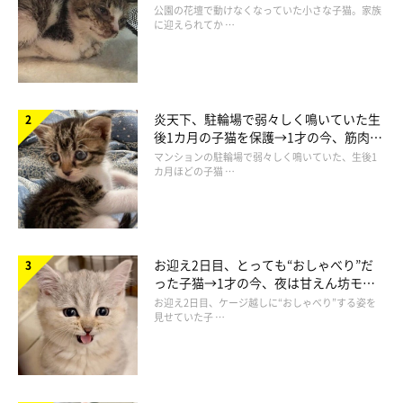
と“姉妹”のような関係に
公園の花壇で動けなくなっていた小さな子猫。家族
に迎えられてか …
炎天下、駐輪場で弱々しく鳴いていた生
@sakamoto_0905
後1カ月の子猫を保護→1才の今、筋肉質
でツンデレなコに成長
マンションの駐輪場で弱々しく鳴いていた、生後1
カ月ほどの子猫 …
帰宅したときのさかもとちゃんの反応を見て、飼い主さんはどの
ような気持ちだったのでしょうか。
飼い主さん：
お迎え2日目、とっても“おしゃべり”だ
った子猫→1才の今、夜は甘えん坊モー
「やましい気持ちが少しあったので、まさに『浮気した夫のよう
ドになるコに成長！
お迎え2日目、ケージ越しに“おしゃべり”する姿を
な気持ち』でした（笑） じつは、1年ほど前に1回だけ友人と猫
見せていた子 …
カフェに行ったときにも似たような状況になり、“前科一犯”だっ
たんです。