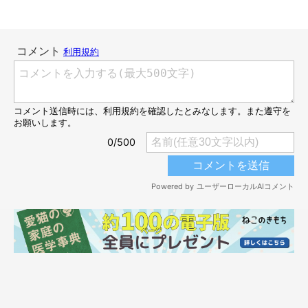
「ごめんて…友達の家でつい猫を触っちゃったけどさ…」
@sakamoto_0905