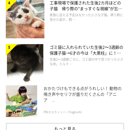
あの日、さかもとがいつもよりゆっくり近づいてきて、
『ハ
工事現場で保護された生後2カ月ほどの
子猫 帰り際の“まっすぐな視線”が忘れ
ッ！』
として壁に隠れたときは、まさにワイシャツに口紅がつい
られず、家族の一員に
家族に迎える予定はなかった小さな子猫。帰り際に
ているのを見つけられたような気持ちになりました…」
見せた姿が、飼 …
ゴミ袋に入れられていた生後2〜3週齢の
保護子猫→6才の今は「大黒柱」に！
美しい黒猫に成長した姿にグッとくる
生後2〜3週齢ごろに、ゴミ袋の中で見つかった小さ
な命。ミルク …
おかたづけもできる点がうれしい！ 動物の
鳴き声やセリフが盛りだくさんの「アニ
ア ...
PR(タカラトミー｜Hugkum)
もっと見る