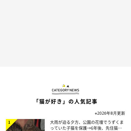
飼い主さんに話を聞くと、飼い主さんはこの日友人の家に遊びに
行っていたようで、
その際に友人の猫ちゃんをかわいがってしま
った
そう。
家に帰る前に、服などについた友人の猫ちゃんの毛を取ったり
と、一応ケアはしたつもりだったそうですが、
帰宅するやいなや
写真のような状況になった
といいます。
「猫が好き」の人気記事
※2026年8月更新
大雨が迫る夕方、公園の花壇でうずくま
っていた子猫を保護→6年後、先住猫