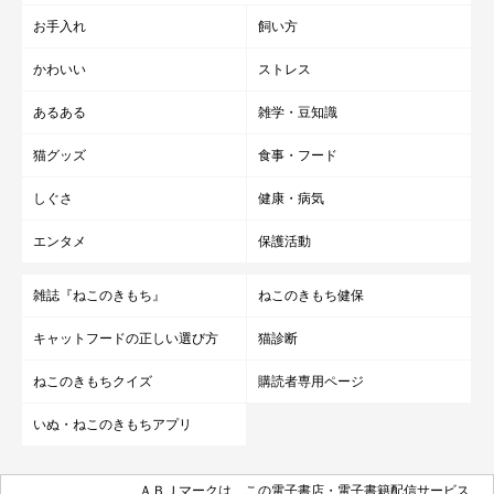
お手入れ
飼い方
かわいい
ストレス
あるある
雑学・豆知識
猫グッズ
食事・フード
しぐさ
健康・病気
エンタメ
保護活動
雑誌『ねこのきもち』
ねこのきもち健保
キャットフードの正しい選び方
猫診断
ねこのきもちクイズ
購読者専用ページ
いぬ・ねこのきもちアプリ
ＡＢＪマークは、この電子書店・電子書籍配信サービス