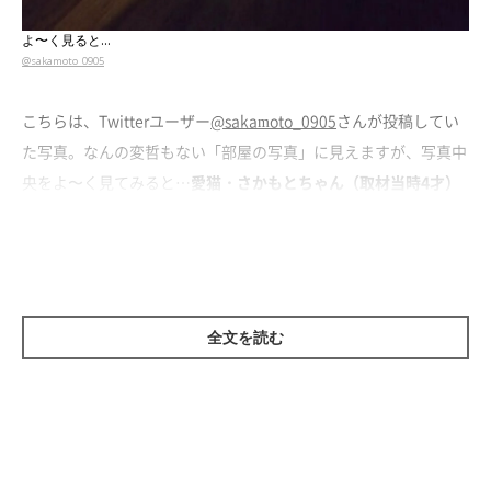
よ〜く見ると…
@sakamoto_0905
こちらは、Twitterユーザー
@sakamoto_0905
さんが投稿してい
た写真。なんの変哲もない「部屋の写真」に見えますが、写真中
央をよ〜く見てみると…
愛猫・さかもとちゃん（取材当時4才）
の姿が
写っていました。
全文を読む