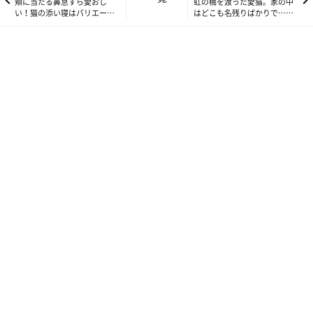
頬に当たる鼻息すら愛おし
虹の橋を渡った愛猫。家の中
い！猫の添い寝はバリエーシ
はどこも名残りばかりで…
ョンいっぱい【連載】もふも
【連載】もふもふスコたん
ふスコたん#262
#264