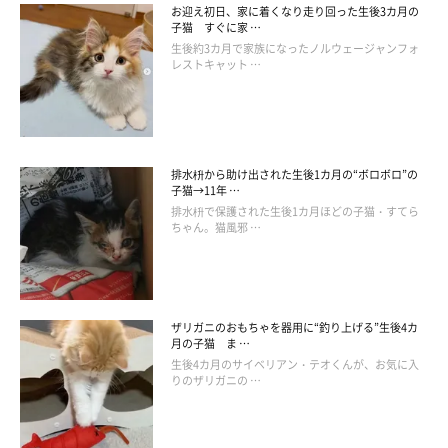
お迎え初日、家に着くなり走り回った生後3カ月の
子猫 すぐに家 …
生後約3カ月で家族になったノルウェージャンフォ
レストキャット …
排水枡から助け出された生後1カ月の“ボロボロ”の
子猫→11年 …
排水枡で保護された生後1カ月ほどの子猫・すてら
ちゃん。猫風邪 …
ザリガニのおもちゃを器用に“釣り上げる”生後4カ
月の子猫 ま …
生後4カ月のサイベリアン・テオくんが、お気に入
りのザリガニの …