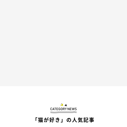
今度こそダイエットって言われる…とびくびく病院に行くと「大
丈夫です！」と先生に言われます。
驚くべきことにもーちゃんはいつの間にか勝手にダイエットして
るんです！
もちろん体は健康です！
大好きなちゅーるを食べるためでしょうか。。
よくわかりませんがすごい子です。
「猫が好き」の人気記事
↓↓いつまでも健康で大好きなちゅーるいっぱい食べてね♪↓↓