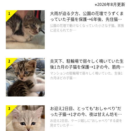
※2026年8月更新
大雨が迫る夕方、公園の花壇でうずくま
🐱足の間から黒いしっぽが見えてるよ💞🐱
#猫
#猫のいる
っていた子猫を保護→6年後、先住猫
くらし
#もっふぃーず
pic.twitter.com/kelwhUJaYf
と“姉妹”のような関係に
公園の花壇で動けなくなっていた小さな子猫。家族
— 猫野ココ (@coco_memoire)
January 22, 2023
に迎えられてか …
また、皆さんにお伝えしたいことがあります。
炎天下、駐輪場で弱々しく鳴いていた生
後1カ月の子猫を保護→1才の今、筋肉質
でツンデレなコに成長
マンションの駐輪場で弱々しく鳴いていた、生後1
1/26にらいちは虹の橋を渡りました。
カ月ほどの子猫 …
わたしの腕の中で。穏やかな最期でした。
らいちの健康を気にかけて下さった方々、ありがとうございまし
た。
お迎え2日目、とっても“おしゃべり”だ
った子猫→1才の今、夜は甘えん坊モー
1/12にもーちゃんと予防接種に行った時には、何も問題もなく元
ドになるコに成長！
お迎え2日目、ケージ越しに“おしゃべり”する姿を
気でした。1/24に突然体調が急変し、あっという間でした。
見せていた子 …