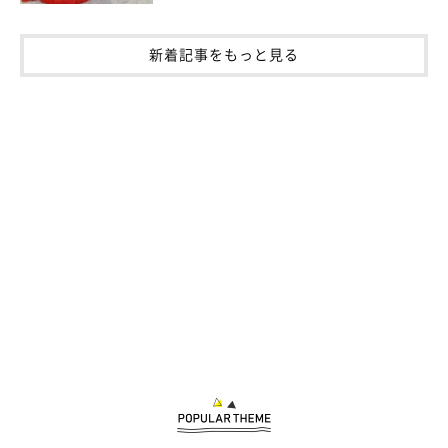
新着記事をもっと見る
作者プロフィール
猫野ココ
神奈川県在住のフリーランスのイラストレーター。
児童書や雑誌・書籍の挿絵、ゲームイラストや広告イラストなど
様々な媒体で活動中。
・ツイッター：
@coco_memoire
・もふスコLINEスタンプ
line.me/S/sticker/12303846