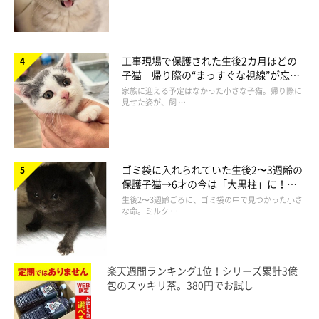
23日までカリカリをたくさん食べていたので今でも信じられない
気持ちです。しかし昨年12月の激ヤセから終末期は始まっていた
のだと今ならわかります。
工事現場で保護された生後2カ月ほどの
もう少し詳しく今後のもふスコでお伝えできればと思っておりま
子猫 帰り際の“まっすぐな視線”が忘れ
す。
られず、家族の一員に
家族に迎える予定はなかった小さな子猫。帰り際に
見せた姿が、飼 …
初めて我が家に迎えた猫ちゃん、らいち。生き物の素晴らしさ、
尊さ、感動。様々なことを教えてくれました。かけがえのない大
きな存在でした。
ゴミ袋に入れられていた生後2〜3週齢の
保護子猫→6才の今は「大黒柱」に！
美しい黒猫に成長した姿にグッとくる
生後2〜3週齢ごろに、ゴミ袋の中で見つかった小さ
らいち、本当にありがとう。
な命。ミルク …
楽天週間ランキング1位！シリーズ累計3億
包のスッキリ茶。380円でお試し