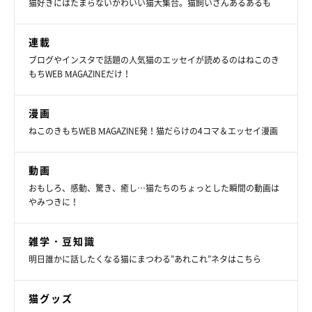
猫好きにはたまらないかわいい猫大集合。猫飼いさんあるあるも
連載
ブログやインスタで話題の人気猫のエッセイが読めるのはねこのき
もちWEB MAGAZINEだけ！
漫画
ねこのきもちWEB MAGAZINE発！猫だらけの4コマ＆エッセイ漫画
動画
おもしろ、感動、驚き、癒し…猫たちのちょっとした瞬間の動画は
やみつきに！
雑学・豆知識
明日誰かに話したくなる猫にまつわる”あれこれ”ネタはこちら
猫グッズ