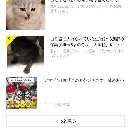
ドになるコに成長！
お迎え2日目、ケージ越しに“おしゃべり”する姿を
見せていた子 …
ゴミ袋に入れられていた生後2〜3週齢の
保護子猫→6才の今は「大黒柱」に！
美しい黒猫に成長した姿にグッとくる
生後2〜3週齢ごろに、ゴミ袋の中で見つかった小さ
な命。ミルク …
アマゾン1位「このお茶ガチです」噂のお茶
PR(ハーブ健康本舗)
もっと見る