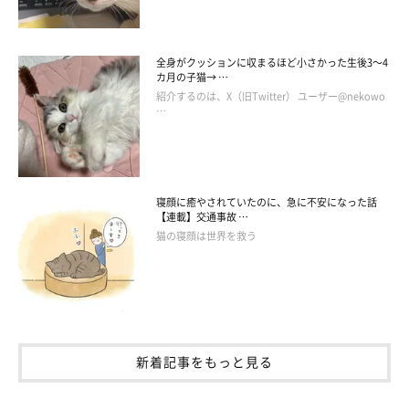
全身がクッションに収まるほど小さかった生後3～4
カ月の子猫→ …
紹介するのは、X（旧Twitter） ユーザー@nekowo
…
寝顔に癒やされていたのに、急に不安になった話
【連載】交通事故 …
猫の寝顔は世界を救う
新着記事をもっと見る