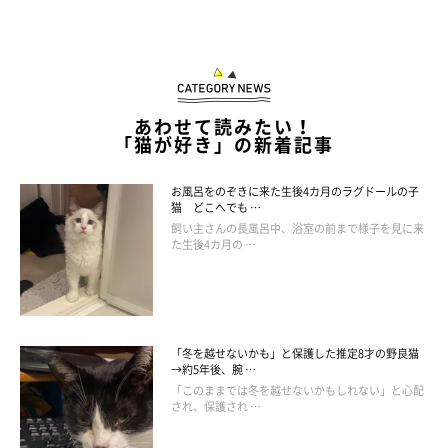
あわせて読みたい！
「猫が好き」の新着記事
お風呂をのぞきに来た生後4カ月のラグドールの子
猫 どこへでも …
飼い主さんの長風呂中、浴室の前まで様子を見に来
た生後4カ月の …
「冬を越せないかも」と保護した推定8才の野良猫
→約5年後、腕 …
「このままでは冬を越せないかもしれない」と心配
され、保護され …