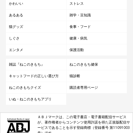
かわいい
ストレス
あるある
雑学・豆知識
猫グッズ
食事・フード
しぐさ
健康・病気
エンタメ
保護活動
雑誌『ねこのきもち』
ねこのきもち健保
キャットフードの正しい選び方
猫診断
ねこのきもちクイズ
購読者専用ページ
いぬ・ねこのきもちアプリ
ＡＢＪマークは、この電子書店・電子書籍配信サービス
が、著作権者からコンテンツ使用許諾を得た正規版配信サ
ービスであることを示す登録商標（登録番号 第11091003
号）です。