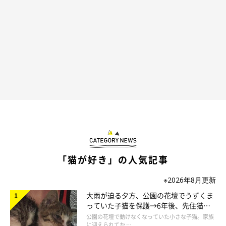
「猫が好き」の人気記事
※2026年8月更新
大雨が迫る夕方、公園の花壇でうずくま
っていた子猫を保護→6年後、先住猫
と“姉妹”のような関係に
公園の花壇で動けなくなっていた小さな子猫。家族
に迎えられてか …