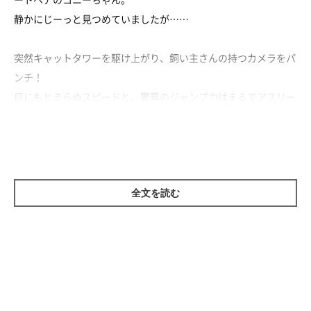
静かにじーっと見つめていましたが……
突然キャットタワーを駆け上がり、飼い主さんの持つカメラをパ
ンチ！
目にもとまらぬスピードと、驚異のジャンプ力はまるでアスリー
トです！
その後はキャットタワーでうとうと。
元気いっぱいな様子もかわいいけれど、眠そうな顔もまたキュー
全文を読む
トなコニーちゃんでした♪