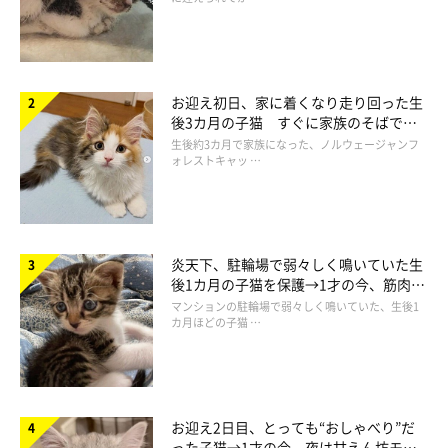
お迎え初日、家に着くなり走り回った生
後3カ月の子猫 すぐに家族のそばで落
ち着く姿に「迎えてよかった」
生後約3カ月で家族になった、ノルウェージャンフ
ォレストキャッ …
炎天下、駐輪場で弱々しく鳴いていた生
後1カ月の子猫を保護→1才の今、筋肉質
でツンデレなコに成長
マンションの駐輪場で弱々しく鳴いていた、生後1
カ月ほどの子猫 …
お迎え2日目、とっても“おしゃべり”だ
った子猫→1才の今、夜は甘えん坊モー