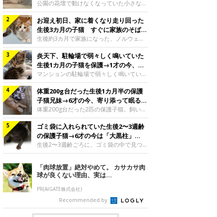
と“姉妹”のような関係に
公園の花壇で動けなくなっていた小さな子
猫。家族に迎えられてから6年、先住猫と
お迎え初日、家に着くなり走り回った
の間には深い絆が育まれていました。保護
当時のティダちゃん。
生後3カ月の子猫 すぐに家族のそばで
@muumuu62197189紹介するのは、
落ち着く姿に「迎えてよかった」
生後約3カ月で家族になった、ノルウェー
X（旧Twitter）ユーザー
ジャンフォレストキャットの子猫。お迎え
@muumuu62197189さんの愛猫・ティダ
炎天下、駐輪場で弱々しく鳴いていた
翌日には、すでに家でくつろぐ様子を見せ
ちゃん（取材時6才）の成長記録です。こ
ていました。お迎え翌日、ベッドでうとう
生後1カ月の子猫を保護→1才の今、筋
ちらは、生後3カ月ごろのティダちゃん。
とするむうちゃんお迎え翌日のむうちゃ
肉質でツンデレなコに成長
マンションの駐輪場で弱々しく鳴いてい
飼い主さんが出会ったのは、夜から大雨に
ん。@umimugi0304紹介するのは、
た、生後1カ月ほどの子猫。家族に迎えら
なると予報されていた日の夕方でした。花
Instagramユーザー@umimugi0304さんの
体重200g台だった生後1カ月半の保護
れてから1年、体も行動も大きく成長しま
壇で動けずにいた子猫保護したばかりのテ
愛猫・むうちゃん（撮影時、生後約3カ月
した。炎天下の駐輪場で鳴いていた小さな
子猫兄妹→6才の今、寄り添って眠る姿
ィダちゃん。@muumuu62197189飼い主
／ノルウェージャンフォレストキャッ
子猫保護当時のモモちゃん。@Kingponzu
にほっこり！
体重200g台だった2匹の保護子猫。飼い主
さんは、公園の
ト）。こちらは、お迎え翌日に撮影された
紹介するのは、X（旧Twitter）ユーザー
さんの家族になってから6年、ともに成長
一枚。ゴハンをお腹いっぱい食べたむうち
@Kingponzuさんの愛猫・モモちゃん（取
ゴミ袋に入れられていた生後2〜3週齢
するなかで、2匹の関係にも少しずつ変化
ゃんは眠くなり、飼い主さん夫婦のベッド
材時1才）の成長記録です。こちらは、モ
が見られました。家族になったばかりの小
の保護子猫→6才の今は「大黒柱」
でうとうとし始めたのだとか。飼い主さ
モちゃんが生後1カ月ごろに撮影された一
さな兄妹猫（写真上から）妹猫・てんちゃ
に！ 美しい黒猫に成長した姿にグッ
生後2〜3週齢ごろに、ゴミ袋の中で見つか
枚。飼い主さんの自宅マンションの駐輪場
ん、兄猫・ラムくん。@ten_ramu紹介す
った小さな命。ミルクから育てられたその
とくる
で鳴いていたところを保護された当時の姿
るのは、X（旧Twitter）ユーザー
子猫は今、家族に欠かせない存在へと成長
「肉球放置」絶対やめて。 カサカサ肉
です。子猫時代のモモちゃん。
@ten_ramuさんの愛猫・ラムくんとてん
しました。ゴミ袋の中で見つかった、ミニ
球が良くない理由、実は...
@Kingponzuその日は気温が35℃を
ちゃん（ともに取材時6才）の成長記録で
モグラのような子猫よちよち歩きをしてい
す。この写真は、お迎えして間もない生後
たころの、生後2〜3週齢ごろのドンちゃ
PR(AIGATE株式会社)
1カ月半ごろの2匹。当時、ラムくんは260
ん。@doddou_1今回紹介するのは、
Recommended by
グラム、てんちゃんは209グラムと、どち
X（旧Twitter）ユーザー@doddou_1さん
らもとても小さな体でした。2匹
の愛猫・ドンちゃん（取材時、推定6才／