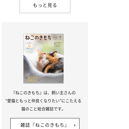
本名：ドミトリー・ドンスコイ）。ドンち
もっと見る
ゃんは、保護猫でした。ドンちゃんが見つ
かったのは、飼い主さんの姉の勤め先の敷
地内でした。ゴミ袋に入れられている
『ねこのきもち』は、飼い主さんの
“愛猫ともっと仲良くなりたい”にこたえる
猫のこと総合雑誌です。
雑誌『ねこのきもち』