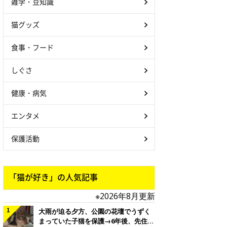
雑学・豆知識
猫グッズ
食事・フード
しぐさ
健康・病気
エンタメ
保護活動
「猫が好き」の人気記事
※2026年8月更新
大雨が迫る夕方、公園の花壇でうずく
まっていた子猫を保護→6年後、先住猫