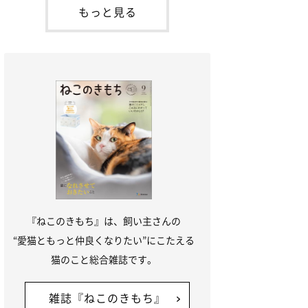
本名：ドミトリー・ドンスコイ）。ドンち
もっと見る
ゃんは、保護猫でした。ドンちゃんが見つ
かったのは、飼い主さんの姉の勤め先の敷
地内でした。ゴミ袋に入れられている
『ねこのきもち』は、飼い主さんの
“愛猫ともっと仲良くなりたい”にこたえる
猫のこと総合雑誌です。
雑誌『ねこのきもち』