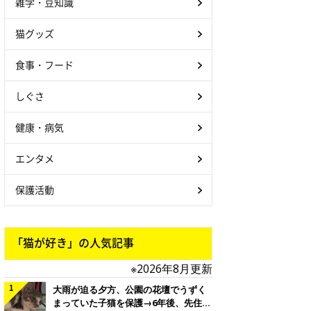
雑学・豆知識
猫グッズ
食事・フード
しぐさ
健康・病気
エンタメ
保護活動
「猫が好き」の人気記事
※2026年8月更新
大雨が迫る夕方、公園の花壇でうずく
まっていた子猫を保護→6年後、先住猫