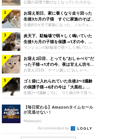
と“姉妹”のような関係に
公園の花壇で動けなくなっていた小さな子
猫。家族に迎えられてから6年、先住猫と
お迎え初日、家に着くなり走り回った
の間には深い絆が育まれていました。保護
当時のティダちゃん。
生後3カ月の子猫 すぐに家族のそばで
@muumuu62197189紹介するのは、
落ち着く姿に「迎えてよかった」
生後約3カ月で家族になった、ノルウェー
X（旧Twitter）ユーザー
ジャンフォレストキャットの子猫。お迎え
@muumuu62197189さんの愛猫・ティダ
炎天下、駐輪場で弱々しく鳴いていた
翌日には、すでに家でくつろぐ様子を見せ
ちゃん（取材時6才）の成長記録です。こ
ていました。お迎え翌日、ベッドでうとう
生後1カ月の子猫を保護→1才の今、筋
ちらは、生後3カ月ごろのティダちゃん。
とするむうちゃんお迎え翌日のむうちゃ
肉質でツンデレなコに成長
マンションの駐輪場で弱々しく鳴いてい
飼い主さんが出会ったのは、夜から大雨に
ん。@umimugi0304紹介するのは、
た、生後1カ月ほどの子猫。家族に迎えら
なると予報されていた日の夕方でした。花
Instagramユーザー@umimugi0304さんの
お迎え2日目、とっても“おしゃべり”だ
れてから1年、体も行動も大きく成長しま
壇で動けずにいた子猫保護したばかりのテ
愛猫・むうちゃん（撮影時、生後約3カ月
した。炎天下の駐輪場で鳴いていた小さな
った子猫→1才の今、夜は甘えん坊モー
ィダちゃん。@muumuu62197189飼い主
／ノルウェージャンフォレストキャッ
子猫保護当時のモモちゃん。@Kingponzu
ドになるコに成長！
お迎え2日目、ケージ越しに“おしゃべ
さんは、公園の
ト）。こちらは、お迎え翌日に撮影された
紹介するのは、X（旧Twitter）ユーザー
り”する姿を見せていた子猫。1才になった
一枚。ゴハンをお腹いっぱい食べたむうち
@Kingponzuさんの愛猫・モモちゃん（取
ゴミ袋に入れられていた生後2〜3週齢
今も見せる愛らしい姿にキュンとします。
ゃんは眠くなり、飼い主さん夫婦のベッド
材時1才）の成長記録です。こちらは、モ
お迎え2日目、ケージ越しに何かを伝える
の保護子猫→6才の今は「大黒柱」
でうとうとし始めたのだとか。飼い主さ
モちゃんが生後1カ月ごろに撮影された一
ももちゃん“おしゃべり”なももちゃん。
に！ 美しい黒猫に成長した姿にグッ
生後2〜3週齢ごろに、ゴミ袋の中で見つか
枚。飼い主さんの自宅マンションの駐輪場
@poocoonyan紹介するのは、Instagram
った小さな命。ミルクから育てられたその
とくる
で鳴いていたところを保護された当時の姿
ユーザー@poocoonyanさんの愛猫・もも
子猫は今、家族に欠かせない存在へと成長
【毎日変わる】Amazonタイムセール
です。子猫時代のモモちゃん。
ちゃん（取材時1才／マンチカン）です。
しました。ゴミ袋の中で見つかった、ミニ
が見逃せない！
@Kingponzuその日は気温が35℃を
こちらの動画は、ももちゃんが生後2カ月
モグラのような子猫よちよち歩きをしてい
を過ぎたころ、お迎え2日目に撮影された
たころの、生後2〜3週齢ごろのドンちゃ
PR(Amazon)
もの。新しい環境にゆっくり慣れてもらう
ん。@doddou_1今回紹介するのは、
Recommended by
ため、当時はケージの中で過ごしていまし
X（旧Twitter）ユーザー@doddou_1さん
た。鳴いてアピールするももち
の愛猫・ドンちゃん（取材時、推定6才／