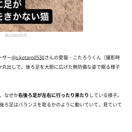
@s.kotaro0530
ーザー
@s.kotaro0530
さんの愛猫・こたろうくん（撮影時
か丸出しで、後ろ足を大胆に広げた無防備な姿で眠る様子
、なぜか
右後ろ足が左右に行ったり来たり
している様子。
後ろ足はバランスを取るかのように動いていて、見ていて