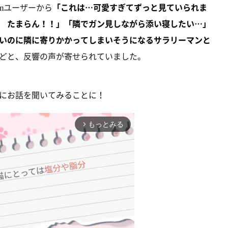
amユーザーから
「これは…可愛すぎてずっと見ていられま
 たまらん！！」「隣でガン見しながら添い寝したい…」
いのに隣に寄りかかってしまいそうになるサラリーマンと
どと、反響の声が寄せられていました。
にお話を聞いてみることに！
もっとみる
arrow_forward_ios