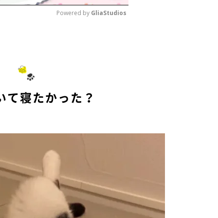
Powered by 
GliaStudios
M
u
t
e
いて寝たかった？