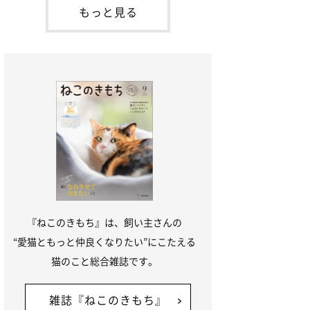
本名：ドミトリー・ドンスコイ）。ドンち
もっと見る
ゃんは、保護猫でした。ドンちゃんが見つ
かったのは、飼い主さんの姉の勤め先の敷
地内でした。ゴミ袋に入れられている
『ねこのきもち』は、飼い主さんの
“愛猫ともっと仲良くなりたい”にこたえる
猫のこと総合雑誌です。
雑誌『ねこのきもち』