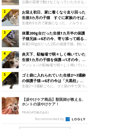
と“姉妹”のような関係に
公園の花壇で動けなくなっていた小さな子
猫。家族に迎えられてから6年、先住猫と
お迎え初日、家に着くなり走り回った
の間には深い絆が育まれていました。保護
当時のティダちゃん。
生後3カ月の子猫 すぐに家族のそばで
@muumuu62197189紹介するのは、
落ち着く姿に「迎えてよかった」
生後約3カ月で家族になった、ノルウェー
X（旧Twitter）ユーザー
ジャンフォレストキャットの子猫。お迎え
@muumuu62197189さんの愛猫・ティダ
体重200g台だった生後1カ月半の保護
翌日には、すでに家でくつろぐ様子を見せ
ちゃん（取材時6才）の成長記録です。こ
ていました。お迎え翌日、ベッドでうとう
子猫兄妹→6才の今、寄り添って眠る姿
ちらは、生後3カ月ごろのティダちゃん。
とするむうちゃんお迎え翌日のむうちゃ
にほっこり！
体重200g台だった2匹の保護子猫。飼い主
飼い主さんが出会ったのは、夜から大雨に
ん。@umimugi0304紹介するのは、
さんの家族になってから6年、ともに成長
なると予報されていた日の夕方でした。花
Instagramユーザー@umimugi0304さんの
炎天下、駐輪場で弱々しく鳴いていた
するなかで、2匹の関係にも少しずつ変化
壇で動けずにいた子猫保護したばかりのテ
愛猫・むうちゃん（撮影時、生後約3カ月
が見られました。家族になったばかりの小
生後1カ月の子猫を保護→1才の今、筋
ィダちゃん。@muumuu62197189飼い主
／ノルウェージャンフォレストキャッ
さな兄妹猫（写真上から）妹猫・てんちゃ
肉質でツンデレなコに成長
マンションの駐輪場で弱々しく鳴いてい
さんは、公園の
ト）。こちらは、お迎え翌日に撮影された
ん、兄猫・ラムくん。@ten_ramu紹介す
た、生後1カ月ほどの子猫。家族に迎えら
一枚。ゴハンをお腹いっぱい食べたむうち
るのは、X（旧Twitter）ユーザー
ゴミ袋に入れられていた生後2〜3週齢
れてから1年、体も行動も大きく成長しま
ゃんは眠くなり、飼い主さん夫婦のベッド
@ten_ramuさんの愛猫・ラムくんとてん
した。炎天下の駐輪場で鳴いていた小さな
の保護子猫→6才の今は「大黒柱」
でうとうとし始めたのだとか。飼い主さ
ちゃん（ともに取材時6才）の成長記録で
子猫保護当時のモモちゃん。@Kingponzu
に！ 美しい黒猫に成長した姿にグッ
生後2〜3週齢ごろに、ゴミ袋の中で見つか
す。この写真は、お迎えして間もない生後
紹介するのは、X（旧Twitter）ユーザー
った小さな命。ミルクから育てられたその
とくる
1カ月半ごろの2匹。当時、ラムくんは260
@Kingponzuさんの愛猫・モモちゃん（取
子猫は今、家族に欠かせない存在へと成長
【涙やけケア商品】獣医師が教える、
グラム、てんちゃんは209グラムと、どち
材時1才）の成長記録です。こちらは、モ
しました。ゴミ袋の中で見つかった、ミニ
ホントの涙やけケア！
らもとても小さな体でした。2匹
モちゃんが生後1カ月ごろに撮影された一
モグラのような子猫よちよち歩きをしてい
枚。飼い主さんの自宅マンションの駐輪場
たころの、生後2〜3週齢ごろのドンちゃ
PR(AIGATE株式会社)
で鳴いていたところを保護された当時の姿
ん。@doddou_1今回紹介するのは、
Recommended by
です。子猫時代のモモちゃん。
X（旧Twitter）ユーザー@doddou_1さん
@Kingponzuその日は気温が35℃を
の愛猫・ドンちゃん（取材時、推定6才／