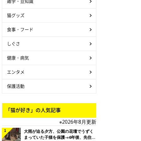
雑学・豆知識
猫グッズ
食事・フード
しぐさ
健康・病気
エンタメ
保護活動
「猫が好き」の人気記事
※2026年8月更新
大雨が迫る夕方、公園の花壇でうずく
まっていた子猫を保護→6年後、先住猫