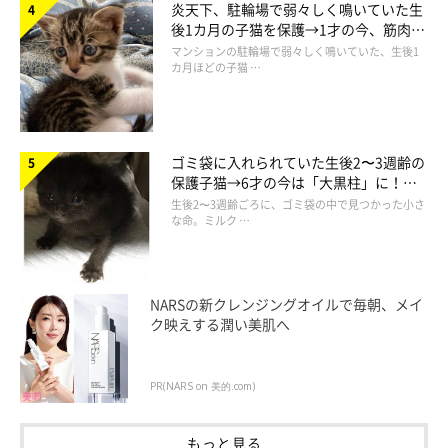
炎天下、駐輪場で弱々しく鳴いていた生
後1カ月の子猫を保護→1才の今、筋肉質
でツンデレなコに成長
マンションの駐輪場で弱々しく鳴いていた、生後1
カ月ほどの子猫 …
ゴミ袋に入れられていた生後2〜3週齢の
保護子猫→6才の今は「大黒柱」に！
美しい黒猫に成長した姿にグッとくる
生後2〜3週齢ごろに、ゴミ袋の中で見つかった小さ
な命。ミルク …
NARSの新クレンジングオイルで毎朝、メイ
ク映えする潤い美肌へ
PR(NARS on 美的.com)
もっと見る