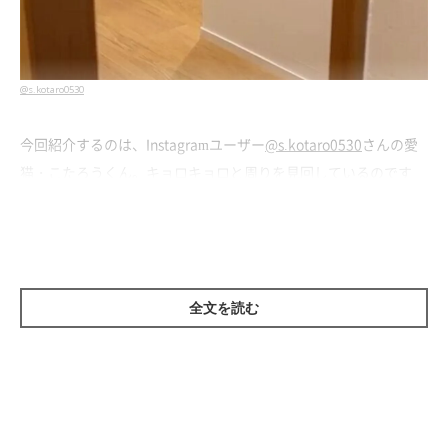
@s.kotaro0530
今回紹介するのは、Instagramユーザー
@s.kotaro0530
さんの愛
猫・こたろうくん。キョロキョロと周りを見回しているのです
が、どこか怒っている様子なのだそうです。一体どうしたのでし
ょうか？
全文を読む
「何してるの！」