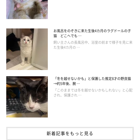
お風呂をのぞきに来た生後4カ月のラグドールの子
猫 どこへでも …
飼い主さんの長風呂中、浴室の前まで様子を見に来
この投稿をInstagramで見る
た生後4カ月の …
「冬を越せないかも」と保護した推定8才の野良猫
→約5年後、腕 …
「このままでは冬を越せないかもしれない」と心配
され、保護され …
こたとつーちゃん(@s.kotaro0530)がシェアした投稿
新着記事をもっと見る