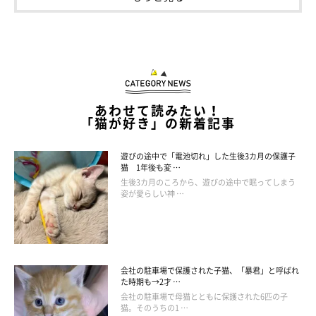
@s.kotaro0530
あわせて読みたい！
そして飼い主さん夫婦の足元までやってきて、じーっ。
「ふたり
「猫が好き」の新着記事
きりは許さないよ」
とでも言いたげな表情が可愛らしいですね！
遊びの途中で「電池切れ」した生後3カ月の保護子
猫 1年後も変 …
このあとこたろうくんは軽々とジャンプをし、飼い主さんの膝と
生後3カ月のころから、遊びの途中で眠ってしまう
いう特等席を確保することができたのでした。
姿が愛らしい神 …
会社の駐車場で保護された子猫、「暴君」と呼ばれ
た時期も→2才 …
会社の駐車場で母猫とともに保護された6匹の子
猫。そのうちの1 …