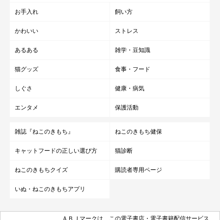
お手入れ
飼い方
かわいい
ストレス
あるある
雑学・豆知識
猫グッズ
食事・フード
しぐさ
健康・病気
エンタメ
保護活動
SNSでの反響について
雑誌『ねこのきもち』
ねこのきもち健保
キャットフードの正しい選び方
猫診断
ねこのきもちクイズ
購読者専用ページ
いぬ・ねこのきもちアプリ
ＡＢＪマークは、この電子書店・電子書籍配信サービス