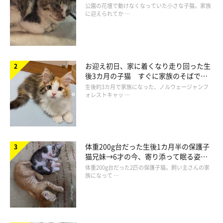
と“姉妹”のような関係に
公園の花壇で動けなくなっていた小さな子猫。家族
に迎えられてか …
お迎え初日、家に着くなり走り回った生
後3カ月の子猫 すぐに家族のそばで落
ち着く姿に「迎えてよかった」
生後約3カ月で家族になった、ノルウェージャンフ
ォレストキャッ …
体重200g台だった生後1カ月半の保護子
猫兄妹→6才の今、寄り添って眠る姿に
「ふたりきりは許さないよ」
ほっこり！
体重200g台だった2匹の保護子猫。飼い主さんの家
族になって …