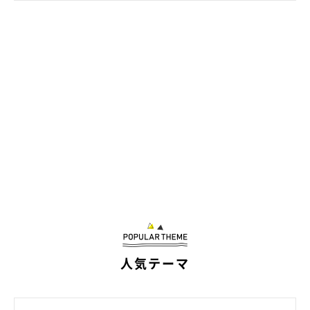
こたろうくんの可愛い行動に、Instagramユーザーさんからは
「こたろうくん可愛すぎます」「あああ新婚さんにねこ家族はこ
うなるよね」「うちも同じ感じでこうなるのを『まざりんこしに
きた』と言ってます」
など、共感の声が相次いでいます。
今回ねこのきもちWEB MAGAZINEでは、当時の出来事について飼
い主さんに詳しくお話を聞きました。
人気テーマ