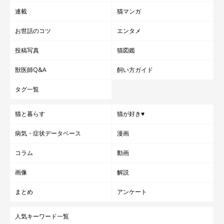
連載
猫マンガ
ヤキモチをやいてしまうこたろうくんの姿を見ると、飼い主さん
お世話のコツ
エンタメ
は思わずクスッとしてしまうといいます。
投稿写真
猫図鑑
飼い主さん：
獣医師Q&A
飼い方ガイド
「こた自身は本気で怒っているのでしょうが、その姿がどうして
タグ一覧
も可愛く思えてしまって笑いました。
猫と暮らす
猫が好き♥
こたが会話を遮るので、夫婦の会話が結論なく終わることも日常
病気・症状データベース
漫画
茶飯事になりました。それが許されるのも、こただからなんでし
ょうね」
コラム
動画
画像
解説
まとめ
アンケート
人気キーワード一覧