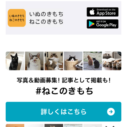
@s.kotaro0530
この日に限らず、自分がいないところで話されるのをすごく嫌が
るという、こたろうくん。飼い主さんと旦那さんがふたりで別室
で話していると、寝ていても遊んでいても、必ず文句を言いなが
らやってくるのだとか。
こうしたこたろうくんの行動について、飼い主さんは
「ヤキモチ
でしょうね」
と推測。こたろうくんも同じ部屋にいる状態で夫婦
で話す分には怒ることがないといい、こたろうくんは自分も飼い
主さんたちと同じ場所にいたいと思っているのかもしれません。