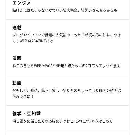
エンタメ
猫好きにはたまらないかわいい猫大集合。猫飼いさんあるあるも
連載
ブログやインスタで話題の人気猫のエッセイが読めるのはねこのき
もちWEB MAGAZINEだけ！
寝起きで飼い主さん夫婦がいないことに気づ
き…
漫画
ねこのきもちWEB MAGAZINE発！猫だらけの4コマ＆エッセイ漫画
動画
おもしろ、感動、驚き、癒し…猫たちのちょっとした瞬間の動画は
やみつきに！
雑学・豆知識
明日誰かに話したくなる猫にまつわる”あれこれ”ネタはこちら