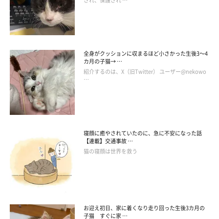
され、保護され …
全身がクッションに収まるほど小さかった生後3～4
カ月の子猫→ …
紹介するのは、X（旧Twitter） ユーザー@nekowo
…
座っているマーちゃん
寝顔に癒やされていたのに、急に不安になった話
@sannnennetarou
【連載】交通事故 …
猫の寝顔は世界を救う
「愛猫にはずっと健康でいてほしい」
と感じているという飼い主
さん。最後に、マーちゃんへの現在の思いをこのように話してく
れました。
お迎え初日、家に着くなり走り回った生後3カ月の
子猫 すぐに家 …