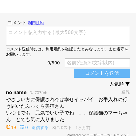
9才頃のマーちゃん
@sannnennetarou