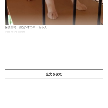
保護当時、推定5才のマーちゃん
@sannnennetarou
紹介するのは、X（旧Twitter）ユーザー
@sannnennetarou
さん
の愛猫で元野良猫のマーちゃん（取材時、推定10才／オス）。
こちらは、飼い主さんに保護されて間もない5才頃のマーちゃん
です。マーちゃんとの出会いについて、飼い主さんはこう話しま
全文を読む
す。
飼い主さん：
「窓ガラス越しに我が家の猫を睨みつけに来ていたのですが、あ
る日、片目をケガしていたのでゴハンで誘って保護しました。