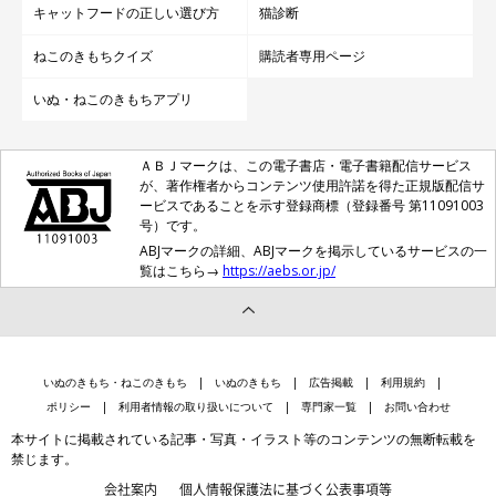
キャットフードの正しい選び方
猫診断
ねこのきもちクイズ
購読者専用ページ
いぬ・ねこのきもちアプリ
ＡＢＪマークは、この電子書店・電子書籍配信サービス
が、著作権者からコンテンツ使用許諾を得た正規版配信サ
ービスであることを示す登録商標（登録番号 第11091003
号）です。
ABJマークの詳細、ABJマークを掲示しているサービスの一
覧はこちら→
https://aebs.or.jp/
いぬのきもち・ねこのきもち
いぬのきもち
広告掲載
利用規約
ポリシー
利用者情報の取り扱いについて
専門家一覧
お問い合わせ
本サイトに掲載されている記事・写真・イラスト等のコンテンツの無断転載を
禁じます。
会社案内
個人情報保護法に基づく公表事項等