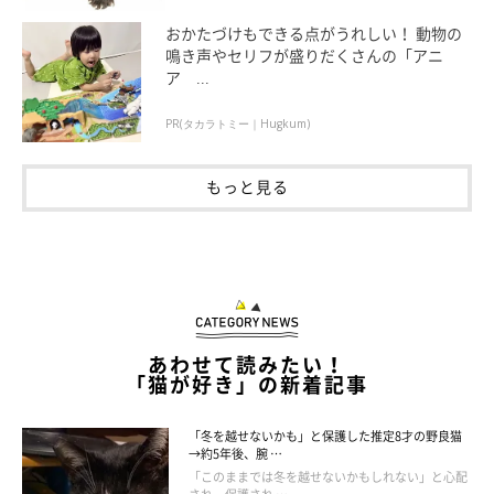
おかたづけもできる点がうれしい！ 動物の
鳴き声やセリフが盛りだくさんの「アニ
ア ...
PR(タカラトミー｜Hugkum)
もっと見る
飼い主さんに甘えているマーちゃん
@sannnennetarou
大きな声で鳴いたり飼い主さんの顔を舐めたりと「ちょっと困っ
た甘え方」をするというマーちゃんですが、そんなマーちゃんに
対して飼い主さんは
「保護当時を思うと安心してくれている、好
あわせて読みたい！
いてくれていると思えて嬉しいです」
と話します。
「猫が好き」の新着記事
「冬を越せないかも」と保護した推定8才の野良猫
→約5年後、腕 …
「このままでは冬を越せないかもしれない」と心配