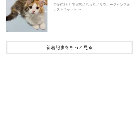
飼い主さん：
生後約3カ月で家族になったノルウェージャンフォ
「発症はしていませんが猫エイズキャリアなので、
1秒でも長く
レストキャット …
一緒の時間を過ごしたいと思っています
」
写真提供・取材協力／
@sannnennetarou
さん／X（旧Twitter）
取材・文／COCO
新着記事をもっと見る
※この記事は投稿者さまに取材し、了承の上制作したものです。
2026年5月時点の情報であり、現在と異なる場合があります。