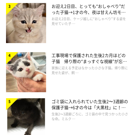
お迎え2日目、とっても“おしゃべり”だ
った子猫→1才の今、夜は甘えん坊モー
ドになるコに成長！
お迎え2日目、ケージ越しに“おしゃべり”する姿を
見せていた子 …
工事現場で保護された生後2カ月ほどの
子猫 帰り際の“まっすぐな視線”が忘れ
られず、家族の一員に
家族に迎える予定はなかった小さな子猫。帰り際に
見せた姿が、飼 …
マーちゃんへの現在の思い
ゴミ袋に入れられていた生後2〜3週齢の
保護子猫→6才の今は「大黒柱」に！
美しい黒猫に成長した姿にグッとくる
生後2〜3週齢ごろに、ゴミ袋の中で見つかった小さ
な命。ミルク …