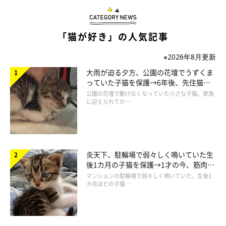
「猫が好き」の人気記事
※2026年8月更新
大雨が迫る夕方、公園の花壇でうずくま
っていた子猫を保護→6年後、先住猫
と“姉妹”のような関係に
公園の花壇で動けなくなっていた小さな子猫。家族
くつろいでいるマーちゃん
に迎えられてか …
@sannnennetarou
また、ゴハンへの執着が強く、あるだけ食べてしまうというマー
ちゃん。体重が増えたと飼い主さんはいいます。
炎天下、駐輪場で弱々しく鳴いていた生
後1カ月の子猫を保護→1才の今、筋肉質
でツンデレなコに成長
マンションの駐輪場で弱々しく鳴いていた、生後1
カ月ほどの子猫 …