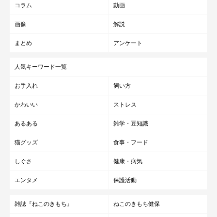
コラム
動画
画像
解説
まとめ
アンケート
人気キーワード一覧
お手入れ
飼い方
かわいい
ストレス
あるある
雑学・豆知識
猫グッズ
食事・フード
しぐさ
健康・病気
エンタメ
保護活動
雑誌『ねこのきもち』
ねこのきもち健保