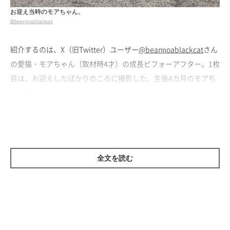
お迎え当時のモアちゃん。
@bearmoablackcat
紹介するのは、X（旧Twitter）ユーザー
@bearmoablackcat
さん
の愛猫・モアちゃん（取材時4才）の成長ビフォーアフター。1枚
目は、お迎えしたばかりのころに撮影した、生後4カ月のモアち
ゃんです。
飼い主さんによると、モアちゃんは教会裏で保護された野良猫だ
ったそう。
「警戒心が強く、とにかく軽くて痩せていて小さく
て、穴があったら落ちそうなくらいのサイズ感でした」
と、飼い
全文を読む
主さんは当時のモアちゃんについて話します。
そんなモアちゃんの現在の姿とは……。