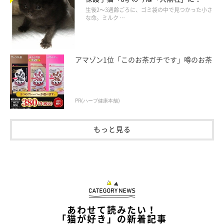
美しい黒猫に成長した姿にグッとくる
生後2〜3週齢ごろに、ゴミ袋の中で見つかった小さ
な命。ミルク …
アマゾン1位「このお茶ガチです」噂のお茶
PR(ハーブ健康本舗)
もっと見る
あわせて読みたい！
「猫が好き」の新着記事