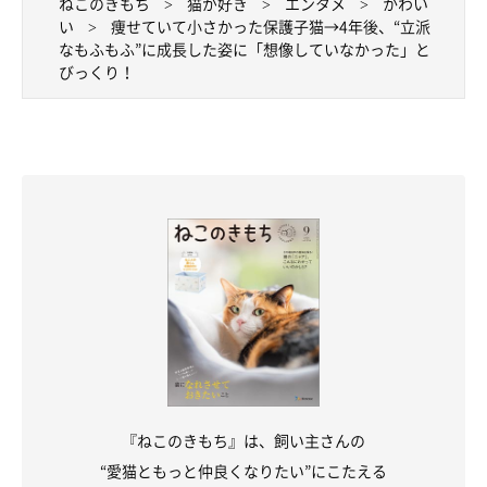
ねこのきもち
猫が好き
エンタメ
かわい
い
痩せていて小さかった保護子猫→4年後、“立派
なもふもふ”に成長した姿に「想像していなかった」と
びっくり！
「ナイトパトロール」をするモアちゃんとベアちゃん。
@bearmoablackcat
これからも家族みんなで楽しく暮らしていってほしいですね！
関連記事:
兄妹じゃないのに顔がそっくり！ しっぽは真
逆、ニャルソック中の元保護猫2匹に反響
バスルームの窓で夜な夜な「ニャルソック」をする2匹の猫・ベア
くんとモアちゃん。実の兄妹猫ではないのに顔が似ているという2
匹。仲良く外をチェックする姿が大きな話題になっていました。
写真提供・取材協力／
@bearmoablackcat
さん／X（旧Twitter）
取材・文／雨宮カイ
※この記事は投稿者さまに取材し、了承の上制作したものです。
『ねこのきもち』は、飼い主さんの
2025年7月時点の情報であり、現在と異なる場合があります。
“愛猫ともっと仲良くなりたい”にこたえる