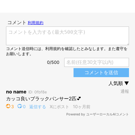
4才になったモアちゃん。もふもふなしっぽには、白髪も混ざっているのだ
そう。
@bearmoablackcat
2枚目は、4才になったモアちゃんです。体が大きくなって、黒色
の美しい毛並みが印象的ですね！
しっぽもかなりボリューミーになったようで、飼い主さんは
「毎
日入念なブラッシングが欠かせないほど、立派なもふもふに成長
しました」
と、嬉しいエピソードを話しています。