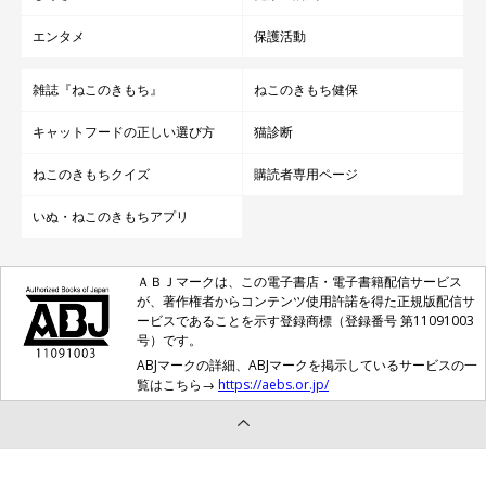
エンタメ
保護活動
雑誌『ねこのきもち』
ねこのきもち健保
キャットフードの正しい選び方
猫診断
ねこのきもちクイズ
購読者専用ページ
いぬ・ねこのきもちアプリ
ＡＢＪマークは、この電子書店・電子書籍配信サービス
が、著作権者からコンテンツ使用許諾を得た正規版配信サ
ービスであることを示す登録商標（登録番号 第11091003
号）です。
ABJマークの詳細、ABJマークを掲示しているサービスの一
覧はこちら→
https://aebs.or.jp/