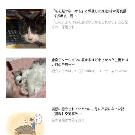
「冬を越せないかも」と保護した推定8才の野良猫
→約5年後、腕 …
「このままでは冬を越せないかもしれない」と心配
され、保護され …
「ブラッシングの途中で寝ちゃったモアさん」
@bearmoablackcat
そのことがわかる、こんなエピソードがあるそうです。
全身がクッションに収まるほど小さかった生後3～4
カ月の子猫→ …
紹介するのは、X（旧Twitter） ユーザー@nekowo
飼い主さん：
…
「ゴハンは、特定のブランドだったり好きなウエットフードだけ
食べます。目が合うとニャーと鳴くのですが、
『ゴハンが欲し
い』『遊んで』『好きだにゃ』『もっとブラッシングして』
な
ど、鳴き声で今何をしてほしいかわかるくらい自分の意見を伝え
寝顔に癒やされていたのに、急に不安になった話
【連載】交通事故 …
るのが上手です。
猫の寝顔は世界を救う
意外と気が強い一面もあり、一緒に住んでいるベアさんに負けず