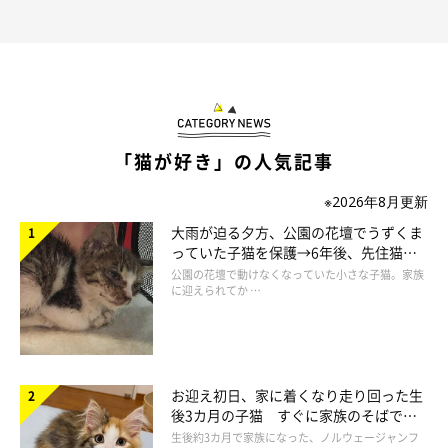
「猫が好き」の人気記事
※2026年8月更新
大雨が迫る夕方、公園の花壇でうずくま
っていた子猫を保護→6年後、先住猫
と“姉妹”のような関係に
モアちゃんは「甘え上手でお嬢様のような
公園の花壇で動けなくなっていた小さな子猫。家族
に迎えられてか …
コ」に成長
お迎え初日、家に着くなり走り回った生
後3カ月の子猫 すぐに家族のそばで落
ち着く姿に「迎えてよかった」
生後約3カ月で家族になった、ノルウェージャンフ