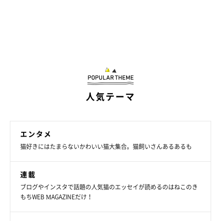
@bearmoablackcat
保護猫だったモアちゃんと家族になり、癒しあふれる毎日を過ご
している飼い主さん。モアちゃんへのあらためての思いを聞く
と、こう語っていました。
飼い主さん：
人気テーマ
「モアさんがすくすく育ってくれて嬉しい限りです。モアさんと
は言葉も気分も通じ合うことが多くて、
『猫というか人かな？』
と思っています（笑）
エンタメ
猫好きにはたまらないかわいい猫大集合。猫飼いさんあるあるも
また、ベアさんとは最初はケンカばかりしていましたが、今はな
連載
かなか
おもしろい関係性の“同居ニャン”
という感じになってい
ブログやインスタで話題の人気猫のエッセイが読めるのはねこのき
て、それも嬉しいです」
もちWEB MAGAZINEだけ！