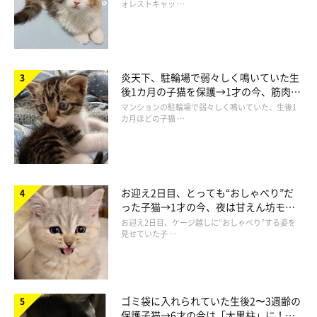
ォレストキャッ …
炎天下、駐輪場で弱々しく鳴いていた生
後1カ月の子猫を保護→1才の今、筋肉質
でツンデレなコに成長
マンションの駐輪場で弱々しく鳴いていた、生後1
カ月ほどの子猫 …
お迎え2日目、とっても“おしゃべり”だ
った子猫→1才の今、夜は甘えん坊モー
優雅にくつろぐモアちゃん。
ドになるコに成長！
お迎え2日目、ケージ越しに“おしゃべり”する姿を
@bearmoablackcat
見せていた子 …
飼い主さん家族のもとで、のびのびと暮らしているモアちゃん。
お迎え当時は警戒心が強かったけれど、今は
「甘え上手でお嬢様
ゴミ袋に入れられていた生後2〜3週齢の
のようなコ」
に成長したそう。
保護子猫→6才の今は「大黒柱」に！