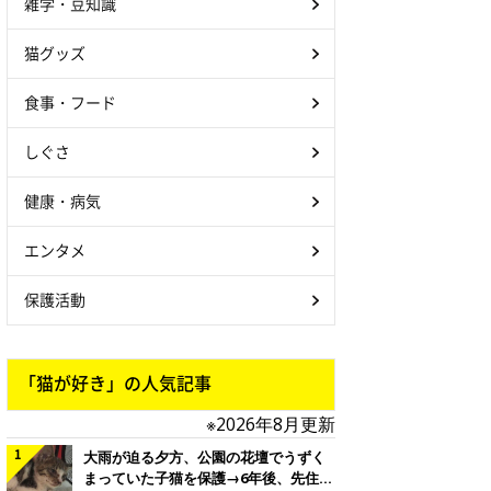
雑学・豆知識
猫グッズ
食事・フード
しぐさ
健康・病気
エンタメ
保護活動
「猫が好き」の人気記事
※2026年8月更新
大雨が迫る夕方、公園の花壇でうずく
まっていた子猫を保護→6年後、先住猫