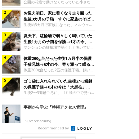
と“姉妹”のような関係に
公園の花壇で動けなくなっていた小さな子
猫。家族に迎えられてから6年、先住猫と
お迎え初日、家に着くなり走り回った
の間には深い絆が育まれていました。保護
当時のティダちゃん。
生後3カ月の子猫 すぐに家族のそばで
@muumuu62197189紹介するのは、
落ち着く姿に「迎えてよかった」
生後約3カ月で家族になった、ノルウェー
X（旧Twitter）ユーザー
ジャンフォレストキャットの子猫。お迎え
@muumuu62197189さんの愛猫・ティダ
炎天下、駐輪場で弱々しく鳴いていた
翌日には、すでに家でくつろぐ様子を見せ
ちゃん（取材時6才）の成長記録です。こ
ていました。お迎え翌日、ベッドでうとう
生後1カ月の子猫を保護→1才の今、筋
ちらは、生後3カ月ごろのティダちゃん。
とするむうちゃんお迎え翌日のむうちゃ
肉質でツンデレなコに成長
マンションの駐輪場で弱々しく鳴いてい
飼い主さんが出会ったのは、夜から大雨に
ん。@umimugi0304紹介するのは、
た、生後1カ月ほどの子猫。家族に迎えら
なると予報されていた日の夕方でした。花
Instagramユーザー@umimugi0304さんの
体重200g台だった生後1カ月半の保護
れてから1年、体も行動も大きく成長しま
壇で動けずにいた子猫保護したばかりのテ
愛猫・むうちゃん（撮影時、生後約3カ月
した。炎天下の駐輪場で鳴いていた小さな
子猫兄妹→6才の今、寄り添って眠る姿
ィダちゃん。@muumuu62197189飼い主
／ノルウェージャンフォレストキャッ
子猫保護当時のモモちゃん。@Kingponzu
にほっこり！
体重200g台だった2匹の保護子猫。飼い主
さんは、公園の
ト）。こちらは、お迎え翌日に撮影された
紹介するのは、X（旧Twitter）ユーザー
さんの家族になってから6年、ともに成長
一枚。ゴハンをお腹いっぱい食べたむうち
@Kingponzuさんの愛猫・モモちゃん（取
ゴミ袋に入れられていた生後2〜3週齢
するなかで、2匹の関係にも少しずつ変化
ゃんは眠くなり、飼い主さん夫婦のベッド
材時1才）の成長記録です。こちらは、モ
が見られました。家族になったばかりの小
の保護子猫→6才の今は「大黒柱」
でうとうとし始めたのだとか。飼い主さ
モちゃんが生後1カ月ごろに撮影された一
さな兄妹猫（写真上から）妹猫・てんちゃ
に！ 美しい黒猫に成長した姿にグッ
生後2〜3週齢ごろに、ゴミ袋の中で見つか
枚。飼い主さんの自宅マンションの駐輪場
ん、兄猫・ラムくん。@ten_ramu紹介す
った小さな命。ミルクから育てられたその
とくる
で鳴いていたところを保護された当時の姿
るのは、X（旧Twitter）ユーザー
子猫は今、家族に欠かせない存在へと成長
事例から学ぶ『特権アクセス管理』
です。子猫時代のモモちゃん。
@ten_ramuさんの愛猫・ラムくんとてん
しました。ゴミ袋の中で見つかった、ミニ
@Kingponzuその日は気温が35℃を
ちゃん（ともに取材時6才）の成長記録で
モグラのような子猫よちよち歩きをしてい
す。この写真は、お迎えして間もない生後
たころの、生後2〜3週齢ごろのドンちゃ
PR(KeeperSecurity)
1カ月半ごろの2匹。当時、ラムくんは260
ん。@doddou_1今回紹介するのは、
Recommended by
グラム、てんちゃんは209グラムと、どち
X（旧Twitter）ユーザー@doddou_1さん
らもとても小さな体でした。2匹
の愛猫・ドンちゃん（取材時、推定6才／