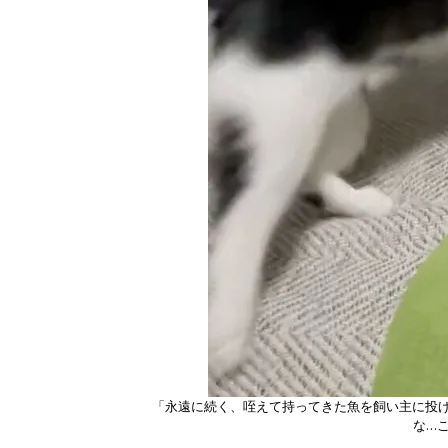
「永遠に続く、咥えて持ってきた魚を飼い主に投
な…