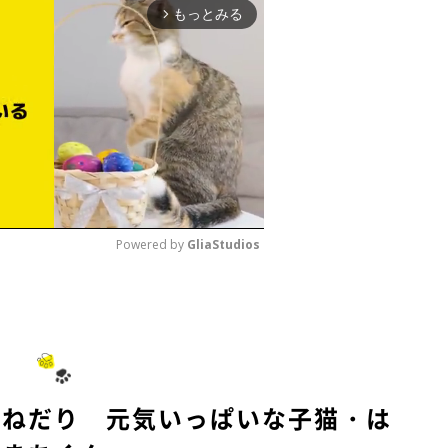
もっとみる
arrow_forward_ios
Powered by 
GliaStudios
M
u
t
e
おねだり 元気いっぱいな子猫・は