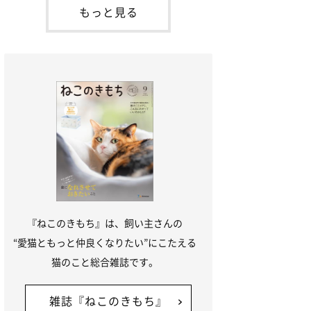
本名：ドミトリー・ドンスコイ）。ドンち
もっと見る
ゃんは、保護猫でした。ドンちゃんが見つ
かったのは、飼い主さんの姉の勤め先の敷
地内でした。ゴミ袋に入れられている
『ねこのきもち』は、飼い主さんの
“愛猫ともっと仲良くなりたい”にこたえる
猫のこと総合雑誌です。
雑誌『ねこのきもち』