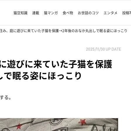
猫豆知識
連載
猫マンガ
食べ物
お世話のコツ
エンタメ
投稿
住み、庭に遊びに来ていた子猫を保護→2年後のおなか丸出しで眠る姿にほっこり
2025/11/30
UP DATE
に遊びに来ていた子猫を保護
しで眠る姿にほっこり
する。