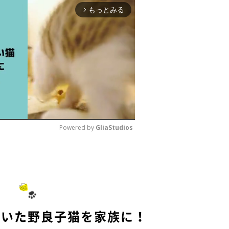
もっとみる
arrow_forward_ios
Powered by 
GliaStudios
M
u
t
e
ていた野良子猫を家族に！