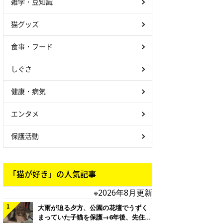
雑学・豆知識
猫グッズ
食事・フード
しぐさ
健康・病気
エンタメ
保護活動
「猫が好き」の人気記事
※2026年8月更新
大雨が迫る夕方、公園の花壇でうずく
まっていた子猫を保護→6年後、先住猫