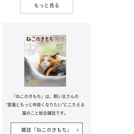
本名：ドミトリー・ドンスコイ）。ドンち
もっと見る
ゃんは、保護猫でした。ドンちゃんが見つ
かったのは、飼い主さんの姉の勤め先の敷
地内でした。ゴミ袋に入れられている
『ねこのきもち』は、飼い主さんの
“愛猫ともっと仲良くなりたい”にこたえる
猫のこと総合雑誌です。
雑誌『ねこのきもち』