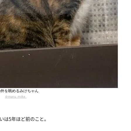
の外を眺めるみけちゃん
＠maru_mike_
いは5年ほど前のこと。