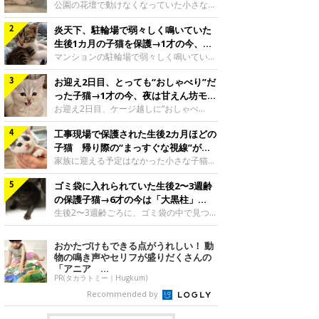
と“姉妹”のような関係に
公園の花壇で動けなくなっていた小さな子
猫。家族に迎えられてから6年、先住猫と
炎天下、駐輪場で弱々しく鳴いていた
の間には深い絆が育まれていました。保護
当時のティダちゃん。
生後1カ月の子猫を保護→1才の今、筋
@muumuu62197189紹介するのは、
肉質でツンデレなコに成長
マンションの駐輪場で弱々しく鳴いてい
X（旧Twitter）ユーザー
た、生後1カ月ほどの子猫。家族に迎えら
@muumuu62197189さんの愛猫・ティダ
お迎え2日目、とっても“おしゃべり”だ
れてから1年、体も行動も大きく成長しま
ちゃん（取材時6才）の成長記録です。こ
した。炎天下の駐輪場で鳴いていた小さな
った子猫→1才の今、夜は甘えん坊モー
ちらは、生後3カ月ごろのティダちゃん。
子猫保護当時のモモちゃん。@Kingponzu
ドになるコに成長！
お迎え2日目、ケージ越しに“おしゃべ
飼い主さんが出会ったのは、夜から大雨に
紹介するのは、X（旧Twitter）ユーザー
り”する姿を見せていた子猫。1才になった
なると予報されていた日の夕方でした。花
@Kingponzuさんの愛猫・モモちゃん（取
工事現場で保護された生後2カ月ほどの
今も見せる愛らしい姿にキュンとします。
壇で動けずにいた子猫保護したばかりのテ
材時1才）の成長記録です。こちらは、モ
お迎え2日目、ケージ越しに何かを伝える
子猫 帰り際の“まっすぐな視線”が忘
ィダちゃん。@muumuu62197189飼い主
モちゃんが生後1カ月ごろに撮影された一
ももちゃん“おしゃべり”なももちゃん。
れられず、家族の一員に
家族に迎える予定はなかった小さな子猫。
さんは、公園の
枚。飼い主さんの自宅マンションの駐輪場
@poocoonyan紹介するのは、Instagram
帰り際に見せた姿が、飼い主さんの心に残
で鳴いていたところを保護された当時の姿
ユーザー@poocoonyanさんの愛猫・もも
ゴミ袋に入れられていた生後2〜3週齢
りました。保護当時の夏目ちゃん。
です。子猫時代のモモちゃん。
ちゃん（取材時1才／マンチカン）です。
@shibainu_rintaro紹介するのは、
の保護子猫→6才の今は「大黒柱」
@Kingponzuその日は気温が35℃を
こちらの動画は、ももちゃんが生後2カ月
Instagramユーザー@shibainu_rintaroさ
に！ 美しい黒猫に成長した姿にグッ
生後2〜3週齢ごろに、ゴミ袋の中で見つか
を過ぎたころ、お迎え2日目に撮影された
んの愛猫・夏目（なつめ）ちゃん（取材時
った小さな命。ミルクから育てられたその
とくる
もの。新しい環境にゆっくり慣れてもらう
3才）。工事現場で親猫とはぐれたとみら
子猫は今、家族に欠かせない存在へと成長
おかたづけもできる点がうれしい！ 動
ため、当時はケージの中で過ごしていまし
れ、保護された当時は生後2カ月ほどだっ
しました。ゴミ袋の中で見つかった、ミニ
物の鳴き声やセリフが盛りだくさんの
た。鳴いてアピールするももち
たといいます。新しい飼い主を探すつもり
モグラのような子猫よちよち歩きをしてい
「アニア ...
が……保護されてケージに入っている夏目
たころの、生後2〜3週齢ごろのドンちゃ
PR(タカラトミー｜Hugkum)
ちゃん。@shibainu_rintaro夏目ちゃんを
ん。@doddou_1今回紹介するのは、
Recommended by
保護したのは、以前、飼い主さんの愛猫・
X（旧Twitter）ユーザー@doddou_1さん
ちくわく
の愛猫・ドンちゃん（取材時、推定6才／