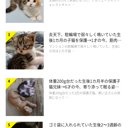
生後約3カ月で家族になった、ノルウェージャンフ
ォレストキャッ …
炎天下、駐輪場で弱々しく鳴いていた生
後1カ月の子猫を保護→1才の今、筋肉質
でツンデレなコに成長
マンションの駐輪場で弱々しく鳴いていた、生後1
カ月ほどの子猫 …
体重200g台だった生後1カ月半の保護子
猫兄妹→6才の今、寄り添って眠る姿に
ほっこり！
体重200g台だった2匹の保護子猫。飼い主さんの家
族になって …
ゴミ袋に入れられていた生後2〜3週齢の