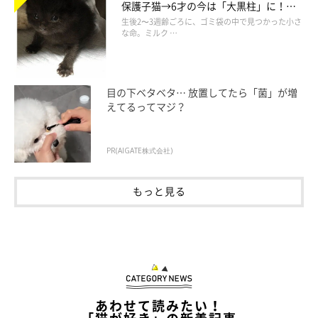
保護子猫→6才の今は「大黒柱」に！
美しい黒猫に成長した姿にグッとくる
生後2〜3週齢ごろに、ゴミ袋の中で見つかった小さ
な命。ミルク …
目の下ベタベタ… 放置してたら「菌」が増
えてるってマジ？
PR(AIGATE株式会社)
もっと見る
あわせて読みたい！