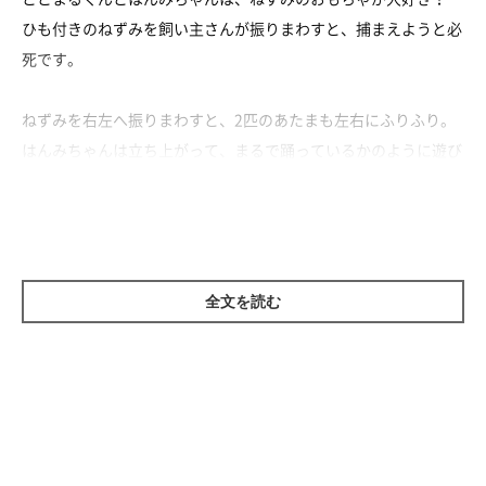
ひも付きのねずみを飼い主さんが振りまわすと、捕まえようと必
死です。
ねずみを右左へ振りまわすと、2匹のあたまも左右にふりふり。
はんみちゃんは立ち上がって、まるで踊っているかのように遊び
ます。
最終的に壊れてしまうほど、ねずみのおもちゃに夢中になった2
匹でした〜。
全文を読む