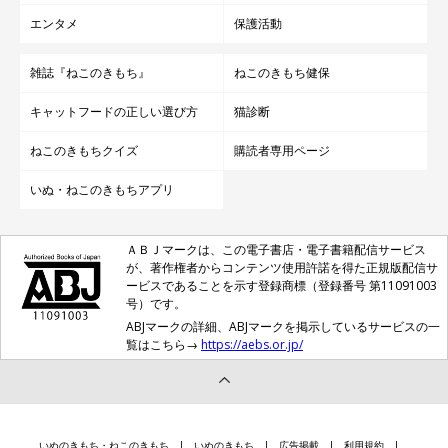
エンタメ
保護活動
雑誌『ねこのきもち』
ねこのきもち健保
キャットフードの正しい選び方
猫診断
ねこのきもちクイズ
購読者専用ページ
いぬ・ねこのきもちアプリ
ＡＢＪマークは、この電子書店・電子書籍配信サービス
が、著作権者からコンテンツ使用許諾を得た正規版配信サ
ービスであることを示す登録商標（登録番号 第11091003
号）です。
ABJマークの詳細、ABJマークを掲示しているサービスの一
覧はこちら→
https://aebs.or.jp/
いぬのきもち・ねこのきもち
いぬのきもち
広告掲載
利用規約