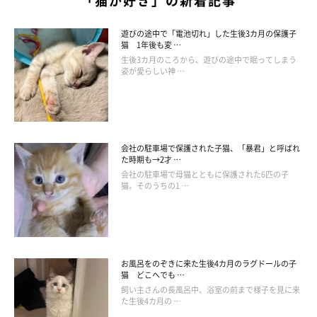
「猫が好き」の新着記事
遊びの途中で「電池切れ」した生後3カ月の保護子
猫 1年後も変 …
生後3カ月のころから、遊びの途中で眠ってしまう
姿が愛らしい神 …
会社の駐車場で保護された子猫、「暴君」と呼ばれ
た時期も→2才 …
会社の駐車場で母猫とともに保護された6匹の子
猫。そのうちの1 …
お風呂をのぞきに来た生後4カ月のラグドールの子
猫 どこへでも …
飼い主さんの長風呂中、浴室の前まで様子を見に来
た生後4カ月の …