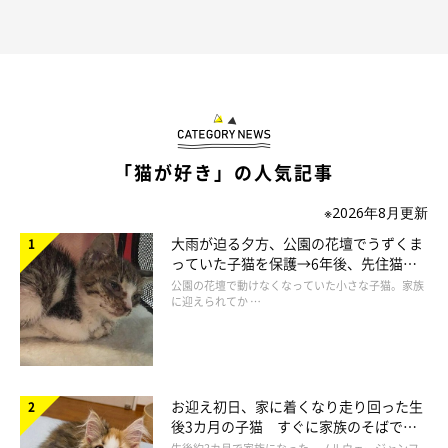
「猫が好き」の人気記事
※2026年8月更新
大雨が迫る夕方、公園の花壇でうずくま
っていた子猫を保護→6年後、先住猫
と“姉妹”のような関係に
公園の花壇で動けなくなっていた小さな子猫。家族
に迎えられてか …
お迎え初日、家に着くなり走り回った生
後3カ月の子猫 すぐに家族のそばで落
ち着く姿に「迎えてよかった」