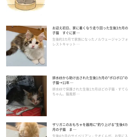
お迎え初日、家に着くなり走り回った生後3カ月の
子猫 すぐに家 …
生後約3カ月で家族になったノルウェージャンフォ
レストキャット …
排水枡から助け出された生後1カ月の“ボロボロ”の
子猫→11年 …
排水枡で保護された生後1カ月ほどの子猫・すてら
ちゃん。猫風邪 …
ザリガニのおもちゃを器用に“釣り上げる”生後4カ
月の子猫 ま …
生後4カ月のサイベリアン・テオくんが、お気に入