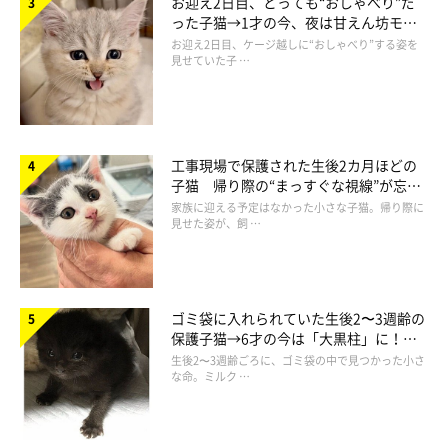
お迎え2日目、とっても“おしゃべり”だ
った子猫→1才の今、夜は甘えん坊モー
ドになるコに成長！
お迎え2日目、ケージ越しに“おしゃべり”する姿を
見せていた子 …
工事現場で保護された生後2カ月ほどの
子猫 帰り際の“まっすぐな視線”が忘れ
られず、家族の一員に
家族に迎える予定はなかった小さな子猫。帰り際に
見せた姿が、飼 …
ゴミ袋に入れられていた生後2〜3週齢の
保護子猫→6才の今は「大黒柱」に！
美しい黒猫に成長した姿にグッとくる
生後2〜3週齢ごろに、ゴミ袋の中で見つかった小さ
な命。ミルク …