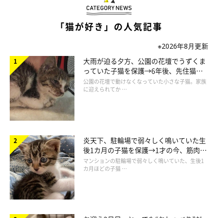
ホームページ
「猫が好き」の人気記事
※2026年8月更新
https://fadastyle.base.shop
大雨が迫る夕方、公園の花壇でうずくま
っていた子猫を保護→6年後、先住猫
と“姉妹”のような関係に
公園の花壇で動けなくなっていた小さな子猫。家族
に迎えられてか …
炎天下、駐輪場で弱々しく鳴いていた生
後1カ月の子猫を保護→1才の今、筋肉質
でツンデレなコに成長
マンションの駐輪場で弱々しく鳴いていた、生後1
カ月ほどの子猫 …