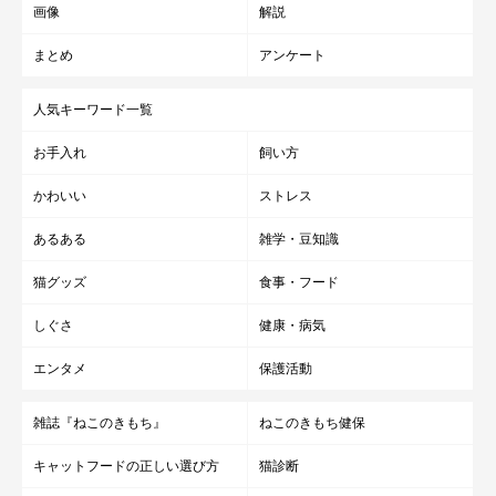
画像
解説
まとめ
アンケート
人気キーワード一覧
お手入れ
飼い方
かわいい
ストレス
あるある
雑学・豆知識
猫グッズ
食事・フード
しぐさ
健康・病気
エンタメ
保護活動
雑誌『ねこのきもち』
ねこのきもち健保
キャットフードの正しい選び方
猫診断