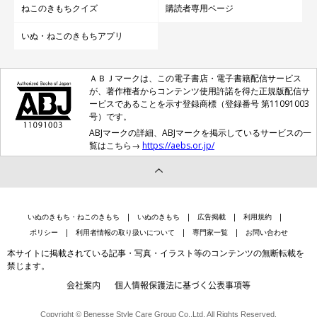
ねこのきもちクイズ
購読者専用ページ
いぬ・ねこのきもちアプリ
ＡＢＪマークは、この電子書店・電子書籍配信サービス
が、著作権者からコンテンツ使用許諾を得た正規版配信サ
ービスであることを示す登録商標（登録番号 第11091003
号）です。
ABJマークの詳細、ABJマークを掲示しているサービスの一
覧はこちら→
https://aebs.or.jp/
いぬのきもち・ねこのきもち
いぬのきもち
広告掲載
利用規約
ポリシー
利用者情報の取り扱いについて
専門家一覧
お問い合わせ
本サイトに掲載されている記事・写真・イラスト等のコンテンツの無断転載を
禁じます。
会社案内
個人情報保護法に基づく公表事項等
Copyright © Benesse Style Care Group Co.,Ltd. All Rights Reserved.