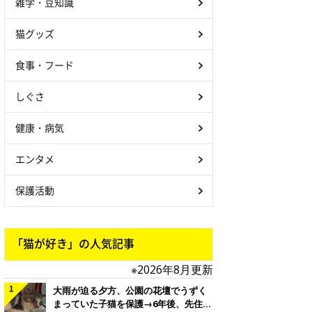
雑学・豆知識
猫グッズ
食事・フード
しぐさ
健康・病気
エンタメ
保護活動
「猫が好き」の人気記事
※2026年8月更新
大雨が迫る夕方、公園の花壇でうずく
まっていた子猫を保護→6年後、先住猫