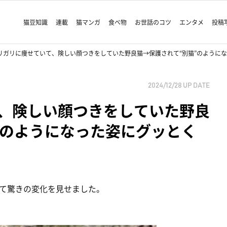
猫豆知識
連載
猫マンガ
食べ物
お世話のコツ
エンタメ
投稿
リガリに痩せていて、険しい顔つきをしていた野良猫→保護されて“別猫”のように
2024/12/28
UP DATE
、険しい顔つきをしていた野良
”のようになった姿にグッとく
て驚きの変化を見せました。