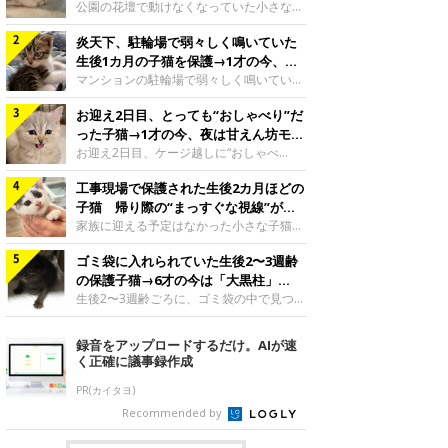
と“姉妹”のような関係に
公園の花壇で動けなくなっていた小さな子
猫。家族に迎えられてから6年、先住猫と
炎天下、駐輪場で弱々しく鳴いていた
の間には深い絆が育まれていました。保護
当時のティダちゃん。
生後1カ月の子猫を保護→1才の今、筋
@muumuu62197189紹介するのは、
肉質でツンデレなコに成長
マンションの駐輪場で弱々しく鳴いてい
X（旧Twitter）ユーザー
た、生後1カ月ほどの子猫。家族に迎えら
@muumuu62197189さんの愛猫・ティダ
お迎え2日目、とっても“おしゃべり”だ
れてから1年、体も行動も大きく成長しま
ちゃん（取材時6才）の成長記録です。こ
した。炎天下の駐輪場で鳴いていた小さな
った子猫→1才の今、夜は甘えん坊モー
ちらは、生後3カ月ごろのティダちゃん。
子猫保護当時のモモちゃん。@Kingponzu
ドになるコに成長！
お迎え2日目、ケージ越しに“おしゃべ
飼い主さんが出会ったのは、夜から大雨に
紹介するのは、X（旧Twitter）ユーザー
り”する姿を見せていた子猫。1才になった
なると予報されていた日の夕方でした。花
@Kingponzuさんの愛猫・モモちゃん（取
工事現場で保護された生後2カ月ほどの
今も見せる愛らしい姿にキュンとします。
壇で動けずにいた子猫保護したばかりのテ
材時1才）の成長記録です。こちらは、モ
お迎え2日目、ケージ越しに何かを伝える
子猫 帰り際の“まっすぐな視線”が忘
ィダちゃん。@muumuu62197189飼い主
モちゃんが生後1カ月ごろに撮影された一
ももちゃん“おしゃべり”なももちゃん。
れられず、家族の一員に
家族に迎える予定はなかった小さな子猫。
さんは、公園の
枚。飼い主さんの自宅マンションの駐輪場
@poocoonyan紹介するのは、Instagram
帰り際に見せた姿が、飼い主さんの心に残
で鳴いていたところを保護された当時の姿
ユーザー@poocoonyanさんの愛猫・もも
ゴミ袋に入れられていた生後2〜3週齢
りました。保護当時の夏目ちゃん。
です。子猫時代のモモちゃん。
ちゃん（取材時1才／マンチカン）です。
@shibainu_rintaro紹介するのは、
の保護子猫→6才の今は「大黒柱」
@Kingponzuその日は気温が35℃を
こちらの動画は、ももちゃんが生後2カ月
Instagramユーザー@shibainu_rintaroさ
に！ 美しい黒猫に成長した姿にグッ
生後2〜3週齢ごろに、ゴミ袋の中で見つか
を過ぎたころ、お迎え2日目に撮影された
んの愛猫・夏目（なつめ）ちゃん（取材時
った小さな命。ミルクから育てられたその
とくる
もの。新しい環境にゆっくり慣れてもらう
3才）。工事現場で親猫とはぐれたとみら
子猫は今、家族に欠かせない存在へと成長
録音をアップロードするだけ。AIが速
ため、当時はケージの中で過ごしていまし
れ、保護された当時は生後2カ月ほどだっ
しました。ゴミ袋の中で見つかった、ミニ
く正確に議事録作成
た。鳴いてアピールするももち
たといいます。新しい飼い主を探すつもり
モグラのような子猫よちよち歩きをしてい
が……保護されてケージに入っている夏目
たころの、生後2〜3週齢ごろのドンちゃ
PR(カイタヨ)
ちゃん。@shibainu_rintaro夏目ちゃんを
ん。@doddou_1今回紹介するのは、
Recommended by
保護したのは、以前、飼い主さんの愛猫・
X（旧Twitter）ユーザー@doddou_1さん
ちくわく
の愛猫・ドンちゃん（取材時、推定6才／