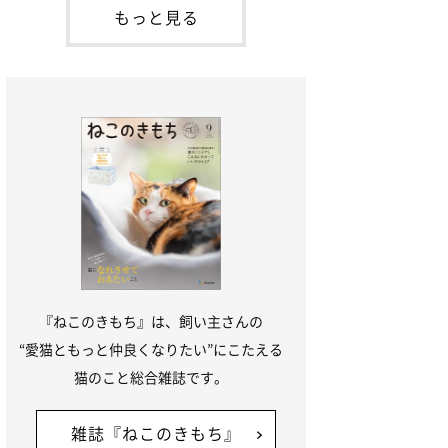
本名：ドミトリー・ドンスコイ）。ドンち
もっと見る
ゃんは、保護猫でした。ドンちゃんが見つ
かったのは、飼い主さんの姉の勤め先の敷
地内でした。ゴミ袋に入れられている
『ねこのきもち』は、飼い主さんの
“愛猫ともっと仲良くなりたい”にこたえる
猫のこと総合雑誌です。
雑誌『ねこのきもち』