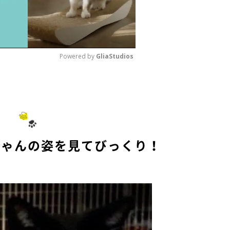
Powered by 
GliaStudios
M
u
t
e
ちゃんの姿を見てびっくり！