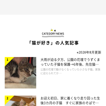
さんにお聞きしました。
飼い主さん：
「生後4カ月の頃はまだまだやんちゃな子猫で、ひざに座るなど
して甘えてくるようなところがありました。当時はこんなに長毛
になるとは思っていませんでしたね。
「猫が好き」の人気記事
3才になったみけさんはモフモフに成長して、とてもゴージャス
※2026年8月更新
になりました。家族では保護猫界のプリンセスだと言っています
大雨が迫る夕方、公園の花壇でうずくま
（笑）」
っていた子猫を保護→6年後、先住猫
と“姉妹”のような関係に
公園の花壇で動けなくなっていた小さな子猫。家族
に迎えられてか …
お迎え初日、家に着くなり走り回った生
後3カ月の子猫 すぐに家族のそばで落