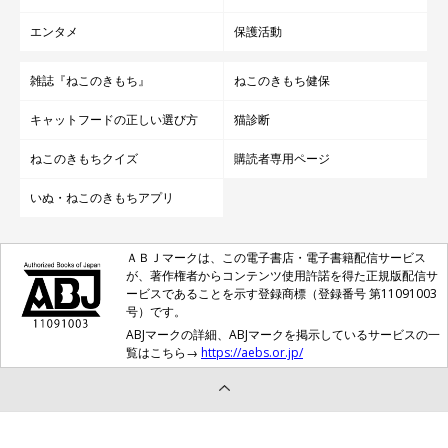
エンタメ
保護活動
雑誌『ねこのきもち』
ねこのきもち健保
キャットフードの正しい選び方
猫診断
ねこのきもちクイズ
購読者専用ページ
いぬ・ねこのきもちアプリ
ＡＢＪマークは、この電子書店・電子書籍配信サービス
が、著作権者からコンテンツ使用許諾を得た正規版配信サ
ービスであることを示す登録商標（登録番号 第11091003
号）です。
ABJマークの詳細、ABJマークを掲示しているサービスの一
覧はこちら→
https://aebs.or.jp/