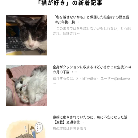
「猫が好き」の新着記事
「冬を越せないかも」と保護した推定8才の野良猫
→約5年後、腕 …
「このままでは冬を越せないかもしれない」と心配
され、保護され …
塩対応だけど飼い主さんのことが好きなみけ
さん
全身がクッションに収まるほど小さかった生後3～4
カ月の子猫→ …
紹介するのは、X（旧Twitter） ユーザー@nekowo
…
寝顔に癒やされていたのに、急に不安になった話
【連載】交通事故 …
猫の寝顔は世界を救う