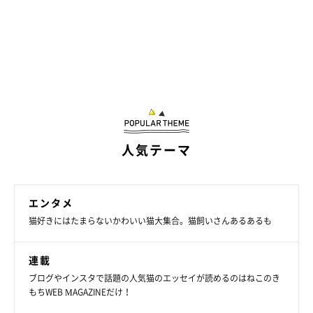
飼い主さん：
「
基本的に1匹でいるのが好きなタイプ
で、こちらからなでた
り、抱っこしたり、見たりすると『ンンッ』と小さく声を出して
逃げてしまいます。
そんなみけさんですが、夜は一緒に寝ます。飼い主が布団に入り
寝入るのを、少しだけ離れた場所からずっと見ているようです。
人気テーマ
そして、寝ているときにものすごい勢いで足にスリスリとしてく
るのですが、なぜか夫と息子限定なのです（笑）」
エンタメ
まるで“別猫”の変化を遂げたみけさん。どんなに容姿と性格が変
猫好きにはたまらないかわいい猫大集合。猫飼いさんあるあるも
化しても、飼い主さんと一緒にいたい気持ちは変わらないのでし
ょう。
連載
ブログやインスタで話題の人気猫のエッセイが読めるのはねこのき
もちWEB MAGAZINEだけ！
関連記事: