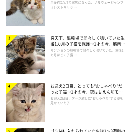
ち着く姿に「迎えてよかった」
生後約3カ月で家族になった、ノルウェージャンフ
ォレストキャッ …
炎天下、駐輪場で弱々しく鳴いていた生
後1カ月の子猫を保護→1才の今、筋肉質
でツンデレなコに成長
マンションの駐輪場で弱々しく鳴いていた、生後1
カ月ほどの子猫 …
お迎え2日目、とっても“おしゃべり”だ
った子猫→1才の今、夜は甘えん坊モー
ドになるコに成長！
お迎え2日目、ケージ越しに“おしゃべり”する姿を
見せていた子 …
避妊手術後、エリザベスウエアを着るみけさん
@KMS3610
ゴミ袋に入れられていた生後2〜3週齢の