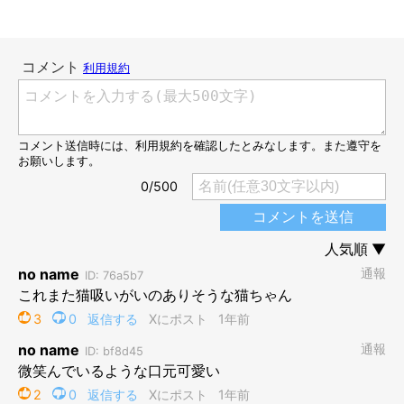
3才になった現在のみけさん。小さい頃よりもモフモフに！
@KMS3610
3才になったみけさんは、シルエットがまるで“別猫”。立派な猫
に成長しようです。
当時と現在でこんなに違う？ みけさんの印象