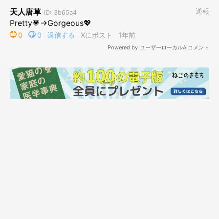
まだ幼い頃の写真。テレビの上にのるみけさん
@KMS3610
生後4カ月頃のみけさんと3才になったみけさんの印象を、飼い主