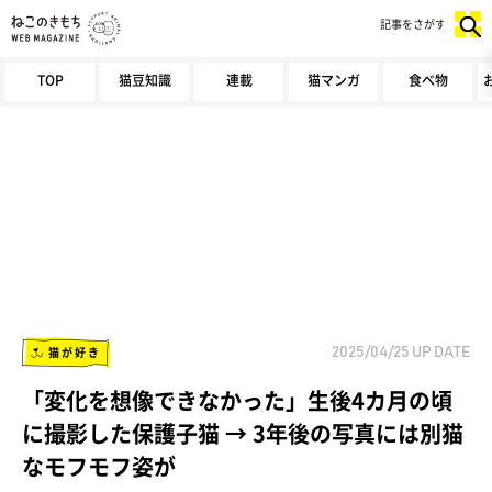
記事をさがす
TOP
猫豆知識
連載
猫マンガ
食べ物
猫が好き
2025/04/25
UP DATE
「変化を想像できなかった」生後4カ月の頃
に撮影した保護子猫 → 3年後の写真には別猫
なモフモフ姿が