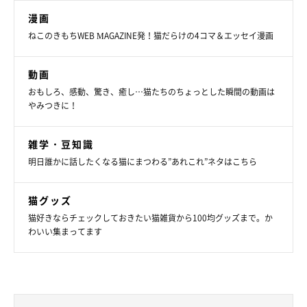
近所に現れた猫の親子を保護 家族になった母
猫はずっと外にいたと思えないくらい甘えん坊
漫画
に
＠KMS3610さんの愛猫・くろさんは元保護。ある日突然、4匹の子
ねこのきもちWEB MAGAZINE発！猫だらけの4コマ＆エッセイ漫画
猫を連れて現れました。ずっと外で暮らしていたはずなのに、すっ
かり甘えん坊になったくろさん。迎え入れから現在までを飼い主さ
んと振り返ります。
写真提供・取材協力／
@KMS3610
さん／X（旧Twitter）
動画
取材・文／小崎華
おもしろ、感動、驚き、癒し…猫たちのちょっとした瞬間の動画は
やみつきに！
※この記事は投稿者さまに取材し、了承の上制作したものです。
2025年4月時点の情報であり、現在と異なる場合があります。
雑学・豆知識
明日誰かに話したくなる猫にまつわる”あれこれ”ネタはこちら
猫グッズ
猫好きならチェックしておきたい猫雑貨から100均グッズまで。か
わいい集まってます