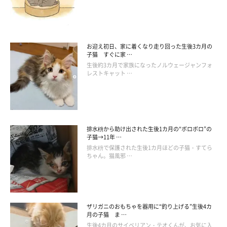
お迎え初日、家に着くなり走り回った生後3カ月の
子猫 すぐに家 …
生後約3カ月で家族になったノルウェージャンフォ
レストキャット …
排水枡から助け出された生後1カ月の“ボロボロ”の
子猫→11年 …
排水枡で保護された生後1カ月ほどの子猫・すてら
ちゃん。猫風邪 …
ザリガニのおもちゃを器用に“釣り上げる”生後4カ
月の子猫 ま …
生後4カ月のサイベリアン・テオくんが、お気に入