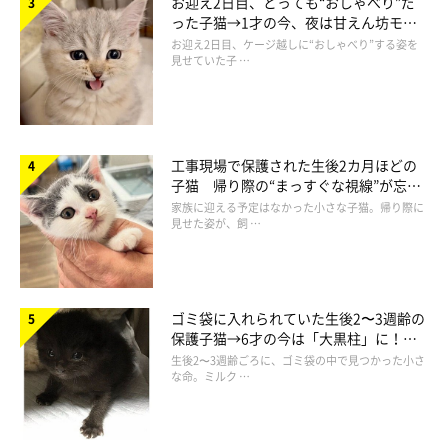
お迎え2日目、とっても“おしゃべり”だ
った子猫→1才の今、夜は甘えん坊モー
ドになるコに成長！
お迎え2日目、ケージ越しに“おしゃべり”する姿を
見せていた子 …
工事現場で保護された生後2カ月ほどの
子猫 帰り際の“まっすぐな視線”が忘れ
られず、家族の一員に
家族に迎える予定はなかった小さな子猫。帰り際に
見せた姿が、飼 …
ゴミ袋に入れられていた生後2〜3週齢の
保護子猫→6才の今は「大黒柱」に！
美しい黒猫に成長した姿にグッとくる
生後2〜3週齢ごろに、ゴミ袋の中で見つかった小さ
な命。ミルク …