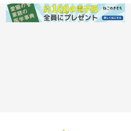
https://www.takahashi-kocha.net/
X（旧Twitter）アカウント
https://twitter.com/takahashikocha