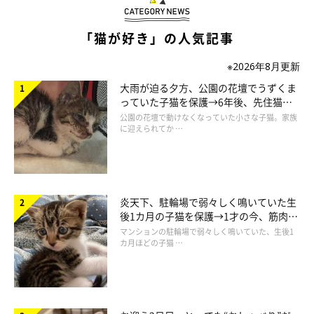
「猫が好き」の人気記事
※2026年8月更新
大雨が迫る夕方、公園の花壇でうずくま
っていた子猫を保護→6年後、先住猫
と“姉妹”のような関係に
公園の花壇で動けなくなっていた小さな子猫。家族
に迎えられてか …
炎天下、駐輪場で弱々しく鳴いていた生
後1カ月の子猫を保護→1才の今、筋肉質
でツンデレなコに成長
マンションの駐輪場で弱々しく鳴いていた、生後1
カ月ほどの子猫 …