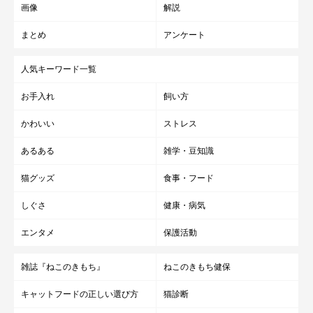
画像
解説
まとめ
アンケート
人気キーワード一覧
お手入れ
飼い方
かわいい
ストレス
あるある
雑学・豆知識
猫グッズ
食事・フード
しぐさ
健康・病気
エンタメ
保護活動
雑誌『ねこのきもち』
ねこのきもち健保
キャットフードの正しい選び方
猫診断