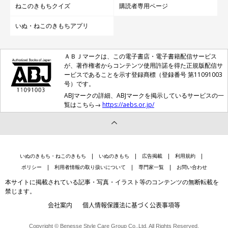
ねこのきもちクイズ
購読者専用ページ
いぬ・ねこのきもちアプリ
ＡＢＪマークは、この電子書店・電子書籍配信サービス
が、著作権者からコンテンツ使用許諾を得た正規版配信サ
ービスであることを示す登録商標（登録番号 第11091003
号）です。
ABJマークの詳細、ABJマークを掲示しているサービスの一
覧はこちら→
https://aebs.or.jp/
いぬのきもち・ねこのきもち
いぬのきもち
広告掲載
利用規約
ポリシー
利用者情報の取り扱いについて
専門家一覧
お問い合わせ
本サイトに掲載されている記事・写真・イラスト等のコンテンツの無断転載を
禁じます。
会社案内
個人情報保護法に基づく公表事項等
Copyright © Benesse Style Care Group Co.,Ltd. All Rights Reserved.