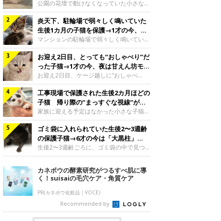
と“姉妹”のような関係に
公園の花壇で動けなくなっていた小さな子
猫。家族に迎えられてから6年、先住猫と
炎天下、駐輪場で弱々しく鳴いていた
の間には深い絆が育まれていました。保護
当時のティダちゃん。
生後1カ月の子猫を保護→1才の今、筋
@muumuu62197189紹介するのは、
肉質でツンデレなコに成長
マンションの駐輪場で弱々しく鳴いてい
X（旧Twitter）ユーザー
た、生後1カ月ほどの子猫。家族に迎えら
@muumuu62197189さんの愛猫・ティダ
お迎え2日目、とっても“おしゃべり”だ
れてから1年、体も行動も大きく成長しま
ちゃん（取材時6才）の成長記録です。こ
した。炎天下の駐輪場で鳴いていた小さな
った子猫→1才の今、夜は甘えん坊モー
ちらは、生後3カ月ごろのティダちゃん。
子猫保護当時のモモちゃん。@Kingponzu
ドになるコに成長！
お迎え2日目、ケージ越しに“おしゃべ
飼い主さんが出会ったのは、夜から大雨に
紹介するのは、X（旧Twitter）ユーザー
り”する姿を見せていた子猫。1才になった
なると予報されていた日の夕方でした。花
@Kingponzuさんの愛猫・モモちゃん（取
工事現場で保護された生後2カ月ほどの
今も見せる愛らしい姿にキュンとします。
壇で動けずにいた子猫保護したばかりのテ
材時1才）の成長記録です。こちらは、モ
お迎え2日目、ケージ越しに何かを伝える
子猫 帰り際の“まっすぐな視線”が忘
ィダちゃん。@muumuu62197189飼い主
モちゃんが生後1カ月ごろに撮影された一
ももちゃん“おしゃべり”なももちゃん。
れられず、家族の一員に
家族に迎える予定はなかった小さな子猫。
さんは、公園の
枚。飼い主さんの自宅マンションの駐輪場
@poocoonyan紹介するのは、Instagram
帰り際に見せた姿が、飼い主さんの心に残
で鳴いていたところを保護された当時の姿
ユーザー@poocoonyanさんの愛猫・もも
ゴミ袋に入れられていた生後2〜3週齢
りました。保護当時の夏目ちゃん。
です。子猫時代のモモちゃん。
ちゃん（取材時1才／マンチカン）です。
@shibainu_rintaro紹介するのは、
の保護子猫→6才の今は「大黒柱」
@Kingponzuその日は気温が35℃を
こちらの動画は、ももちゃんが生後2カ月
Instagramユーザー@shibainu_rintaroさ
に！ 美しい黒猫に成長した姿にグッ
生後2〜3週齢ごろに、ゴミ袋の中で見つか
を過ぎたころ、お迎え2日目に撮影された
んの愛猫・夏目（なつめ）ちゃん（取材時
った小さな命。ミルクから育てられたその
とくる
もの。新しい環境にゆっくり慣れてもらう
3才）。工事現場で親猫とはぐれたとみら
子猫は今、家族に欠かせない存在へと成長
カネボウの酵素研究がつるすべ肌に導
ため、当時はケージの中で過ごしていまし
れ、保護された当時は生後2カ月ほどだっ
しました。ゴミ袋の中で見つかった、ミニ
く！suisaiの毛穴ケア・角質ケア
た。鳴いてアピールするももち
たといいます。新しい飼い主を探すつもり
モグラのような子猫よちよち歩きをしてい
が……保護されてケージに入っている夏目
たころの、生後2〜3週齢ごろのドンちゃ
PR(カネボウ化粧品｜VOCE)
ちゃん。@shibainu_rintaro夏目ちゃんを
ん。@doddou_1今回紹介するのは、
Recommended by
保護したのは、以前、飼い主さんの愛猫・
X（旧Twitter）ユーザー@doddou_1さん
ちくわく
の愛猫・ドンちゃん（取材時、推定6才／