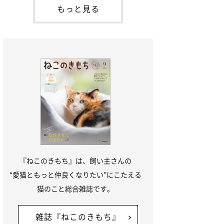
本名：ドミトリー・ドンスコイ）。ドンち
もっと見る
ゃんは、保護猫でした。ドンちゃんが見つ
かったのは、飼い主さんの姉の勤め先の敷
地内でした。ゴミ袋に入れられている
『ねこのきもち』は、飼い主さんの
“愛猫ともっと仲良くなりたい”にこたえる
猫のこと総合雑誌です。
雑誌『ねこのきもち』