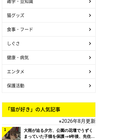
雑学・豆知識
猫グッズ
食事・フード
しぐさ
健康・病気
エンタメ
保護活動
「猫が好き」の人気記事
※2026年8月更新
大雨が迫る夕方、公園の花壇でうずく
まっていた子猫を保護→6年後、先住猫