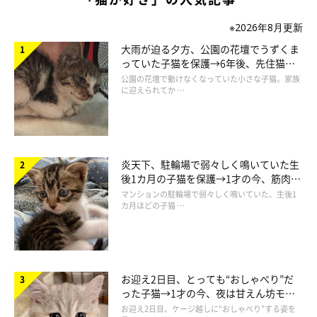
※2026年8月更新
大雨が迫る夕方、公園の花壇でうずくま
っていた子猫を保護→6年後、先住猫
と“姉妹”のような関係に
公園の花壇で動けなくなっていた小さな子猫。家族
に迎えられてか …
炎天下、駐輪場で弱々しく鳴いていた生
後1カ月の子猫を保護→1才の今、筋肉質
でツンデレなコに成長
マンションの駐輪場で弱々しく鳴いていた、生後1
カ月ほどの子猫 …
お迎え2日目、とっても“おしゃべり”だ
った子猫→1才の今、夜は甘えん坊モー
ドになるコに成長！
お迎え2日目、ケージ越しに“おしゃべり”する姿を