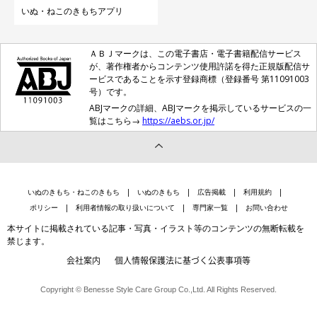
いぬ・ねこのきもちアプリ
ＡＢＪマークは、この電子書店・電子書籍配信サービス
が、著作権者からコンテンツ使用許諾を得た正規版配信サ
ービスであることを示す登録商標（登録番号 第11091003
号）です。
ABJマークの詳細、ABJマークを掲示しているサービスの一
覧はこちら→
https://aebs.or.jp/
いぬのきもち・ねこのきもち
いぬのきもち
広告掲載
利用規約
ポリシー
利用者情報の取り扱いについて
専門家一覧
お問い合わせ
本サイトに掲載されている記事・写真・イラスト等のコンテンツの無断転載を
禁じます。
会社案内
個人情報保護法に基づく公表事項等
Copyright © Benesse Style Care Group Co.,Ltd. All Rights Reserved.