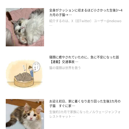
全身がクッションに収まるほど小さかった生後3～4
カ月の子猫→ …
紹介するのは、X（旧Twitter） ユーザー@nekowo
…
寝顔に癒やされていたのに、急に不安になった話
【連載】交通事故 …
猫の寝顔は世界を救う
お迎え初日、家に着くなり走り回った生後3カ月の
子猫 すぐに家 …
生後約3カ月で家族になったノルウェージャンフォ
レストキャット …