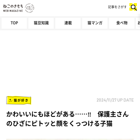
記事をさがす
TOP
猫豆知識
連載
猫マンガ
食べ物
猫が好き
2024/11/27
UP DATE
かわいいにもほどがある……‼ 保護主さん
のひざにピトッと顔をくっつける子猫