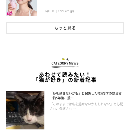
PR(DHC｜CanCam.jp)
もっと見る
あわせて読みたい！
「猫が好き」の新着記事
「冬を越せないかも」と保護した推定8才の野良猫
→約5年後、腕 …
「このままでは冬を越せないかもしれない」と心配
され、保護され …