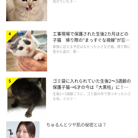
見せていた子 …
工事現場で保護された生後2カ月ほどの
子猫 帰り際の“まっすぐな視線”が忘れ
られず、家族の一員に
家族に迎える予定はなかった小さな子猫。帰り際に
見せた姿が、飼 …
ゴミ袋に入れられていた生後2〜3週齢の
保護子猫→6才の今は「大黒柱」に！
美しい黒猫に成長した姿にグッとくる
生後2〜3週齢ごろに、ゴミ袋の中で見つかった小さ
な命。ミルク …
ちゅるんとツヤ肌の秘密とは？