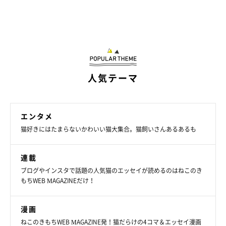
乗せようとすると逃げるツンデレぶりだそうで、抱っこも嫌いな
タイプなのだとか。
「雷や大雨のときには膝の上に来ますが、お
さまると離れていきます（笑）」
とのことです。
そんな六太くんですが、
「本当はシャイで優しいコ」
なのだそ
う。普段は絶対に添い寝はしないといいますが、飼い主さんが体
人気テーマ
調不良で寝ているとそっと添い寝してくれる優しい一面がありま
す。
エンタメ
猫好きにはたまらないかわいい猫大集合。猫飼いさんあるあるも
連載
ブログやインスタで話題の人気猫のエッセイが読めるのはねこのき
もちWEB MAGAZINEだけ！
漫画
ねこのきもちWEB MAGAZINE発！猫だらけの4コマ＆エッセイ漫画