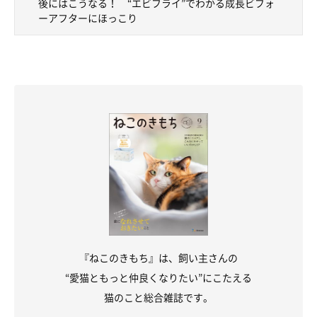
後にはこうなる！ “エビフライ”でわかる成長ビフォ
ーアフターにほっこり
見つめる六太くん
@kuroneko69ta
小さな子猫のころに六太くんを家族に迎えて、これまで大切に育
ててきた飼い主さん。六太くんについて、こんな思いを話してい
ます。
飼い主さん；
「一緒に生活し始めて、すぐに大切な存在になりました。仕事な
どで辛いことや嫌なことがあっても、ろくたさんがお出迎えして
『ねこのきもち』は、飼い主さんの
くれたり鼻チューしてくれたりして、私を癒してくれます。ろく
“愛猫ともっと仲良くなりたい”にこたえる
たさんには感謝しています。これからも元気で長生きしてほしい
猫のこと総合雑誌です。
です」