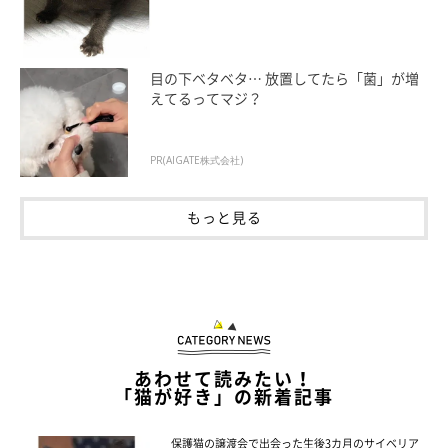
目の下ベタベタ… 放置してたら「菌」が増
えてるってマジ？
PR(AIGATE株式会社)
もっと見る
あわせて読みたい！
六太くんはどんなコ？
「猫が好き」の新着記事
保護猫の譲渡会で出会った生後3カ月のサイベリア