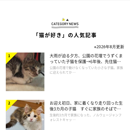
保護猫だった六太くんとの出会い
「猫が好き」の人気記事
※2026年8月更新
大雨が迫る夕方、公園の花壇でうずくま
っていた子猫を保護→6年後、先住猫
と“姉妹”のような関係に
公園の花壇で動けなくなっていた小さな子猫。家族
に迎えられてか …
お迎え初日、家に着くなり走り回った生
後3カ月の子猫 すぐに家族のそばで落
ち着く姿に「迎えてよかった」
生後約3カ月で家族になった、ノルウェージャンフ
ォレストキャッ …