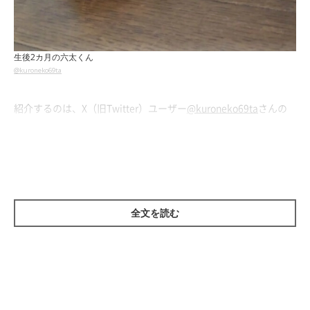
生後2カ月の六太くん
@kuroneko69ta
紹介するのは、X（旧Twitter）ユーザー
@kuroneko69ta
さんの
愛猫・六太くん（取材時／4才6カ月）。飼い主さんがXに
「#こ
れがこうなる選手権」
のハッシュタグをつけて投稿した写真に
は、六太くんの成長記録がおさめられていました。
まず1枚目に写るのが、エビフライのぬいぐるみを抱きかかえる
全文を読む
生後2カ月の六太くん。
子猫らしいあどけない姿がキュートで
す。
小さかった六太くんも、今ではおとなの猫に。どのような成長ぶ
りを見せているのでしょうか。