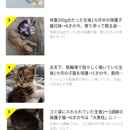
体重200g台だった生後1カ月半の保護子
猫兄妹→6才の今、寄り添って眠る姿に
ほっこり！
体重200g台だった2匹の保護子猫。飼い主さんの家
気持ちよさそうに眠る子猫時代の六太くん
族になって …
@kuroneko69ta
飼い主さんによると、六太くんは保護猫だったそう。飼い主さん
の知人宅のガレージで野良猫が出産したものの、母猫が帰ってこ
炎天下、駐輪場で弱々しく鳴いていた生
後1カ月の子猫を保護→1才の今、筋肉質
なかったのだとか。5匹の子猫が保護され、そのうちの1匹が六太
でツンデレなコに成長
マンションの駐輪場で弱々しく鳴いていた、生後1
くんだったといいます。
カ月ほどの子猫 …
飼い主さんが引き取ったときは、
生後推定1カ月半
だった六太く
ん。当時、六太くんがエビフライのぬいぐるみでよく遊んでいた
ゴミ袋に入れられていた生後2〜3週齢の
理由について、飼い主さんは
「きょうだい猫と離れてひとりにな
保護子猫→6才の今は「大黒柱」に！
り、寂しかったのかもしれません」
と振り返ります。
美しい黒猫に成長した姿にグッとくる
生後2〜3週齢ごろに、ゴミ袋の中で見つかった小さ
な命。ミルク …