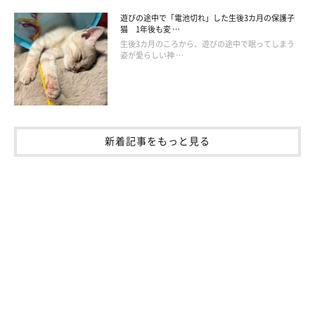
遊びの途中で「電池切れ」した生後3カ月の保護子
猫 1年後も変 …
生後3カ月のころから、遊びの途中で眠ってしまう
姿が愛らしい神 …
新着記事をもっと見る
4月15日に4才になりました！ 「生まれてきてくれて、うちの子になって
くれて本当にありがとう」と飼い主さん。
@kuroneko69ta
六太くんの性格について、
「臆病でツンツンデレデレな俺様で
す」
と話す飼い主さん。
自分から飼い主さんの膝に乗ってくるけれど、飼い主さんが膝に