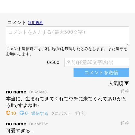
3才6カ月の六太くん。ぬいぐるみで比較すると成長ぶりがわかります！
@kuroneko69ta
2枚目の写真は、3才6カ月のころに撮影した六太くんの姿。成猫
になると、体がこんなにも大きくなりました。子猫のころは六太
くんの体の半分ほどのサイズだったエビフライのぬいぐるみも、
すっかりミニサイズに見えますね。
六太くんの成長ぶりについて、飼い主さんは
「子猫のころはお腹
が弱かったのですが、丈夫に育ってくれてとてもうれしいです」
と話します。
このエビフライのぬいぐるみは、六太くんを家族に迎える前に飼
い主さんが作ったもので、六太くんが家にやってきたころはよく
抱きついていたそう。