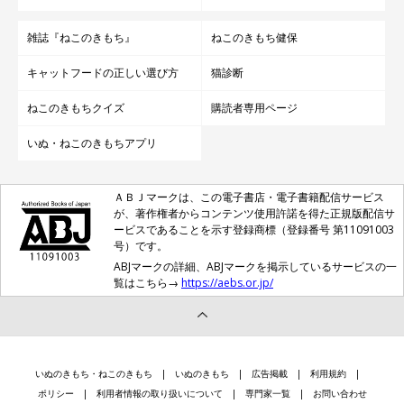
雑誌『ねこのきもち』
ねこのきもち健保
キャットフードの正しい選び方
猫診断
ねこのきもちクイズ
購読者専用ページ
いぬ・ねこのきもちアプリ
ＡＢＪマークは、この電子書店・電子書籍配信サービス
が、著作権者からコンテンツ使用許諾を得た正規版配信サ
ービスであることを示す登録商標（登録番号 第11091003
号）です。
ABJマークの詳細、ABJマークを掲示しているサービスの一
覧はこちら→
https://aebs.or.jp/
いぬのきもち・ねこのきもち
いぬのきもち
広告掲載
利用規約
ポリシー
利用者情報の取り扱いについて
専門家一覧
お問い合わせ