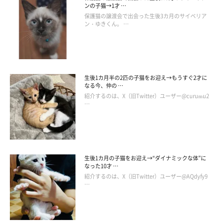
ンの子猫→1才 …
保護猫の譲渡会で出会った生後3カ月のサイベリア
ン・ゆきくん。 …
生後1カ月半の2匹の子猫をお迎え→もうすぐ2才に
なる今、仲の …
紹介するのは、X（旧Twitter）ユーザー@curumu2
…
生後1カ月の子猫をお迎え→“ダイナミックな体”に
なった10才 …
紹介するのは、X（旧Twitter）ユーザー@AQdyfy9
…