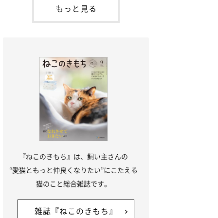
本名：ドミトリー・ドンスコイ）。ドンち
もっと見る
ゃんは、保護猫でした。ドンちゃんが見つ
かったのは、飼い主さんの姉の勤め先の敷
地内でした。ゴミ袋に入れられている
『ねこのきもち』は、飼い主さんの
“愛猫ともっと仲良くなりたい”にこたえる
猫のこと総合雑誌です。
雑誌『ねこのきもち』