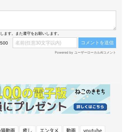
の猫動画
癒し
エンタメ
動画
youtube