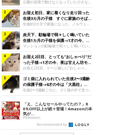
と“姉妹”のような関係に
公園の花壇で動けなくなっていた小さな子
猫。家族に迎えられてから6年、先住猫と
お迎え初日、家に着くなり走り回った
の間には深い絆が育まれていました。保護
当時のティダちゃん。
生後3カ月の子猫 すぐに家族のそばで
@muumuu62197189紹介するのは、
落ち着く姿に「迎えてよかった」
生後約3カ月で家族になった、ノルウェー
X（旧Twitter）ユーザー
ジャンフォレストキャットの子猫。お迎え
@muumuu62197189さんの愛猫・ティダ
炎天下、駐輪場で弱々しく鳴いていた
翌日には、すでに家でくつろぐ様子を見せ
ちゃん（取材時6才）の成長記録です。こ
ていました。お迎え翌日、ベッドでうとう
生後1カ月の子猫を保護→1才の今、筋
ちらは、生後3カ月ごろのティダちゃん。
とするむうちゃんお迎え翌日のむうちゃ
肉質でツンデレなコに成長
マンションの駐輪場で弱々しく鳴いてい
飼い主さんが出会ったのは、夜から大雨に
ん。@umimugi0304紹介するのは、
た、生後1カ月ほどの子猫。家族に迎えら
なると予報されていた日の夕方でした。花
Instagramユーザー@umimugi0304さんの
お迎え2日目、とっても“おしゃべり”だ
れてから1年、体も行動も大きく成長しま
壇で動けずにいた子猫保護したばかりのテ
愛猫・むうちゃん（撮影時、生後約3カ月
した。炎天下の駐輪場で鳴いていた小さな
った子猫→1才の今、夜は甘えん坊モー
ィダちゃん。@muumuu62197189飼い主
／ノルウェージャンフォレストキャッ
子猫保護当時のモモちゃん。@Kingponzu
ドになるコに成長！
お迎え2日目、ケージ越しに“おしゃべ
さんは、公園の
ト）。こちらは、お迎え翌日に撮影された
紹介するのは、X（旧Twitter）ユーザー
り”する姿を見せていた子猫。1才になった
一枚。ゴハンをお腹いっぱい食べたむうち
@Kingponzuさんの愛猫・モモちゃん（取
ゴミ袋に入れられていた生後2〜3週齢
今も見せる愛らしい姿にキュンとします。
ゃんは眠くなり、飼い主さん夫婦のベッド
材時1才）の成長記録です。こちらは、モ
お迎え2日目、ケージ越しに何かを伝える
の保護子猫→6才の今は「大黒柱」
でうとうとし始めたのだとか。飼い主さ
モちゃんが生後1カ月ごろに撮影された一
ももちゃん“おしゃべり”なももちゃん。
に！ 美しい黒猫に成長した姿にグッ
生後2〜3週齢ごろに、ゴミ袋の中で見つか
枚。飼い主さんの自宅マンションの駐輪場
@poocoonyan紹介するのは、Instagram
った小さな命。ミルクから育てられたその
とくる
で鳴いていたところを保護された当時の姿
ユーザー@poocoonyanさんの愛猫・もも
子猫は今、家族に欠かせない存在へと成長
「え、こんなセールやってたの？」8
です。子猫時代のモモちゃん。
ちゃん（取材時1才／マンチカン）です。
しました。ゴミ袋の中で見つかった、ミニ
0％OFF以上が続々登場！Amazonの本
@Kingponzuその日は気温が35℃を
こちらの動画は、ももちゃんが生後2カ月
モグラのような子猫よちよち歩きをしてい
気が...
を過ぎたころ、お迎え2日目に撮影された
たころの、生後2〜3週齢ごろのドンちゃ
PR(Amazon)
もの。新しい環境にゆっくり慣れてもらう
ん。@doddou_1今回紹介するのは、
Recommended by
ため、当時はケージの中で過ごしていまし
X（旧Twitter）ユーザー@doddou_1さん
た。鳴いてアピールするももち
の愛猫・ドンちゃん（取材時、推定6才／