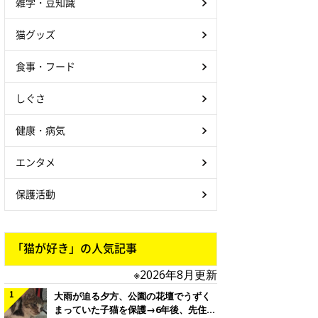
雑学・豆知識
猫グッズ
食事・フード
しぐさ
健康・病気
エンタメ
保護活動
「猫が好き」の人気記事
※2026年8月更新
大雨が迫る夕方、公園の花壇でうずく
まっていた子猫を保護→6年後、先住猫