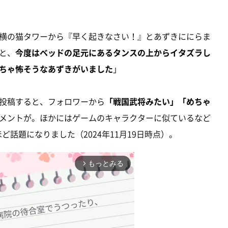
横の猫タワーから『早く起きなさい！』とあずきににらま
と、
今度はベッドの足元にあるタンスの上からイタズラし
ちゃ怖そうなあずきがいました
」
投稿すると、フォロワーから
「戦国武将みたい」「めちゃ
メントが。ほかにはゲームのキャラクターに似ているなど
ど話題になりました（2024年11月19日時点）。
もっとみる
arrow_forward_ios