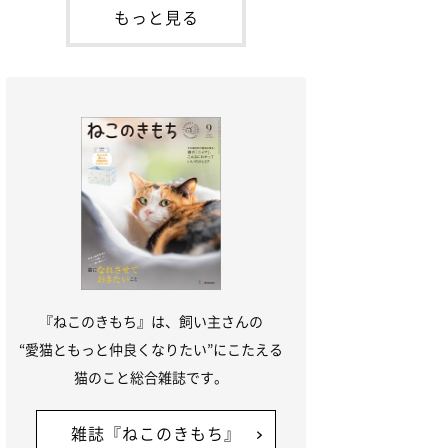
本名：ドミトリー・ドンスコイ）。ドンち
もっと見る
ゃんは、保護猫でした。ドンちゃんが見つ
かったのは、飼い主さんの姉の勤め先の敷
地内でした。ゴミ袋に入れられている
『ねこのきもち』は、飼い主さんの
“愛猫ともっと仲良くなりたい”にこたえる
猫のこと総合雑誌です。
雑誌『ねこのきもち』