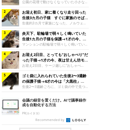
と“姉妹”のような関係に
公園の花壇で動けなくなっていた小さな子
猫。家族に迎えられてから6年、先住猫と
お迎え初日、家に着くなり走り回った
の間には深い絆が育まれていました。保護
当時のティダちゃん。
生後3カ月の子猫 すぐに家族のそばで
@muumuu62197189紹介するのは、
落ち着く姿に「迎えてよかった」
生後約3カ月で家族になった、ノルウェー
X（旧Twitter）ユーザー
ジャンフォレストキャットの子猫。お迎え
@muumuu62197189さんの愛猫・ティダ
炎天下、駐輪場で弱々しく鳴いていた
翌日には、すでに家でくつろぐ様子を見せ
ちゃん（取材時6才）の成長記録です。こ
ていました。お迎え翌日、ベッドでうとう
生後1カ月の子猫を保護→1才の今、筋
ちらは、生後3カ月ごろのティダちゃん。
とするむうちゃんお迎え翌日のむうちゃ
肉質でツンデレなコに成長
マンションの駐輪場で弱々しく鳴いてい
飼い主さんが出会ったのは、夜から大雨に
ん。@umimugi0304紹介するのは、
た、生後1カ月ほどの子猫。家族に迎えら
なると予報されていた日の夕方でした。花
Instagramユーザー@umimugi0304さんの
お迎え2日目、とっても“おしゃべり”だ
れてから1年、体も行動も大きく成長しま
壇で動けずにいた子猫保護したばかりのテ
愛猫・むうちゃん（撮影時、生後約3カ月
した。炎天下の駐輪場で鳴いていた小さな
った子猫→1才の今、夜は甘えん坊モー
ィダちゃん。@muumuu62197189飼い主
／ノルウェージャンフォレストキャッ
子猫保護当時のモモちゃん。@Kingponzu
ドになるコに成長！
お迎え2日目、ケージ越しに“おしゃべ
さんは、公園の
ト）。こちらは、お迎え翌日に撮影された
紹介するのは、X（旧Twitter）ユーザー
り”する姿を見せていた子猫。1才になった
一枚。ゴハンをお腹いっぱい食べたむうち
@Kingponzuさんの愛猫・モモちゃん（取
ゴミ袋に入れられていた生後2〜3週齢
今も見せる愛らしい姿にキュンとします。
ゃんは眠くなり、飼い主さん夫婦のベッド
材時1才）の成長記録です。こちらは、モ
お迎え2日目、ケージ越しに何かを伝える
の保護子猫→6才の今は「大黒柱」
でうとうとし始めたのだとか。飼い主さ
モちゃんが生後1カ月ごろに撮影された一
ももちゃん“おしゃべり”なももちゃん。
に！ 美しい黒猫に成長した姿にグッ
生後2〜3週齢ごろに、ゴミ袋の中で見つか
枚。飼い主さんの自宅マンションの駐輪場
@poocoonyan紹介するのは、Instagram
った小さな命。ミルクから育てられたその
とくる
で鳴いていたところを保護された当時の姿
ユーザー@poocoonyanさんの愛猫・もも
子猫は今、家族に欠かせない存在へと成長
会議の録音を置くだけ。AIで議事録作
です。子猫時代のモモちゃん。
ちゃん（取材時1才／マンチカン）です。
しました。ゴミ袋の中で見つかった、ミニ
成を自動化する方法
@Kingponzuその日は気温が35℃を
こちらの動画は、ももちゃんが生後2カ月
モグラのような子猫よちよち歩きをしてい
を過ぎたころ、お迎え2日目に撮影された
たころの、生後2〜3週齢ごろのドンちゃ
PR(カイタヨ)
もの。新しい環境にゆっくり慣れてもらう
ん。@doddou_1今回紹介するのは、
Recommended by
ため、当時はケージの中で過ごしていまし
X（旧Twitter）ユーザー@doddou_1さん
た。鳴いてアピールするももち
の愛猫・ドンちゃん（取材時、推定6才／