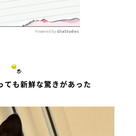
Powered by 
GliaStudios
M
u
t
e
っても新鮮な驚きがあった