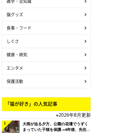
雑学・豆知識
猫グッズ
食事・フード
しぐさ
健康・病気
エンタメ
保護活動
「猫が好き」の人気記事
※2026年8月更新
大雨が迫る夕方、公園の花壇でうずく
まっていた子猫を保護→6年後、先住猫