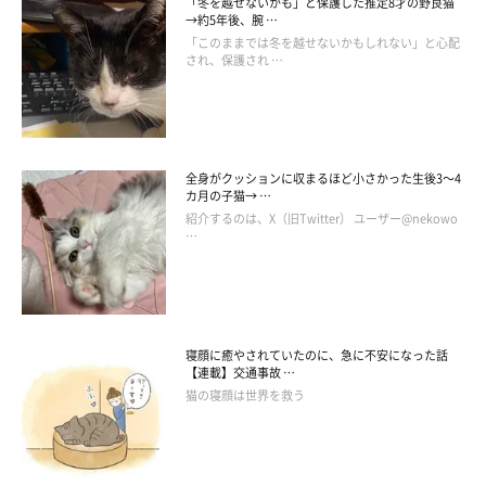
一番手っ取り早くできたから。とてもわかりやすく、単純な理由
「冬を越せないかも」と保護した推定8才の野良猫
→約5年後、腕 …
です」
「このままでは冬を越せないかもしれない」と心配
され、保護され …
注目を集めた黒猫の刺繍以外にも、@tanenecoshopさんの作品
には、数多く、黒猫が登場します。Xのプロフィールアイコン
も、黒猫のシルエットをデザインしたもの。@tanenecoshopさ
全身がクッションに収まるほど小さかった生後3～4
んが、黒猫をモチーフに選ぶようになったのには、4年前、闘病
カ月の子猫→ …
の末、虹の橋を渡った
愛猫「ローズ」ちゃん
が影響しているそう
紹介するのは、X（旧Twitter） ユーザー@nekowo
…
です。
@tanenecoshopさん：
「現在、使用している“黒猫ロゴ”は、ローズのシルエットを採用
寝顔に癒やされていたのに、急に不安になった話
しています。以前は、ローズをイメージして描いたイラストをロ
【連載】交通事故 …
ゴにしていましたが、ローズが亡くなった年に現在のものに変え
猫の寝顔は世界を救う
ました。実際のローズは、ブラックスモークのような毛色をした
猫です。黒猫をモチーフに選んだのは、私が単色の生き物をモチ