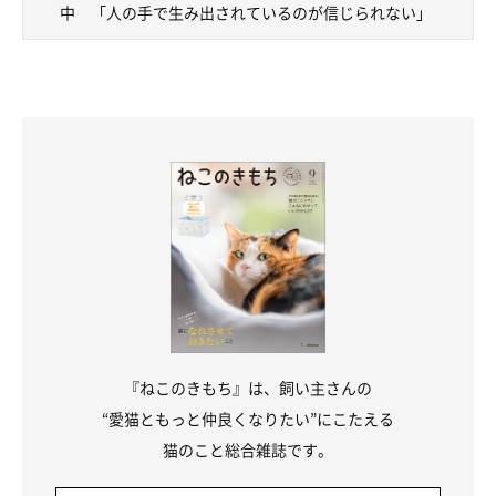
中 「人の手で生み出されているのが信じられない」
@tanenecoshopさんが手掛ける刺繍作品は、
すべて1点もの。
そ
のときのコンディションによって、1ヶ月に製作できる作品数は
変わるそうです。
@tanenecoshopさん：
「現在は、たくさんのお客様に喜んでいただきたいという思いか
ら、時間を要する図案を手がけているため、
月に4〜5点
ほど製作
するのが精一杯という感じです。販売ルートも複数設けず、ネッ
トショップのみとさせていただいています」
『ねこのきもち』は、飼い主さんの
“愛猫ともっと仲良くなりたい”にこたえる
猫のこと総合雑誌です。