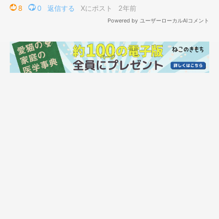
えない……。何て美しい黒猫ちゃん」「ツヤツヤの毛流れ、被毛
の1本1本まで、とても丁寧な手仕事で感激しました!!! 黒猫の
美しさが、人の手で生み出されているのが信じられないくらいに
完璧すぎて、すべすべの感触すら想像できてしまいました」「本
物の黒猫ちゃんかと思いました。凄く素敵な刺繍ですね」
など、
感嘆する声が寄せられています。
@tanenecoshopさん：
「この黒猫刺繍は7日で仕上げています。こだわりは、リアルな
肉感でしょうか。猫の背中から腰にかけたフォルムは
『撫でたく
なる』『魅力がある』
など、猫好きさんにはわかってもらえるの
ではないかと思います」
@tanenecoshopさんは、完成した刺繍作品でバッグやアクセサ
リーなどの小物、雑貨などを制作。自身が運営する
ネットショッ
プ「TANNECO SHOP」
で販売しています。この黒猫の刺繍