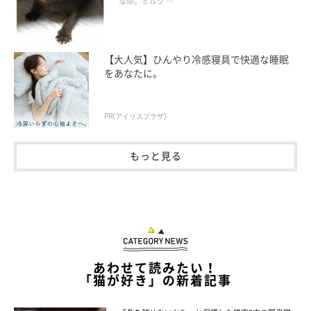
な命。ミルク …
【大人気】ひんやり冷感寝具で快適な睡眠
をあなたに。
PR(アイリスプラザ)
ピンクのリボンが愛らしいローズちゃん
@tanenecoshop
もっと見る
@tanenecoshopさんが、作品づくりを始めたのは、2016年のこ
とでした。体調を崩し、会社を退職すると同時に、ハンドメイド
バッグの製作・販売をスタート。2017年の中頃から刺繍作家と
して活動を始め、現在に至ります。
あわせて読みたい！
@tanenecoshopさん：
「猫が好き」の新着記事
「刺繍を選んだきっかけは、無地の生地に柄を入れるには刺繍が