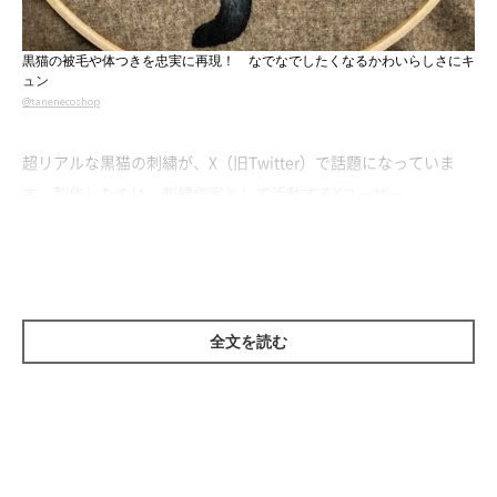
黒猫の被毛や体つきを忠実に再現！ なでなでしたくなるかわいらしさにキ
ュン
@tanenecoshop
超リアルな黒猫の刺繍が、X（旧Twitter）で話題になっていま
す。製作したのは、刺繍作家として活動するXユーザー
@tanenecoshop
さん。
光に当たって浮き出る毛の1本1本から黒猫ならではのビロードの
ような艶感に至るまで、とても緻密で繊細。今にも、くるりとこ
全文を読む
ちらを向きそうな美しい黒猫に、目を奪われます。
@tanenecoshop
さんに、制作秘話や今後の活動について、詳し
いお話を伺いました。