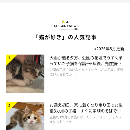
は、
“がま口ショルダーバッグ”
として販売され、即完売しまし
た。
@tanenecoshopさん：
「猫が好き」の人気記事
「刺繍を企画する段階で、完成したときの形態を決め、それに沿
って作業をしています」
※2026年8月更新
大雨が迫る夕方、公園の花壇でうずくま
っていた子猫を保護→6年後、先住猫
と“姉妹”のような関係に
公園の花壇で動けなくなっていた小さな子猫。家族
に迎えられてか …
お迎え初日、家に着くなり走り回った生
後3カ月の子猫 すぐに家族のそばで落
ち着く姿に「迎えてよかった」
生後約3カ月で家族になった、ノルウェージャンフ
ォレストキャッ …