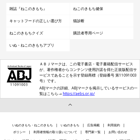
雑誌『ねこのきもち』
ねこのきもち健保
キャットフードの正しい選び方
猫診断
ねこのきもちクイズ
購読者専用ページ
いぬ・ねこのきもちアプリ
ＡＢＪマークは、この電子書店・電子書籍配信サービス
が、著作権者からコンテンツ使用許諾を得た正規版配信サ
ービスであることを示す登録商標（登録番号 第11091003
号）です。
ABJマークの詳細、ABJマークを掲示しているサービスの一
覧はこちら→
https://aebs.or.jp/
いぬのきもち・ねこのきもち
いぬのきもち
広告掲載
利用規約
ポリシー
利用者情報の取り扱いについて
専門家一覧
お問い合わせ