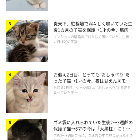
炎天下、駐輪場で弱々しく鳴いていた生
後1カ月の子猫を保護→1才の今、筋肉質
でツンデレなコに成長
マンションの駐輪場で弱々しく鳴いていた、生後1
■会社員から刺繍作家へ転身 虹の橋へ旅立
カ月ほどの子猫 …
った愛猫・ローズちゃんが原動力に
お迎え2日目、とっても“おしゃべり”だ
った子猫→1才の今、夜は甘えん坊モー
ドになるコに成長！
お迎え2日目、ケージ越しに“おしゃべり”する姿を
見せていた子 …
ゴミ袋に入れられていた生後2〜3週齢の
保護子猫→6才の今は「大黒柱」に！
美しい黒猫に成長した姿にグッとくる
生後2〜3週齢ごろに、ゴミ袋の中で見つかった小さ