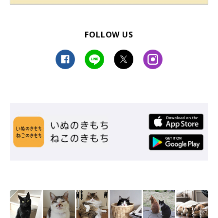
最後に、今後の作品づくりでしたいことについて伺いました。
FOLLOW US
@tanenecoshopさん：
「
“本当に生きているように感じられる手刺繍”
が目標です。初心
を忘れず、使っていただく方に末長く愛される美しい刺繍を刺せ
るように。今後も、より自信を持って作品を送り出せるように、
日々精進してまいります」
@tanenecoshopさんのX
では、刺繍作品の製作過程や新作情報を
公開中。
ネットショップ「TANNECO SHOP」
では、販売中の作
品はもちろん、これまでお迎えされた素敵な作品の数々をたくさ
ん見ることができますよ。
写真提供・取材協力／
@tanenecoshopさん／X（旧Twitter）
※この記事は投稿者さまにご了承をいただいたうえで制作してい
ます。