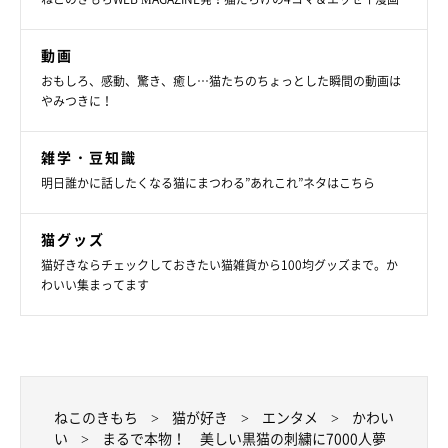
製作途中の黒猫。緻密な作業の繰り返しが見事な作品に結実！
動画
@tanenecoshop
おもしろ、感動、驚き、癒し…猫たちのちょっとした瞬間の動画は
やみつきに！
黒猫以外の猫や、鳥、蝶など、さまざまないきものをモチーフに
して刺繍作品を製作する@tanenecoshopさん。製作にあたっ
雑学・豆知識
て、大切にしていることがあります。
明日誰かに話したくなる猫にまつわる”あれこれ”ネタはこちら
@tanenecoshopさん：
猫グッズ
「刺繍に関しては、
『きれいに刺繍が刺せるか？』
を念頭に置い
猫好きならチェックしておきたい猫雑貨から100均グッズまで。か
わいい集まってます
て作業を始めます。きれいに刺すことができなかった場合や自分
が納得いかない場合は、作業の進捗に関わらず、ボツにすること
も。こうした手仕事による工芸品の価値を広く知ってもらうため
にも、作品のクオリティにこだわり、手にしてくださった方が恥
ずかしい思いをするようなものをお届けすることは絶対避けたい
ねこのきもち
猫が好き
エンタメ
かわい
という思いで製作しています」
い
まるで本物！ 美しい黒猫の刺繍に7000人夢