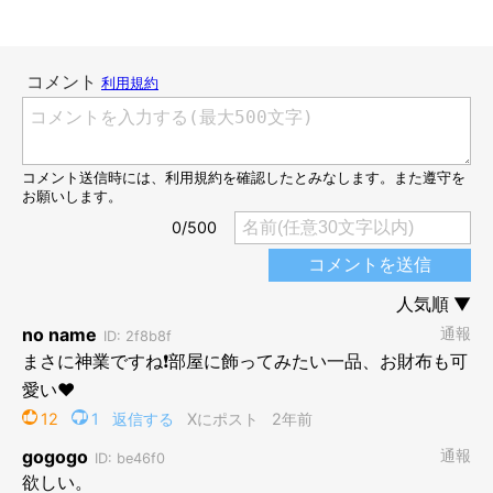
黒猫の刺繍は、がま口ショルダーバッグに！
@tanenecoshop
「今、黒猫刺繍が完成しました」
とのコメントとともに投稿され
た写真には、ピンクの飾り枠と、その中にちょこんと座る黒猫が
デザインされた刺繍作品が写っています。
ゴールドの瞳以外は、黒一色。光の加減によって、浮き上がる毛
並みの質感や体つき、佇まい、どれをとっても本物そのもの。思
わず、二度見してしまうほどのインパクトがあります。
この写真がXで公開されると、瞬く間に7000件以上の“いいね”が
集まりました。リプライ（返信）には
「すてきっ」「毛並みのツ
ヤもいろいろな黒色を組み合わせているんですね。本物にしか見