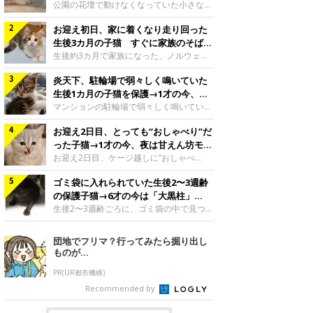
と“姉妹”のような関係に
公園の花壇で動けなくなっていた小さな子
猫。家族に迎えられてから6年、先住猫と
お迎え初日、家に着くなり走り回った
の間には深い絆が育まれていました。保護
当時のティダちゃん。
生後3カ月の子猫 すぐに家族のそばで
@muumuu62197189紹介するのは、
落ち着く姿に「迎えてよかった」
生後約3カ月で家族になった、ノルウェー
X（旧Twitter）ユーザー
ジャンフォレストキャットの子猫。お迎え
@muumuu62197189さんの愛猫・ティダ
炎天下、駐輪場で弱々しく鳴いていた
翌日には、すでに家でくつろぐ様子を見せ
ちゃん（取材時6才）の成長記録です。こ
ていました。お迎え翌日、ベッドでうとう
生後1カ月の子猫を保護→1才の今、筋
ちらは、生後3カ月ごろのティダちゃん。
とするむうちゃんお迎え翌日のむうちゃ
肉質でツンデレなコに成長
マンションの駐輪場で弱々しく鳴いてい
飼い主さんが出会ったのは、夜から大雨に
ん。@umimugi0304紹介するのは、
た、生後1カ月ほどの子猫。家族に迎えら
なると予報されていた日の夕方でした。花
Instagramユーザー@umimugi0304さんの
お迎え2日目、とっても“おしゃべり”だ
れてから1年、体も行動も大きく成長しま
壇で動けずにいた子猫保護したばかりのテ
愛猫・むうちゃん（撮影時、生後約3カ月
した。炎天下の駐輪場で鳴いていた小さな
った子猫→1才の今、夜は甘えん坊モー
ィダちゃん。@muumuu62197189飼い主
／ノルウェージャンフォレストキャッ
子猫保護当時のモモちゃん。@Kingponzu
ドになるコに成長！
お迎え2日目、ケージ越しに“おしゃべ
さんは、公園の
ト）。こちらは、お迎え翌日に撮影された
紹介するのは、X（旧Twitter）ユーザー
り”する姿を見せていた子猫。1才になった
一枚。ゴハンをお腹いっぱい食べたむうち
@Kingponzuさんの愛猫・モモちゃん（取
ゴミ袋に入れられていた生後2〜3週齢
今も見せる愛らしい姿にキュンとします。
ゃんは眠くなり、飼い主さん夫婦のベッド
材時1才）の成長記録です。こちらは、モ
お迎え2日目、ケージ越しに何かを伝える
の保護子猫→6才の今は「大黒柱」
でうとうとし始めたのだとか。飼い主さ
モちゃんが生後1カ月ごろに撮影された一
ももちゃん“おしゃべり”なももちゃん。
に！ 美しい黒猫に成長した姿にグッ
生後2〜3週齢ごろに、ゴミ袋の中で見つか
枚。飼い主さんの自宅マンションの駐輪場
@poocoonyan紹介するのは、Instagram
った小さな命。ミルクから育てられたその
とくる
で鳴いていたところを保護された当時の姿
ユーザー@poocoonyanさんの愛猫・もも
子猫は今、家族に欠かせない存在へと成長
団地でフリマ？行ってみたら掘り出し
です。子猫時代のモモちゃん。
ちゃん（取材時1才／マンチカン）です。
しました。ゴミ袋の中で見つかった、ミニ
ものが…
@Kingponzuその日は気温が35℃を
こちらの動画は、ももちゃんが生後2カ月
モグラのような子猫よちよち歩きをしてい
を過ぎたころ、お迎え2日目に撮影された
たころの、生後2〜3週齢ごろのドンちゃ
PR(UR都市機構)
もの。新しい環境にゆっくり慣れてもらう
ん。@doddou_1今回紹介するのは、
Recommended by
ため、当時はケージの中で過ごしていまし
X（旧Twitter）ユーザー@doddou_1さん
た。鳴いてアピールするももち
の愛猫・ドンちゃん（取材時、推定6才／