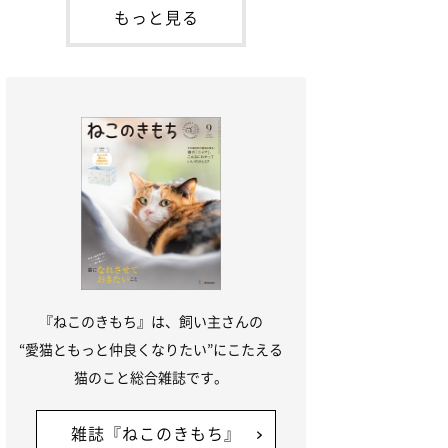
本名：ドミトリー・ドンスコイ）。ドンち
もっと見る
ゃんは、保護猫でした。ドンちゃんが見つ
かったのは、飼い主さんの姉の勤め先の敷
地内でした。ゴミ袋に入れられている
『ねこのきもち』は、飼い主さんの
“愛猫ともっと仲良くなりたい”にこたえる
猫のこと総合雑誌です。
雑誌『ねこのきもち』