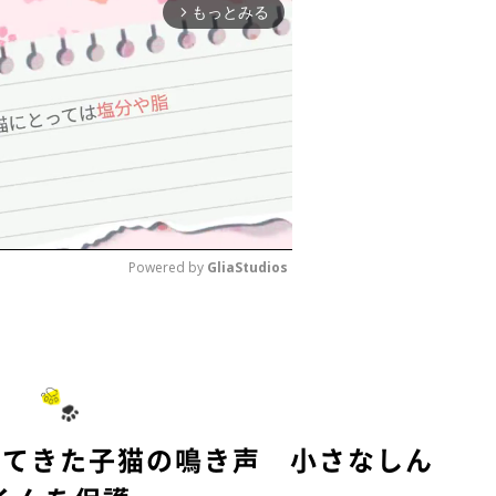
もっとみる
arrow_forward_ios
Powered by 
GliaStudios
M
u
t
e
えてきた子猫の鳴き声 小さなしん