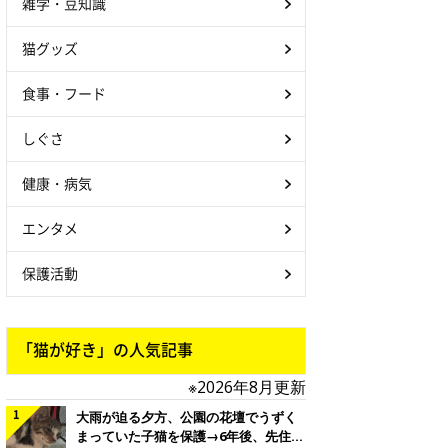
雑学・豆知識
猫グッズ
食事・フード
しぐさ
健康・病気
エンタメ
保護活動
「猫が好き」の人気記事
※2026年8月更新
大雨が迫る夕方、公園の花壇でうずく
まっていた子猫を保護→6年後、先住猫