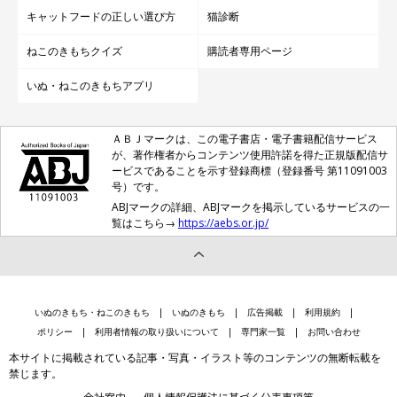
キャットフードの正しい選び方
猫診断
ねこのきもちクイズ
購読者専用ページ
いぬ・ねこのきもちアプリ
ＡＢＪマークは、この電子書店・電子書籍配信サービス
が、著作権者からコンテンツ使用許諾を得た正規版配信サ
ービスであることを示す登録商標（登録番号 第11091003
号）です。
ABJマークの詳細、ABJマークを掲示しているサービスの一
覧はこちら→
https://aebs.or.jp/
いぬのきもち・ねこのきもち
いぬのきもち
広告掲載
利用規約
ポリシー
利用者情報の取り扱いについて
専門家一覧
お問い合わせ
本サイトに掲載されている記事・写真・イラスト等のコンテンツの無断転載を
禁じます。