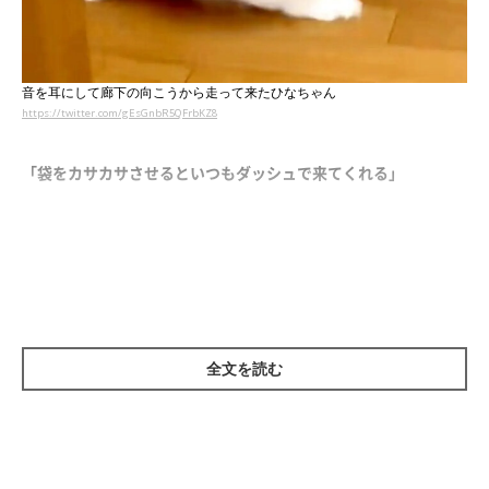
音を耳にして廊下の向こうから走って来たひなちゃん
https://twitter.com/gEsGnbR5QFrbKZ8
「袋をカサカサさせるといつもダッシュで来てくれる」
そんなコメントと共に投稿された4秒ほどの動画には、廊下の向
こう側から猛ダッシュで駆けてくる猫の姿が映っています。投稿
したのは、飼い主のXユーザー
@gEsGnbR5QFrbKZ8
さん。
袋の音を聞きつけやって来た猫は、きょとんとした表情を浮かべ
全文を読む
ながら飼い主さんを見つめています。その一部始終を納めた動画
がXで投稿されると、3700件以上の“いいね”を集めました。
リプライ（返信）には
「アニメみたい」「ちょっとスライディン