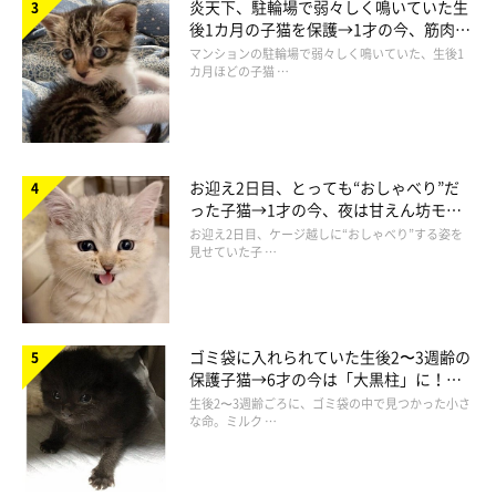
炎天下、駐輪場で弱々しく鳴いていた生
後1カ月の子猫を保護→1才の今、筋肉質
でツンデレなコに成長
マンションの駐輪場で弱々しく鳴いていた、生後1
カ月ほどの子猫 …
お迎え2日目、とっても“おしゃべり”だ
った子猫→1才の今、夜は甘えん坊モー
ドになるコに成長！
お迎え2日目、ケージ越しに“おしゃべり”する姿を
見せていた子 …
ゴミ袋に入れられていた生後2〜3週齢の
保護子猫→6才の今は「大黒柱」に！
美しい黒猫に成長した姿にグッとくる
ひなちゃんを抱っこすると家族みんなが幸せ
生後2〜3週齢ごろに、ゴミ袋の中で見つかった小さ
な命。ミルク …
に