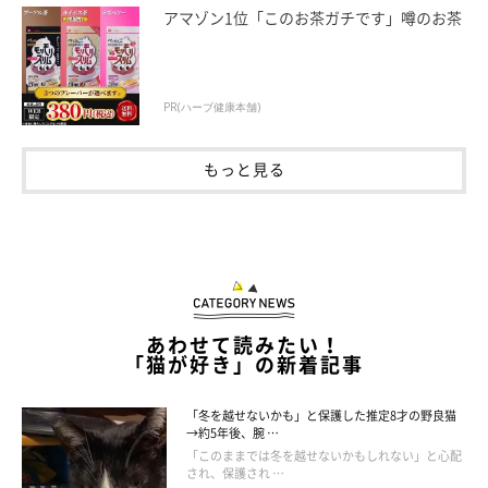
アマゾン1位「このお茶ガチです」噂のお茶
PR(ハーブ健康本舗)
もっと見る
あわせて読みたい！
「猫が好き」の新着記事
「冬を越せないかも」と保護した推定8才の野良猫
→約5年後、腕 …
大好きなお姉ちゃんとぴったり寄り添うひなちゃん
「このままでは冬を越せないかもしれない」と心配
https://twitter.com/gEsGnbR5QFrbKZ8
され、保護され …