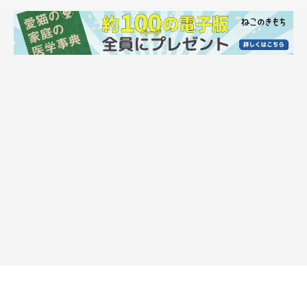
ドアの向こうから覗き込むひなちゃん
https://twitter.com/gEsGnbR5QFrbKZ8
脅威の瞬発力を披露したのは、ラグドールの女のコで3才（取材
当時）の
「ひな」
ちゃんです。
話題になったのは、飼い主さんが新しいゴミ袋に交換しようとカ
サカサ音を立てた瞬間、その音を聞きつけたひなちゃんが急いで
キッチンへ走って来たところを撮影した動画です。ひなちゃんが
こうして袋の音に興味を示すようになったのは1年ほど前のこと
だといいます。