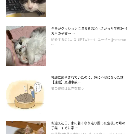
普段のひなちゃんは、ちょっぴりドライな性格で、抱っこは苦
手。ところが、飼い主さんの娘さんとはとても仲が良いようで
す。
全身がクッションに収まるほど小さかった生後3～4
カ月の子猫→ …
紹介するのは、X（旧Twitter） ユーザー@nekowo
飼い主さん：
…
「お姉ちゃんのことが大好きで、お姉ちゃんの前では甘えん坊さ
んになります。ところが、お兄ちゃんのことは苦手。そばに来る
と、だいたいいつも睨みをきかせています（笑）」
寝顔に癒やされていたのに、急に不安になった話
【連載】交通事故 …
ひなちゃんは、飼い主さん家族にとって癒やしを与えてくれる大
猫の寝顔は世界を救う
切な家族。特に、飼い主さんのお子さんたちは、学校で気が滅入
るようなことがあっても、ひなちゃんを抱っこすると心が穏やか
になるそうです。一方、ひなちゃんも、お子さんたちのそのよう
な心境を知ってか、そのときはおとなしく抱っこさせてくれるそ
お迎え初日、家に着くなり走り回った生後3カ月の
うですよ。
子猫 すぐに家 …