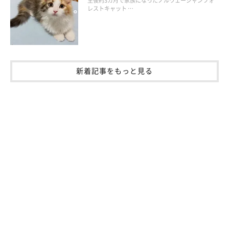
生後約3カ月で家族になったノルウェージャンフォ
レストキャット …
飼い主さん：
「疲れたときや悲しいことがあったとき、ひなちゃんを抱きしめ
ると気持ちが落ち着きます。そんな不思議なパワーを持っている
ひなちゃんは、私たち家族にとってかけがえのない存在です」
新着記事をもっと見る
写真提供・取材協力／
@gEsGnbR5QFrbKZ8さん／X（旧
Twitter）
※この記事は投稿者さまにご了承をいただいたうえで制作してい
ます。
取材・文／佐東みかん