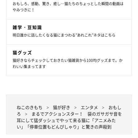
おもしろ、感動、驚き、癒し…猫たちのちょっとした瞬間の動画は
やみつきに！
雑学・豆知識
明日誰かに話したくなる猫にまつわる”あれこれ”ネタはこちら
猫グッズ
猫好きならチェックしておきたい猫雑貨から100均グッズまで。か
わいい集まってます
ねこのきもち
猫が好き
エンタメ
おもし
ろ
まるでアクションスター！ 袋のガサガサ音を
耳にして猛ダッシュでやって来る猫に「アニメみた
い」「停車位置もどんぴしゃり」と驚きの声殺到