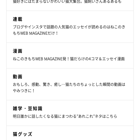
猫好きにはたまらないかわいい猫大集合。猫飼いさんあるあるも
連載
ブログやインスタで話題の人気猫のエッセイが読めるのはねこのき
もちWEB MAGAZINEだけ！
漫画
ねこのきもちWEB MAGAZINE発！猫だらけの4コマ＆エッセイ漫画
動画
おもしろ、感動、驚き、癒し…猫たちのちょっとした瞬間の動画は
やみつきに！
雑学・豆知識
明日誰かに話したくなる猫にまつわる”あれこれ”ネタはこちら
猫グッズ