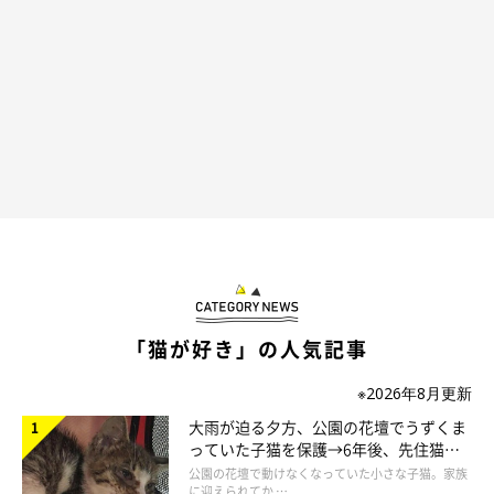
どんっ！
人生ゲームのボードの、ど真ん中に座るひのきちゃん！（笑）
「猫が好き」の人気記事
※2026年8月更新
大雨が迫る夕方、公園の花壇でうずくま
っていた子猫を保護→6年後、先住猫
と“姉妹”のような関係に
公園の花壇で動けなくなっていた小さな子猫。家族
に迎えられてか …