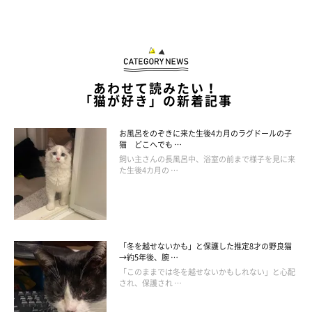
https://www.youtube.com/watch?v=Xb0DjMghdiw
文／雨宮カイ
あわせて読みたい！
「猫が好き」の新着記事
お風呂をのぞきに来た生後4カ月のラグドールの子
猫 どこへでも …
飼い主さんの長風呂中、浴室の前まで様子を見に来
た生後4カ月の …
「冬を越せないかも」と保護した推定8才の野良猫
→約5年後、腕 …
「このままでは冬を越せないかもしれない」と心配
され、保護され …