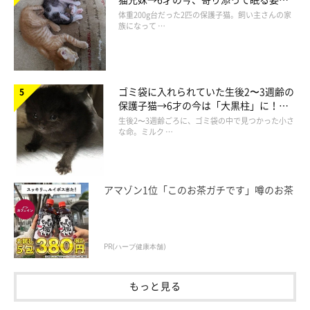
「かまってくれニャ♡」
ほっこり！
体重200g台だった2匹の保護子猫。飼い主さんの家
族になって …
ゴミ袋に入れられていた生後2〜3週齢の
保護子猫→6才の今は「大黒柱」に！
美しい黒猫に成長した姿にグッとくる
生後2〜3週齢ごろに、ゴミ袋の中で見つかった小さ
な命。ミルク …
アマゾン1位「このお茶ガチです」噂のお茶
かまってほしくて、かわいいアピールをするひのきちゃんなので
した(*´ｪ`*)☆
PR(ハーブ健康本舗)
もっと見る
参照／YouTube（「なぜ？そこに座る？」猫あるあるのひのきで
す）