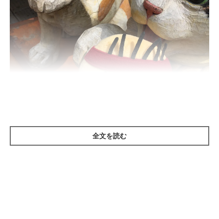
＠ebisukefan000
全文を読む
すっかり「猫の街」として有名になった谷中銀座商店街。山手線
日暮里駅を下車してすぐ近くにあります。全長175mの商店街に
は、猫好きに嬉しいお店が所狭しと並んでいます。そんな谷中銀
座商店街では、「7匹の木彫りの猫探し」が密かなブームに。屋
根の上やお店の中など、意外な場所に隠れているのだとか。7匹
見つければ、何かいいことがあるようですよ。もちろん本物の猫