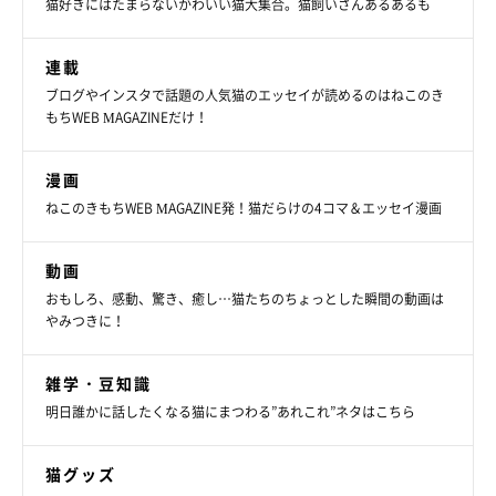
猫好きにはたまらないかわいい猫大集合。猫飼いさんあるあるも
連載
ブログやインスタで話題の人気猫のエッセイが読めるのはねこのき
もちWEB MAGAZINEだけ！
漫画
ねこのきもちWEB MAGAZINE発！猫だらけの4コマ＆エッセイ漫画
動画
おもしろ、感動、驚き、癒し…猫たちのちょっとした瞬間の動画は
やみつきに！
雑学・豆知識
明日誰かに話したくなる猫にまつわる”あれこれ”ネタはこちら
猫グッズ