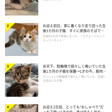
お迎え初日、家に着くなり走り回った生
後3カ月の子猫 すぐに家族のそばで落
ち着く姿に「迎えてよかった」
生後約3カ月で家族になった、ノルウェージャンフ
ォレストキャッ …
佐賀県／八福猫団
炎天下、駐輪場で弱々しく鳴いていた生
後1カ月の子猫を保護→1才の今、筋肉質
でツンデレなコに成長
マンションの駐輪場で弱々しく鳴いていた、生後1
カ月ほどの子猫 …
お迎え2日目、とっても“おしゃべり”だ
った子猫→1才の今、夜は甘えん坊モー