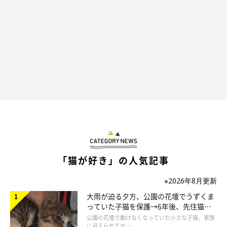
JR奈良駅から歩いて10分程度の場所にある「ならまち」。昔か
ら地域猫が多く住み着くこの街で10年以上続いているイベントが
「にゃらまち猫祭り」です。地域の猫好きなお店約50店舗が、猫
にちなんだ商品やサービスを提供しています。売上金の一部は、
猫の保護活動への支援などに利用されるとのことです。
開催期間は毎年6月の1ヶ月間。猫をモチーフとしたオリジナルグ
ッズなどに出会え、またそれが猫のための支援になるのは、猫好
きの方にとってはとてもうれしいですよね。
「猫が好き」の人気記事
※2026年8月更新
大雨が迫る夕方、公園の花壇でうずくま
っていた子猫を保護→6年後、先住猫
と“姉妹”のような関係に
公園の花壇で動けなくなっていた小さな子猫。家族
に迎えられてか …