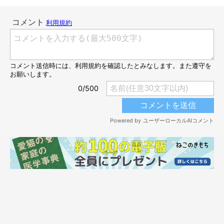
＠belle27belle