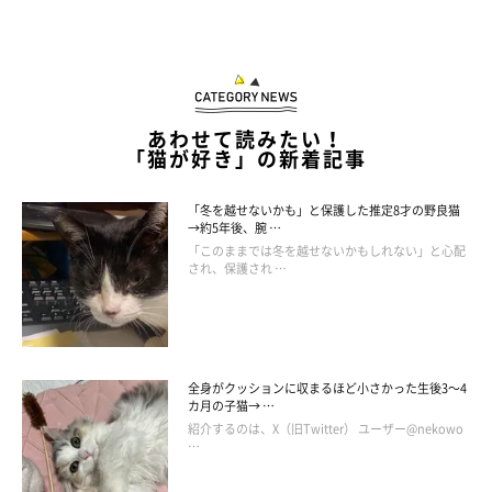
しかし、八福猫団の猫たちはノラ猫ということで、行方不明にな
ってしまうこともありました。商店街の人たちは、猫も人も安全
に暮らせる街を目指しているそうで、猫とともに商店街を盛り上
げていこうと今後もイベントを開催するようです。機会があれ
あわせて読みたい！
ば、ぜひ立ち寄ってみてください。
「猫が好き」の新着記事
猫が人とともに暮らす街は、猫が街の支えになり、また人がその
「冬を越せないかも」と保護した推定8才の野良猫
→約5年後、腕 …
猫たちを大切にする街でした。あなたの街にも地域猫はいません
「このままでは冬を越せないかもしれない」と心配
か？地域猫との上手な暮らしを考えてみましょう。
され、保護され …
参照／Instagram
文／tu-ca
全身がクッションに収まるほど小さかった生後3～4
カ月の子猫→ …
★Instagram、Twitterで「#いぬのきもち#ねこのきもち」でご投
紹介するのは、X（旧Twitter） ユーザー@nekowo
…
稿いただいた素敵な写真・動画を紹介しています。