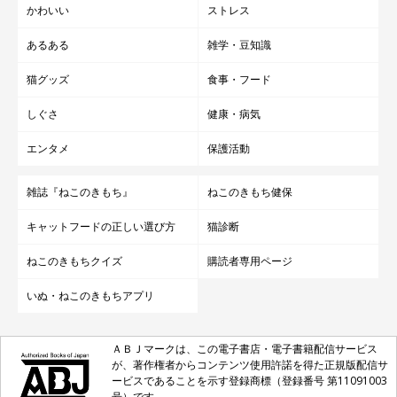
かわいい
ストレス
あるある
雑学・豆知識
猫グッズ
食事・フード
しぐさ
健康・病気
エンタメ
保護活動
雑誌『ねこのきもち』
ねこのきもち健保
キャットフードの正しい選び方
猫診断
ねこのきもちクイズ
購読者専用ページ
いぬ・ねこのきもちアプリ
ＡＢＪマークは、この電子書店・電子書籍配信サービス
が、著作権者からコンテンツ使用許諾を得た正規版配信サ
ービスであることを示す登録商標（登録番号 第11091003
号）です。