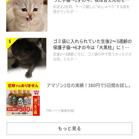
ドになるコに成長！
お迎え2日目、ケージ越しに“おしゃべり”する姿を
見せていた子 …
ゴミ袋に入れられていた生後2〜3週齢の
保護子猫→6才の今は「大黒柱」に！
美しい黒猫に成長した姿にグッとくる
生後2〜3週齢ごろに、ゴミ袋の中で見つかった小さ
な命。ミルク …
＠cat_akemi
アマゾン1位の実績！380円で5日間お試し。
佐賀市の県庁通り商店街のイメージキャラクター「八福猫団」。
商店街にいる8匹の猫に出会えれば、いいことが起こると言われ
PR(ハーブ健康本舗)
ているのだとか。これは、文字通り「猫の手を借りて」商店街を
元気にしようと始まったプロジェクトです。
もっと見る