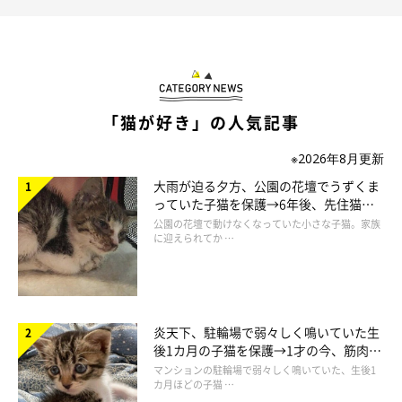
・「トイレ掃除をしていたのを見てもよおしたのか、仲良くやっ
て来て一緒に用を足してそのあと砂をかけて去って行きました。
一連の動作がすべてシンクロしていて可愛かったです」
「猫が好き」の人気記事
・「2匹兄弟で『連れしょん』をしてました」
※2026年8月更新
・「子猫時代、ほかにもトイレがあるのに、1つのトイレに並ん
大雨が迫る夕方、公園の花壇でうずくま
っていた子猫を保護→6年後、先住猫
で同時に用を足してびっくりした」
と“姉妹”のような関係に
公園の花壇で動けなくなっていた小さな子猫。家族
に迎えられてか …
・「1匹がウンチすると、2匹目、3匹目と続いて別のトイレです
る。ちなみに、息子（人間です）がトイレしていたら、猫'sも
次々と…ってことも度々あります」
炎天下、駐輪場で弱々しく鳴いていた生
後1カ月の子猫を保護→1才の今、筋肉質
・「ひとりがトイレに入ると、側に寄っていき、見ているうちに
でツンデレなコに成長
マンションの駐輪場で弱々しく鳴いていた、生後1
隣のトイレに入ることがよくある」
カ月ほどの子猫 …