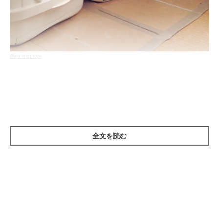
@aki_riku.love
同じタイミング、同じ姿勢で一緒におトイレ中だ！！
飼い主の
@aki_riku.love
さんは、面白すぎて急いでカメラを回したのだそ
うです。
全文を読む
2匹そろって「見にゃいで！」とでも言いたそうなお顔が、また
かわいいですよね♡