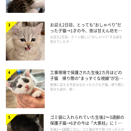
・「仕事から帰ってくると、ねこたちのトイレラッシュ！ ほぼ
同時にオシッコが多いです」
お迎え2日目、とっても“おしゃべり”だ
った子猫→1才の今、夜は甘えん坊モー
ドになるコに成長！
お迎え2日目、ケージ越しに“おしゃべり”する姿を
見せていた子 …
工事現場で保護された生後2カ月ほどの
子猫 帰り際の“まっすぐな視線”が忘れ
られず、家族の一員に
家族に迎える予定はなかった小さな子猫。帰り際に
見せた姿が、飼 …
ゴミ袋に入れられていた生後2〜3週齢の
保護子猫→6才の今は「大黒柱」に！
美しい黒猫に成長した姿にグッとくる
生後2〜3週齢ごろに、ゴミ袋の中で見つかった小さ