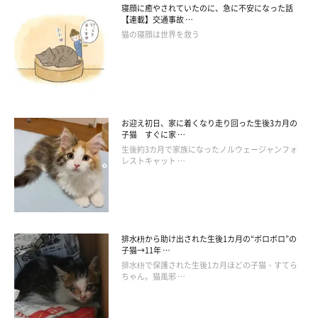
寝顔に癒やされていたのに、急に不安になった話
【連載】交通事故 …
猫の寝顔は世界を救う
お迎え初日、家に着くなり走り回った生後3カ月の
子猫 すぐに家 …
生後約3カ月で家族になったノルウェージャンフォ
レストキャット …
排水枡から助け出された生後1カ月の“ボロボロ”の
子猫→11年 …
排水枡で保護された生後1カ月ほどの子猫・すてら
ちゃん。猫風邪 …