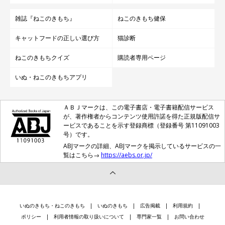
雑誌『ねこのきもち』
ねこのきもち健保
キャットフードの正しい選び方
猫診断
ねこのきもちクイズ
購読者専用ページ
いぬ・ねこのきもちアプリ
ＡＢＪマークは、この電子書店・電子書籍配信サービス
が、著作権者からコンテンツ使用許諾を得た正規版配信サ
ービスであることを示す登録商標（登録番号 第11091003
号）です。
ABJマークの詳細、ABJマークを掲示しているサービスの一
覧はこちら→
https://aebs.or.jp/
いぬのきもち・ねこのきもち
いぬのきもち
広告掲載
利用規約
ポリシー
利用者情報の取り扱いについて
専門家一覧
お問い合わせ