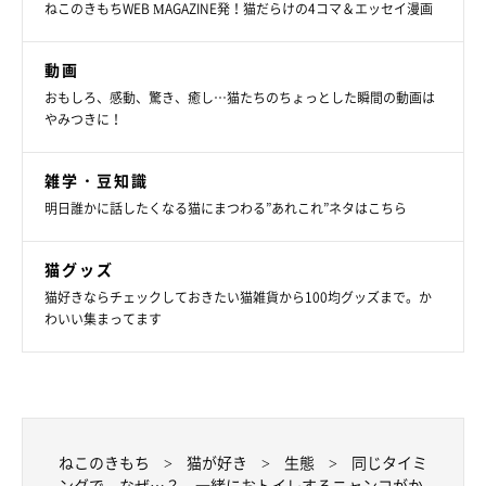
ねこのきもちWEB MAGAZINE発！猫だらけの4コマ＆エッセイ漫画
動画
おもしろ、感動、驚き、癒し…猫たちのちょっとした瞬間の動画は
やみつきに！
雑学・豆知識
明日誰かに話したくなる猫にまつわる”あれこれ”ネタはこちら
猫グッズ
猫好きならチェックしておきたい猫雑貨から100均グッズまで。か
わいい集まってます
ねこのきもち
猫が好き
生態
同じタイミ
ングで、なぜ…？ 一緒におトイレするニャンコがか