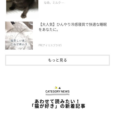
な命。ミルク …
@aki_riku.love
【大人気】ひんやり冷感寝具で快適な睡眠
をあなたに。
なぜ同じタイミングで用を足すのか……猫たちの気持ちが、気に
なっちゃいますよね♫
PR(アイリスプラザ)
もっと見る
参照／Instagram（
@aki_riku.love
）
『ねこのきもちWEB MAGAZINEアンケート vol.60』
文／sorami
あわせて読みたい！
「猫が好き」の新着記事