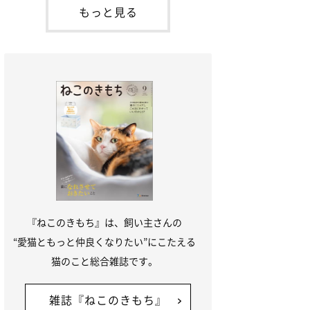
本名：ドミトリー・ドンスコイ）。ドンち
もっと見る
ゃんは、保護猫でした。ドンちゃんが見つ
かったのは、飼い主さんの姉の勤め先の敷
地内でした。ゴミ袋に入れられている
『ねこのきもち』は、飼い主さんの
“愛猫ともっと仲良くなりたい”にこたえる
猫のこと総合雑誌です。
雑誌『ねこのきもち』