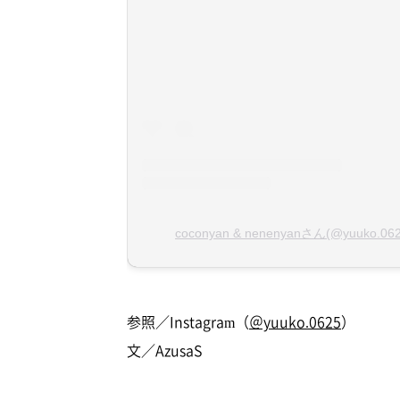
coconyan & nenenyanさん(@yuuk
参照／Instagram（
＠yuuko.0625
）
文／AzusaS