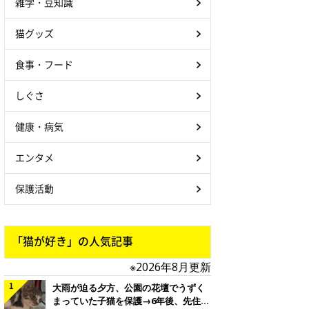
雑学・豆知識
猫グッズ
食事・フード
しぐさ
健康・病気
エンタメ
保護活動
「猫が好き」の人気記事
※2026年8月更新
大雨が迫る夕方、公園の花壇でうずく
まっていた子猫を保護→6年後、先住猫