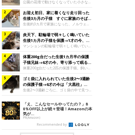
と“姉妹”のような関係に
公園の花壇で動けなくなっていた小さな子
猫。家族に迎えられてから6年、先住猫と
お迎え初日、家に着くなり走り回った
の間には深い絆が育まれていました。保護
当時のティダちゃん。
生後3カ月の子猫 すぐに家族のそばで
@muumuu62197189紹介するのは、
落ち着く姿に「迎えてよかった」
生後約3カ月で家族になった、ノルウェー
X（旧Twitter）ユーザー
ジャンフォレストキャットの子猫。お迎え
@muumuu62197189さんの愛猫・ティダ
炎天下、駐輪場で弱々しく鳴いていた
翌日には、すでに家でくつろぐ様子を見せ
ちゃん（取材時6才）の成長記録です。こ
ていました。お迎え翌日、ベッドでうとう
生後1カ月の子猫を保護→1才の今、筋
ちらは、生後3カ月ごろのティダちゃん。
とするむうちゃんお迎え翌日のむうちゃ
肉質でツンデレなコに成長
マンションの駐輪場で弱々しく鳴いてい
飼い主さんが出会ったのは、夜から大雨に
ん。@umimugi0304紹介するのは、
た、生後1カ月ほどの子猫。家族に迎えら
なると予報されていた日の夕方でした。花
Instagramユーザー@umimugi0304さんの
体重200g台だった生後1カ月半の保護
れてから1年、体も行動も大きく成長しま
壇で動けずにいた子猫保護したばかりのテ
愛猫・むうちゃん（撮影時、生後約3カ月
した。炎天下の駐輪場で鳴いていた小さな
子猫兄妹→6才の今、寄り添って眠る姿
ィダちゃん。@muumuu62197189飼い主
／ノルウェージャンフォレストキャッ
子猫保護当時のモモちゃん。@Kingponzu
にほっこり！
体重200g台だった2匹の保護子猫。飼い主
さんは、公園の
ト）。こちらは、お迎え翌日に撮影された
紹介するのは、X（旧Twitter）ユーザー
さんの家族になってから6年、ともに成長
一枚。ゴハンをお腹いっぱい食べたむうち
@Kingponzuさんの愛猫・モモちゃん（取
ゴミ袋に入れられていた生後2〜3週齢
するなかで、2匹の関係にも少しずつ変化
ゃんは眠くなり、飼い主さん夫婦のベッド
材時1才）の成長記録です。こちらは、モ
が見られました。家族になったばかりの小
の保護子猫→6才の今は「大黒柱」
でうとうとし始めたのだとか。飼い主さ
モちゃんが生後1カ月ごろに撮影された一
さな兄妹猫（写真上から）妹猫・てんちゃ
に！ 美しい黒猫に成長した姿にグッ
生後2〜3週齢ごろに、ゴミ袋の中で見つか
枚。飼い主さんの自宅マンションの駐輪場
ん、兄猫・ラムくん。@ten_ramu紹介す
った小さな命。ミルクから育てられたその
とくる
で鳴いていたところを保護された当時の姿
るのは、X（旧Twitter）ユーザー
子猫は今、家族に欠かせない存在へと成長
「え、こんなセールやってたの？」8
です。子猫時代のモモちゃん。
@ten_ramuさんの愛猫・ラムくんとてん
しました。ゴミ袋の中で見つかった、ミニ
0％OFF以上が続々登場！Amazonの本
@Kingponzuその日は気温が35℃を
ちゃん（ともに取材時6才）の成長記録で
モグラのような子猫よちよち歩きをしてい
気が...
す。この写真は、お迎えして間もない生後
たころの、生後2〜3週齢ごろのドンちゃ
PR(Amazon)
1カ月半ごろの2匹。当時、ラムくんは260
ん。@doddou_1今回紹介するのは、
Recommended by
グラム、てんちゃんは209グラムと、どち
X（旧Twitter）ユーザー@doddou_1さん
らもとても小さな体でした。2匹
の愛猫・ドンちゃん（取材時、推定6才／