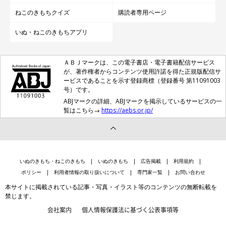
ねこのきもちクイズ
購読者専用ページ
いぬ・ねこのきもちアプリ
ＡＢＪマークは、この電子書店・電子書籍配信サービス
が、著作権者からコンテンツ使用許諾を得た正規版配信サ
ービスであることを示す登録商標（登録番号 第11091003
号）です。
ABJマークの詳細、ABJマークを掲示しているサービスの一
覧はこちら→
https://aebs.or.jp/
いぬのきもち・ねこのきもち
いぬのきもち
広告掲載
利用規約
ポリシー
利用者情報の取り扱いについて
専門家一覧
お問い合わせ
本サイトに掲載されている記事・写真・イラスト等のコンテンツの無断転載を
禁じます。
会社案内
個人情報保護法に基づく公表事項等