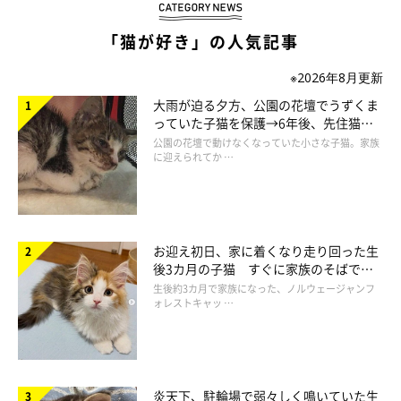
「猫が好き」の人気記事
※2026年8月更新
大雨が迫る夕方、公園の花壇でうずくま
っていた子猫を保護→6年後、先住猫
と“姉妹”のような関係に
公園の花壇で動けなくなっていた小さな子猫。家族
に迎えられてか …
お迎え初日、家に着くなり走り回った生
後3カ月の子猫 すぐに家族のそばで落
ち着く姿に「迎えてよかった」
生後約3カ月で家族になった、ノルウェージャンフ
ォレストキャッ …
プロフィール
炎天下、駐輪場で弱々しく鳴いていた生
うにまむさん