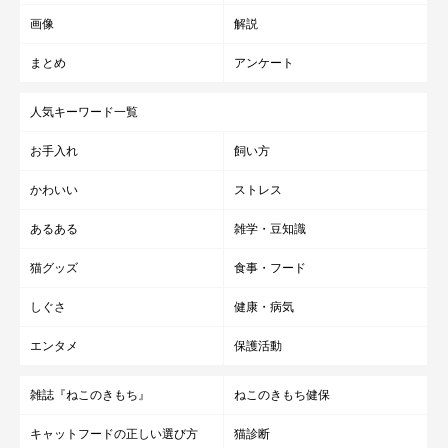
画像
解説
まとめ
アンケート
人気キーワード一覧
お手入れ
飼い方
かわいい
ストレス
あるある
雑学・豆知識
猫グッズ
食事・フード
しぐさ
健康・病気
エンタメ
保護活動
雑誌『ねこのきもち』
ねこのきもち健保
キャットフードの正しい選び方
猫診断