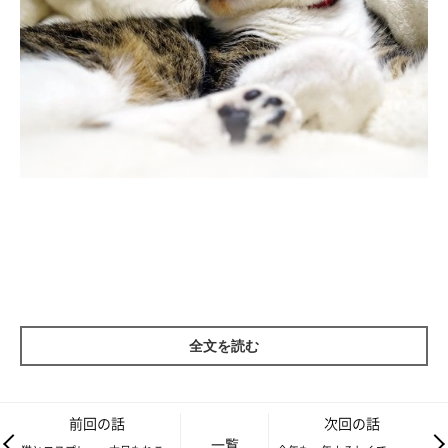
最近新たに買ったワタクシのモフモフ毛布が特に気に入ったよう
でして、毎日毛布をモミモミしては、『ニャア♪ニャア♪』と可
愛らしい声で鳴いているのです(*＾－＾*)
全文を読む
まぁそれはいいんですけども････
夜中、ワタクシが自室にいると、廊下側から
『開けろ！開けろ
前回の話
次回の話
一覧