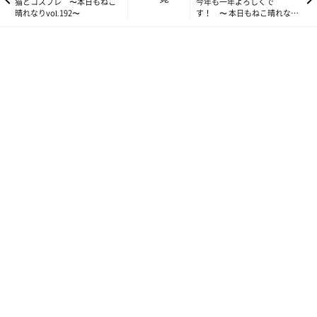
ぉ！o(｀Д´*)』
という感じで、ドアをバンバン！叩くお方
猫とコスプレ 〜本日もねこ
今年も一年よろしくで
晴れなりvol.192〜
す！ 〜 本日もねこ晴れなり
が････そう、もーちゃんです(・ω・；)
vol.194 〜