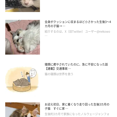
全身がクッションに収まるほど小さかった生後3～4
カ月の子猫→ …
紹介するのは、X（旧Twitter） ユーザー@nekowo
…
寝顔に癒やされていたのに、急に不安になった話
【連載】交通事故 …
猫の寝顔は世界を救う
お迎え初日、家に着くなり走り回った生後3カ月の
子猫 すぐに家 …
生後約3カ月で家族になったノルウェージャンフォ