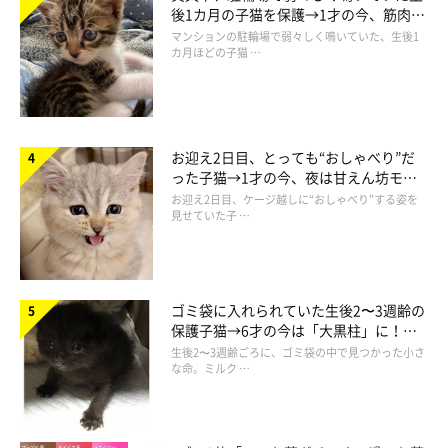
後1カ月の子猫を保護→1才の今、筋肉質
猫ライフを満喫中♪ 猫たちの絶妙な表情をとらえた写真と軽快
でツンデレなコに成長
マンションの駐輪場で弱々しく鳴いていた、生後1
な語り口で綴る、ブログ「
うにの秘密基地
」が大人気。
カ月ほどの子猫 …
うに
元気いっぱい天真爛漫。まんまる黒目がちの目と、もふもふボデ
お迎え2日目、とっても“おしゃべり”だ
ィがチャームポイント。現在は天使となってうにまむ家を見守る
った子猫→1才の今、夜は甘えん坊モー
永遠の王子様。
ドになるコに成長！
お迎え2日目、ケージ越しに“おしゃべり”する姿を
見せていた子 …
2005年4月19日ー2016年1月27日
ももじろう
通称もーちゃん。うにまむ家最年長の、ブラッシング大好き、パ
ゴミ袋に入れられていた生後2〜3週齢の
保護子猫→6才の今は「大黒柱」に！
ワフルおじいちゃん。大きなボディーと相反する、ソプラノボイ
美しい黒猫に成長した姿にグッとくる
生後2〜3週齢ごろに、ゴミ袋の中で見つかった小さ
スが魅力です。
な命。ミルク …
2002年9月10日生まれ(推定)
てんてん