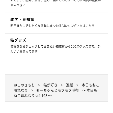
おもしろ、感動、驚き、癒し…猫たちのちょっとした瞬間の動画は
やみつきに！
雑学・豆知識
明日誰かに話したくなる猫にまつわる”あれこれ”ネタはこちら
猫グッズ
猫好きならチェックしておきたい猫雑貨から100均グッズまで。か
わいい集まってます
ねこのきもち
猫が好き
連載
本日もねこ
晴れなり
もーちゃんとモフモフ毛布 〜 本日も
ねこ晴れなり vol.193 〜