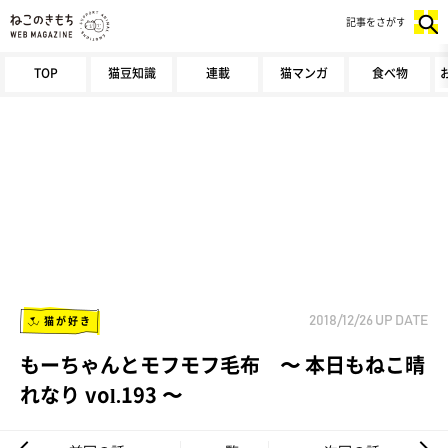
記事をさがす
TOP
猫豆知識
連載
猫マンガ
食べ物
猫が好き
2018/12/26
UP DATE
もーちゃんとモフモフ毛布 〜 本日もねこ晴
れなり vol.193 〜