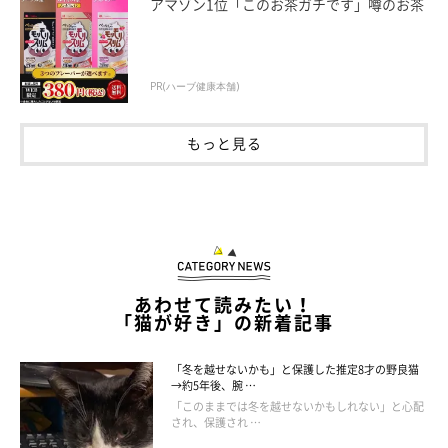
アマゾン1位「このお茶ガチです」噂のお茶
通称てんちゃん。うにまむ家初の小ぶりな女のコは、生まれなが
らのアイドル気質！ 今日もみんなを虜にすべく『カワイイ』を
惜しみなく振りまいております。
PR(ハーブ健康本舗)
2013年8月1日生まれ(推定)
もっと見る
あわせて読みたい！
「猫が好き」の新着記事
「冬を越せないかも」と保護した推定8才の野良猫
→約5年後、腕 …
「このままでは冬を越せないかもしれない」と心配
され、保護され …