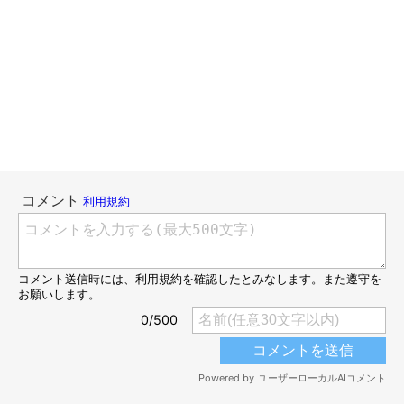
『何さわいでんのさ？(ﾟωﾟ；)』とドアを開け、廊下をのぞいて
みましたところ、トコトコとそのまま部屋に入ってきて、何事も
なかったかのような顔で『ふぅ(*´ω｀*)』とモフモフ毛布の上で
寝はじめたという････。
人をたたき起こしてまで寝たいだなんて、
どんだけ好きなのよ、
この毛布！Σ(ﾟ∀ﾟ；)
まぁ若干ビックリはしましたけど、本当に嬉しそうなもーちゃん
の顔を見ちゃったら、イヤとはいえないワタクシなのでした(；
＾∀＾A