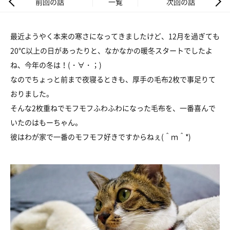
前回の話
一覧
次回の話
最近ようやく本来の寒さになってきましたけど、12月を過ぎても
20℃以上の日があったりと、なかなかの暖冬スタートでしたよ
ね、今年の冬は！(・∀・；)
なのでちょっと前まで夜寝るときも、厚手の毛布2枚で事足りて
おりました。
そんな2枚重ねでモフモフふわふわになった毛布を、一番喜んで
いたのはもーちゃん。
彼はわが家で一番のモフモフ好きですからねぇ(＾ｍ＾*)