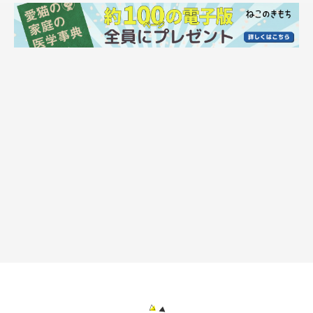
さて！『本日もねこ晴れなり』、2018年の更新はこれが最後で
す♪
皆さん今年もありがとうございました！
それではよいお年を！(*＾∀＾*)ﾉ