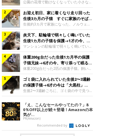
と“姉妹”のような関係に
公園の花壇で動けなくなっていた小さな子
猫。家族に迎えられてから6年、先住猫と
お迎え初日、家に着くなり走り回った
の間には深い絆が育まれていました。保護
当時のティダちゃん。
生後3カ月の子猫 すぐに家族のそばで
@muumuu62197189紹介するのは、
落ち着く姿に「迎えてよかった」
生後約3カ月で家族になった、ノルウェー
X（旧Twitter）ユーザー
ジャンフォレストキャットの子猫。お迎え
@muumuu62197189さんの愛猫・ティダ
炎天下、駐輪場で弱々しく鳴いていた
翌日には、すでに家でくつろぐ様子を見せ
ちゃん（取材時6才）の成長記録です。こ
ていました。お迎え翌日、ベッドでうとう
生後1カ月の子猫を保護→1才の今、筋
ちらは、生後3カ月ごろのティダちゃん。
とするむうちゃんお迎え翌日のむうちゃ
肉質でツンデレなコに成長
マンションの駐輪場で弱々しく鳴いてい
飼い主さんが出会ったのは、夜から大雨に
ん。@umimugi0304紹介するのは、
た、生後1カ月ほどの子猫。家族に迎えら
なると予報されていた日の夕方でした。花
Instagramユーザー@umimugi0304さんの
体重200g台だった生後1カ月半の保護
れてから1年、体も行動も大きく成長しま
壇で動けずにいた子猫保護したばかりのテ
愛猫・むうちゃん（撮影時、生後約3カ月
した。炎天下の駐輪場で鳴いていた小さな
子猫兄妹→6才の今、寄り添って眠る姿
ィダちゃん。@muumuu62197189飼い主
／ノルウェージャンフォレストキャッ
子猫保護当時のモモちゃん。@Kingponzu
にほっこり！
体重200g台だった2匹の保護子猫。飼い主
さんは、公園の
ト）。こちらは、お迎え翌日に撮影された
紹介するのは、X（旧Twitter）ユーザー
さんの家族になってから6年、ともに成長
一枚。ゴハンをお腹いっぱい食べたむうち
@Kingponzuさんの愛猫・モモちゃん（取
ゴミ袋に入れられていた生後2〜3週齢
するなかで、2匹の関係にも少しずつ変化
ゃんは眠くなり、飼い主さん夫婦のベッド
材時1才）の成長記録です。こちらは、モ
が見られました。家族になったばかりの小
の保護子猫→6才の今は「大黒柱」
でうとうとし始めたのだとか。飼い主さ
モちゃんが生後1カ月ごろに撮影された一
さな兄妹猫（写真上から）妹猫・てんちゃ
に！ 美しい黒猫に成長した姿にグッ
生後2〜3週齢ごろに、ゴミ袋の中で見つか
枚。飼い主さんの自宅マンションの駐輪場
ん、兄猫・ラムくん。@ten_ramu紹介す
った小さな命。ミルクから育てられたその
とくる
で鳴いていたところを保護された当時の姿
るのは、X（旧Twitter）ユーザー
子猫は今、家族に欠かせない存在へと成長
「え、こんなセールやってたの？」8
です。子猫時代のモモちゃん。
@ten_ramuさんの愛猫・ラムくんとてん
しました。ゴミ袋の中で見つかった、ミニ
0％OFF以上が続々登場！Amazonの本
@Kingponzuその日は気温が35℃を
ちゃん（ともに取材時6才）の成長記録で
モグラのような子猫よちよち歩きをしてい
気が...
す。この写真は、お迎えして間もない生後
たころの、生後2〜3週齢ごろのドンちゃ
PR(Amazon)
1カ月半ごろの2匹。当時、ラムくんは260
ん。@doddou_1今回紹介するのは、
Recommended by
グラム、てんちゃんは209グラムと、どち
X（旧Twitter）ユーザー@doddou_1さん
らもとても小さな体でした。2匹
の愛猫・ドンちゃん（取材時、推定6才／