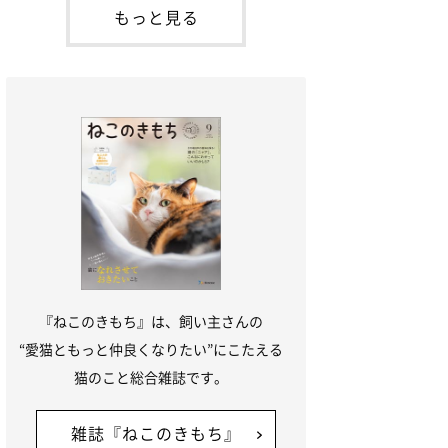
本名：ドミトリー・ドンスコイ）。ドンち
もっと見る
ゃんは、保護猫でした。ドンちゃんが見つ
かったのは、飼い主さんの姉の勤め先の敷
地内でした。ゴミ袋に入れられている
『ねこのきもち』は、飼い主さんの
“愛猫ともっと仲良くなりたい”にこたえる
猫のこと総合雑誌です。
雑誌『ねこのきもち』