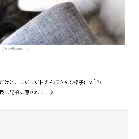
@apollo.and.tirol
けど、まだまだ甘えんぼさんな様子(´ω｀*)
良し兄弟に癒されます♪