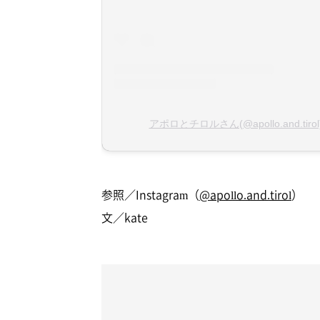
アポロとチロルさん(@apollo.and.ti
参照／Instagram（
@apollo.and.tirol
）
文／kate