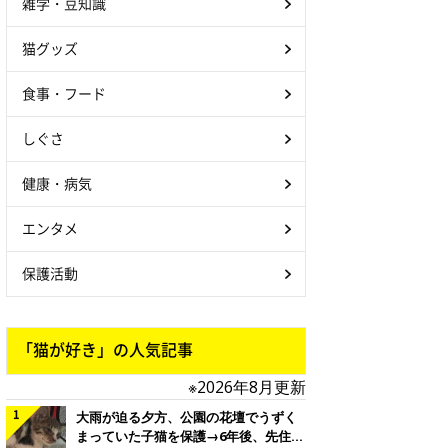
雑学・豆知識
猫グッズ
食事・フード
しぐさ
健康・病気
エンタメ
保護活動
「猫が好き」の人気記事
※2026年8月更新
大雨が迫る夕方、公園の花壇でうずく
まっていた子猫を保護→6年後、先住猫