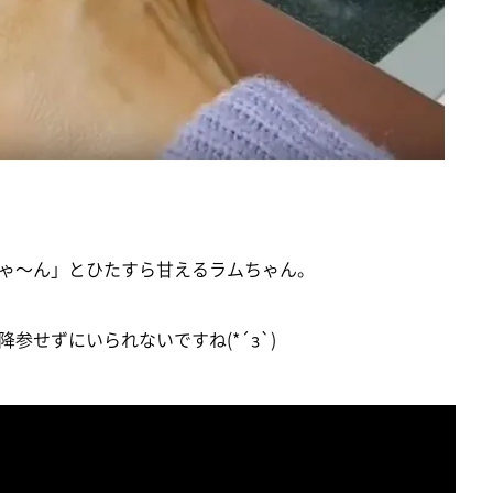
ゃ～ん」とひたすら甘えるラムちゃん。
参せずにいられないですね(*´з`)