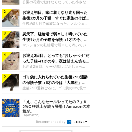
と“姉妹”のような関係に
公園の花壇で動けなくなっていた小さな子
猫。家族に迎えられてから6年、先住猫と
お迎え初日、家に着くなり走り回った
の間には深い絆が育まれていました。保護
当時のティダちゃん。
生後3カ月の子猫 すぐに家族のそばで
@muumuu62197189紹介するのは、
落ち着く姿に「迎えてよかった」
生後約3カ月で家族になった、ノルウェー
X（旧Twitter）ユーザー
ジャンフォレストキャットの子猫。お迎え
@muumuu62197189さんの愛猫・ティダ
炎天下、駐輪場で弱々しく鳴いていた
翌日には、すでに家でくつろぐ様子を見せ
ちゃん（取材時6才）の成長記録です。こ
ていました。お迎え翌日、ベッドでうとう
生後1カ月の子猫を保護→1才の今、筋
ちらは、生後3カ月ごろのティダちゃん。
とするむうちゃんお迎え翌日のむうちゃ
肉質でツンデレなコに成長
マンションの駐輪場で弱々しく鳴いてい
飼い主さんが出会ったのは、夜から大雨に
ん。@umimugi0304紹介するのは、
た、生後1カ月ほどの子猫。家族に迎えら
なると予報されていた日の夕方でした。花
Instagramユーザー@umimugi0304さんの
お迎え2日目、とっても“おしゃべり”だ
れてから1年、体も行動も大きく成長しま
壇で動けずにいた子猫保護したばかりのテ
愛猫・むうちゃん（撮影時、生後約3カ月
した。炎天下の駐輪場で鳴いていた小さな
った子猫→1才の今、夜は甘えん坊モー
ィダちゃん。@muumuu62197189飼い主
／ノルウェージャンフォレストキャッ
子猫保護当時のモモちゃん。@Kingponzu
ドになるコに成長！
お迎え2日目、ケージ越しに“おしゃべ
さんは、公園の
ト）。こちらは、お迎え翌日に撮影された
紹介するのは、X（旧Twitter）ユーザー
り”する姿を見せていた子猫。1才になった
一枚。ゴハンをお腹いっぱい食べたむうち
@Kingponzuさんの愛猫・モモちゃん（取
ゴミ袋に入れられていた生後2〜3週齢
今も見せる愛らしい姿にキュンとします。
ゃんは眠くなり、飼い主さん夫婦のベッド
材時1才）の成長記録です。こちらは、モ
お迎え2日目、ケージ越しに何かを伝える
の保護子猫→6才の今は「大黒柱」
でうとうとし始めたのだとか。飼い主さ
モちゃんが生後1カ月ごろに撮影された一
ももちゃん“おしゃべり”なももちゃん。
に！ 美しい黒猫に成長した姿にグッ
生後2〜3週齢ごろに、ゴミ袋の中で見つか
枚。飼い主さんの自宅マンションの駐輪場
@poocoonyan紹介するのは、Instagram
った小さな命。ミルクから育てられたその
とくる
で鳴いていたところを保護された当時の姿
ユーザー@poocoonyanさんの愛猫・もも
子猫は今、家族に欠かせない存在へと成長
「え、こんなセールやってたの？」8
です。子猫時代のモモちゃん。
ちゃん（取材時1才／マンチカン）です。
しました。ゴミ袋の中で見つかった、ミニ
0％OFF以上が続々登場！Amazonの本
@Kingponzuその日は気温が35℃を
こちらの動画は、ももちゃんが生後2カ月
モグラのような子猫よちよち歩きをしてい
気が...
を過ぎたころ、お迎え2日目に撮影された
たころの、生後2〜3週齢ごろのドンちゃ
PR(Amazon)
もの。新しい環境にゆっくり慣れてもらう
ん。@doddou_1今回紹介するのは、
Recommended by
ため、当時はケージの中で過ごしていまし
X（旧Twitter）ユーザー@doddou_1さん
た。鳴いてアピールするももち
の愛猫・ドンちゃん（取材時、推定6才／