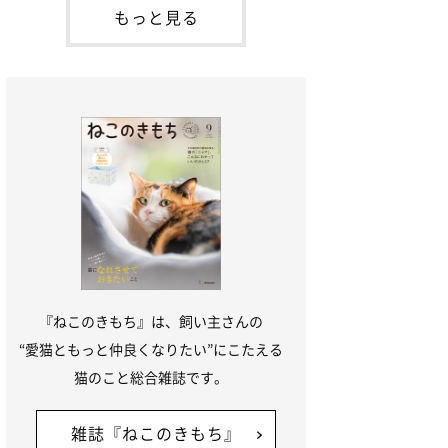
本名：ドミトリー・ドンスコイ）。ドンち
もっと見る
ゃんは、保護猫でした。ドンちゃんが見つ
かったのは、飼い主さんの姉の勤め先の敷
地内でした。ゴミ袋に入れられている
『ねこのきもち』は、飼い主さんの
“愛猫ともっと仲良くなりたい”にこたえる
猫のこと総合雑誌です。
雑誌『ねこのきもち』