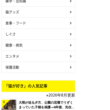
雑学・豆知識
猫グッズ
食事・フード
しぐさ
健康・病気
エンタメ
保護活動
「猫が好き」の人気記事
※2026年8月更新
大雨が迫る夕方、公園の花壇でうずく
まっていた子猫を保護→6年後、先住猫