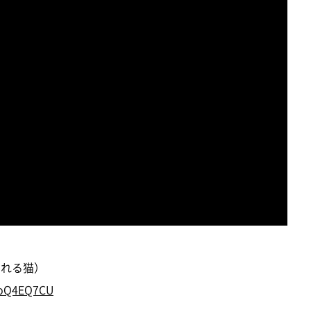
ゃれる猫）
QoQ4EQ7CU