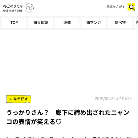
記事をさがす
TOP
猫豆知識
連載
猫マンガ
食べ物
猫が好き
2019/05/21
UP DATE
うっかりさん？ 廊下に締め出されたニャン
コの表情が笑える♡