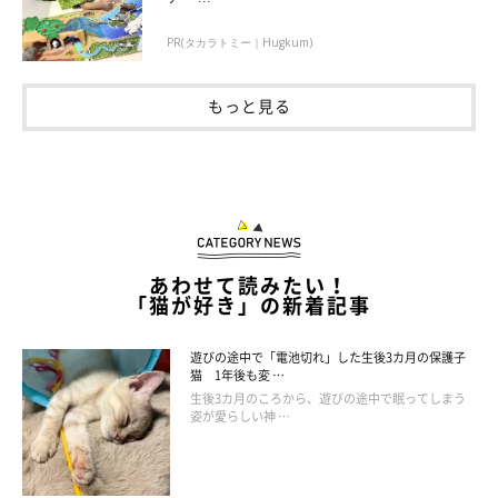
PR(タカラトミー｜Hugkum)
もっと見る
あわせて読みたい！
「猫が好き」の新着記事
遊びの途中で「電池切れ」した生後3カ月の保護子
猫 1年後も変 …
生後3カ月のころから、遊びの途中で眠ってしまう
姿が愛らしい神 …