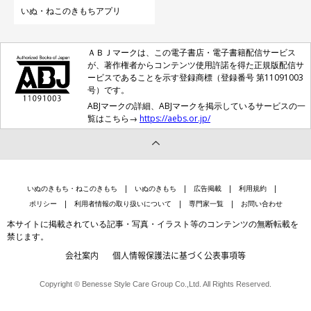
いぬ・ねこのきもちアプリ
ＡＢＪマークは、この電子書店・電子書籍配信サービス
が、著作権者からコンテンツ使用許諾を得た正規版配信サ
ービスであることを示す登録商標（登録番号 第11091003
号）です。
ABJマークの詳細、ABJマークを掲示しているサービスの一
覧はこちら→
https://aebs.or.jp/
いぬのきもち・ねこのきもち
いぬのきもち
広告掲載
利用規約
ポリシー
利用者情報の取り扱いについて
専門家一覧
お問い合わせ
本サイトに掲載されている記事・写真・イラスト等のコンテンツの無断転載を
禁じます。
会社案内
個人情報保護法に基づく公表事項等
Copyright © Benesse Style Care Group Co.,Ltd. All Rights Reserved.