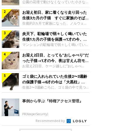
と“姉妹”のような関係に
公園の花壇で動けなくなっていた小さな子
猫。家族に迎えられてから6年、先住猫と
お迎え初日、家に着くなり走り回った
の間には深い絆が育まれていました。保護
当時のティダちゃん。
生後3カ月の子猫 すぐに家族のそばで
@muumuu62197189紹介するのは、
落ち着く姿に「迎えてよかった」
生後約3カ月で家族になった、ノルウェー
X（旧Twitter）ユーザー
ジャンフォレストキャットの子猫。お迎え
@muumuu62197189さんの愛猫・ティダ
炎天下、駐輪場で弱々しく鳴いていた
翌日には、すでに家でくつろぐ様子を見せ
ちゃん（取材時6才）の成長記録です。こ
ていました。お迎え翌日、ベッドでうとう
生後1カ月の子猫を保護→1才の今、筋
ちらは、生後3カ月ごろのティダちゃん。
とするむうちゃんお迎え翌日のむうちゃ
肉質でツンデレなコに成長
マンションの駐輪場で弱々しく鳴いてい
飼い主さんが出会ったのは、夜から大雨に
ん。@umimugi0304紹介するのは、
た、生後1カ月ほどの子猫。家族に迎えら
なると予報されていた日の夕方でした。花
Instagramユーザー@umimugi0304さんの
お迎え2日目、とっても“おしゃべり”だ
れてから1年、体も行動も大きく成長しま
壇で動けずにいた子猫保護したばかりのテ
愛猫・むうちゃん（撮影時、生後約3カ月
した。炎天下の駐輪場で鳴いていた小さな
った子猫→1才の今、夜は甘えん坊モー
ィダちゃん。@muumuu62197189飼い主
／ノルウェージャンフォレストキャッ
子猫保護当時のモモちゃん。@Kingponzu
ドになるコに成長！
お迎え2日目、ケージ越しに“おしゃべ
さんは、公園の
ト）。こちらは、お迎え翌日に撮影された
紹介するのは、X（旧Twitter）ユーザー
り”する姿を見せていた子猫。1才になった
一枚。ゴハンをお腹いっぱい食べたむうち
@Kingponzuさんの愛猫・モモちゃん（取
ゴミ袋に入れられていた生後2〜3週齢
今も見せる愛らしい姿にキュンとします。
ゃんは眠くなり、飼い主さん夫婦のベッド
材時1才）の成長記録です。こちらは、モ
お迎え2日目、ケージ越しに何かを伝える
の保護子猫→6才の今は「大黒柱」
でうとうとし始めたのだとか。飼い主さ
モちゃんが生後1カ月ごろに撮影された一
ももちゃん“おしゃべり”なももちゃん。
に！ 美しい黒猫に成長した姿にグッ
生後2〜3週齢ごろに、ゴミ袋の中で見つか
枚。飼い主さんの自宅マンションの駐輪場
@poocoonyan紹介するのは、Instagram
った小さな命。ミルクから育てられたその
とくる
で鳴いていたところを保護された当時の姿
ユーザー@poocoonyanさんの愛猫・もも
子猫は今、家族に欠かせない存在へと成長
事例から学ぶ『特権アクセス管理』
です。子猫時代のモモちゃん。
ちゃん（取材時1才／マンチカン）です。
しました。ゴミ袋の中で見つかった、ミニ
@Kingponzuその日は気温が35℃を
こちらの動画は、ももちゃんが生後2カ月
モグラのような子猫よちよち歩きをしてい
を過ぎたころ、お迎え2日目に撮影された
たころの、生後2〜3週齢ごろのドンちゃ
PR(KeeperSecurity)
もの。新しい環境にゆっくり慣れてもらう
ん。@doddou_1今回紹介するのは、
Recommended by
ため、当時はケージの中で過ごしていまし
X（旧Twitter）ユーザー@doddou_1さん
た。鳴いてアピールするももち
の愛猫・ドンちゃん（取材時、推定6才／