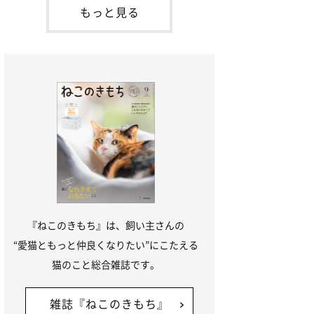
本名：ドミトリー・ドンスコイ）。ドンち
もっと見る
ゃんは、保護猫でした。ドンちゃんが見つ
かったのは、飼い主さんの姉の勤め先の敷
地内でした。ゴミ袋に入れられている
『ねこのきもち』は、飼い主さんの
“愛猫ともっと仲良くなりたい”にこたえる
猫のこと総合雑誌です。
雑誌『ねこのきもち』