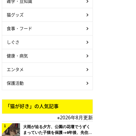
雑学・豆知識
猫グッズ
食事・フード
しぐさ
健康・病気
エンタメ
保護活動
「猫が好き」の人気記事
※2026年8月更新
大雨が迫る夕方、公園の花壇でうずく
まっていた子猫を保護→6年後、先住猫