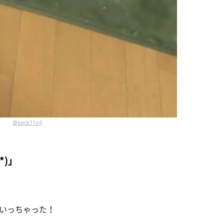
@pack11o4
*)」
いっちゃった！