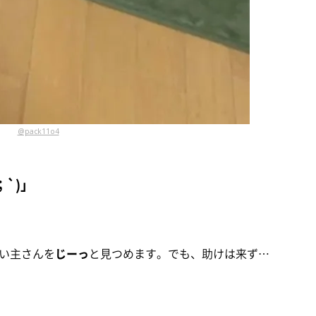
@pack11o4
`)」
い主さんを
じーっ
と見つめます。でも、助けは来ず…