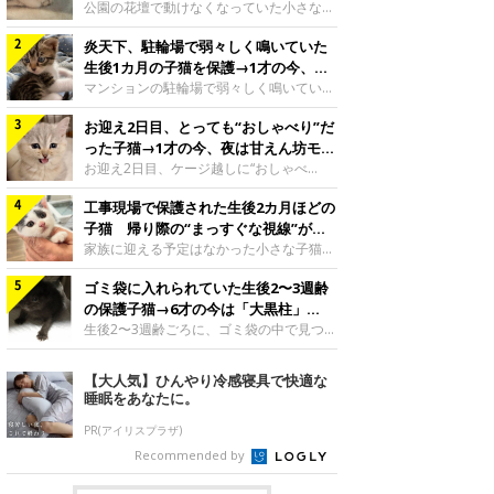
と“姉妹”のような関係に
公園の花壇で動けなくなっていた小さな子
猫。家族に迎えられてから6年、先住猫と
炎天下、駐輪場で弱々しく鳴いていた
の間には深い絆が育まれていました。保護
当時のティダちゃん。
生後1カ月の子猫を保護→1才の今、筋
@muumuu62197189紹介するのは、
肉質でツンデレなコに成長
マンションの駐輪場で弱々しく鳴いてい
X（旧Twitter）ユーザー
た、生後1カ月ほどの子猫。家族に迎えら
@muumuu62197189さんの愛猫・ティダ
お迎え2日目、とっても“おしゃべり”だ
れてから1年、体も行動も大きく成長しま
ちゃん（取材時6才）の成長記録です。こ
した。炎天下の駐輪場で鳴いていた小さな
った子猫→1才の今、夜は甘えん坊モー
ちらは、生後3カ月ごろのティダちゃん。
子猫保護当時のモモちゃん。@Kingponzu
ドになるコに成長！
お迎え2日目、ケージ越しに“おしゃべ
飼い主さんが出会ったのは、夜から大雨に
紹介するのは、X（旧Twitter）ユーザー
り”する姿を見せていた子猫。1才になった
なると予報されていた日の夕方でした。花
@Kingponzuさんの愛猫・モモちゃん（取
工事現場で保護された生後2カ月ほどの
今も見せる愛らしい姿にキュンとします。
壇で動けずにいた子猫保護したばかりのテ
材時1才）の成長記録です。こちらは、モ
お迎え2日目、ケージ越しに何かを伝える
子猫 帰り際の“まっすぐな視線”が忘
ィダちゃん。@muumuu62197189飼い主
モちゃんが生後1カ月ごろに撮影された一
ももちゃん“おしゃべり”なももちゃん。
れられず、家族の一員に
家族に迎える予定はなかった小さな子猫。
さんは、公園の
枚。飼い主さんの自宅マンションの駐輪場
@poocoonyan紹介するのは、Instagram
帰り際に見せた姿が、飼い主さんの心に残
で鳴いていたところを保護された当時の姿
ユーザー@poocoonyanさんの愛猫・もも
ゴミ袋に入れられていた生後2〜3週齢
りました。保護当時の夏目ちゃん。
です。子猫時代のモモちゃん。
ちゃん（取材時1才／マンチカン）です。
@shibainu_rintaro紹介するのは、
の保護子猫→6才の今は「大黒柱」
@Kingponzuその日は気温が35℃を
こちらの動画は、ももちゃんが生後2カ月
Instagramユーザー@shibainu_rintaroさ
に！ 美しい黒猫に成長した姿にグッ
生後2〜3週齢ごろに、ゴミ袋の中で見つか
を過ぎたころ、お迎え2日目に撮影された
んの愛猫・夏目（なつめ）ちゃん（取材時
った小さな命。ミルクから育てられたその
とくる
もの。新しい環境にゆっくり慣れてもらう
3才）。工事現場で親猫とはぐれたとみら
子猫は今、家族に欠かせない存在へと成長
【大人気】ひんやり冷感寝具で快適な
ため、当時はケージの中で過ごしていまし
れ、保護された当時は生後2カ月ほどだっ
しました。ゴミ袋の中で見つかった、ミニ
睡眠をあなたに。
た。鳴いてアピールするももち
たといいます。新しい飼い主を探すつもり
モグラのような子猫よちよち歩きをしてい
が……保護されてケージに入っている夏目
たころの、生後2〜3週齢ごろのドンちゃ
PR(アイリスプラザ)
ちゃん。@shibainu_rintaro夏目ちゃんを
ん。@doddou_1今回紹介するのは、
Recommended by
保護したのは、以前、飼い主さんの愛猫・
X（旧Twitter）ユーザー@doddou_1さん
ちくわく
の愛猫・ドンちゃん（取材時、推定6才／