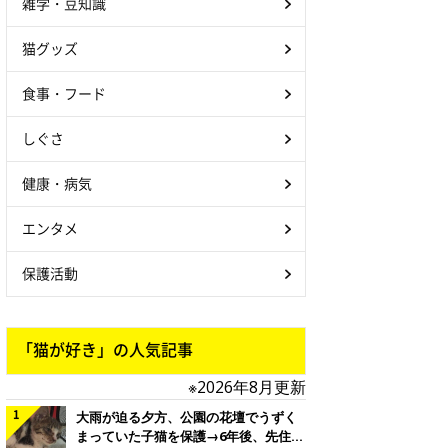
雑学・豆知識
猫グッズ
食事・フード
しぐさ
健康・病気
エンタメ
保護活動
「猫が好き」の人気記事
※2026年8月更新
大雨が迫る夕方、公園の花壇でうずく
まっていた子猫を保護→6年後、先住猫