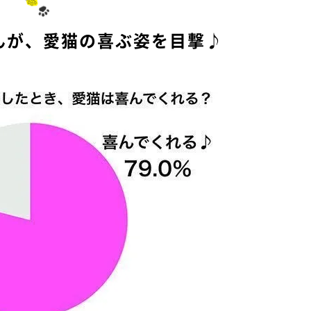
e
んが、愛猫の喜ぶ姿を目撃♪