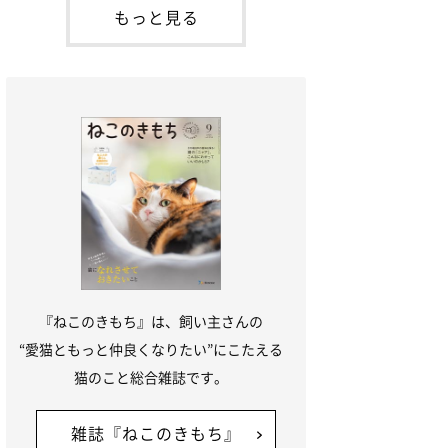
本名：ドミトリー・ドンスコイ）。ドンち
もっと見る
ゃんは、保護猫でした。ドンちゃんが見つ
かったのは、飼い主さんの姉の勤め先の敷
地内でした。ゴミ袋に入れられている
『ねこのきもち』は、飼い主さんの
“愛猫ともっと仲良くなりたい”にこたえる
猫のこと総合雑誌です。
雑誌『ねこのきもち』