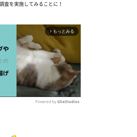
調査を実施してみることに！
もっとみる
arrow_forward_ios
Powered by 
GliaStudios
M
u
t