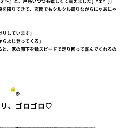
ォ～』と、戸惑いつつも嬉しくて震えました(=^ェ^=)」
段を降りてきて、玄関でもクルクル周りながらにゃあにゃ
ガリしています」
からよじ登ってくる」
ると、家の廊下を猛スピードで走り回って喜んでくれるの
スリ、ゴロゴロ♡