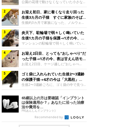
と“姉妹”のような関係に
公園の花壇で動けなくなっていた小さな子
猫。家族に迎えられてから6年、先住猫と
お迎え初日、家に着くなり走り回った
の間には深い絆が育まれていました。保護
当時のティダちゃん。
生後3カ月の子猫 すぐに家族のそばで
@muumuu62197189紹介するのは、
落ち着く姿に「迎えてよかった」
生後約3カ月で家族になった、ノルウェー
X（旧Twitter）ユーザー
ジャンフォレストキャットの子猫。お迎え
@muumuu62197189さんの愛猫・ティダ
炎天下、駐輪場で弱々しく鳴いていた
翌日には、すでに家でくつろぐ様子を見せ
ちゃん（取材時6才）の成長記録です。こ
ていました。お迎え翌日、ベッドでうとう
生後1カ月の子猫を保護→1才の今、筋
ちらは、生後3カ月ごろのティダちゃん。
とするむうちゃんお迎え翌日のむうちゃ
肉質でツンデレなコに成長
マンションの駐輪場で弱々しく鳴いてい
飼い主さんが出会ったのは、夜から大雨に
ん。@umimugi0304紹介するのは、
た、生後1カ月ほどの子猫。家族に迎えら
なると予報されていた日の夕方でした。花
Instagramユーザー@umimugi0304さんの
お迎え2日目、とっても“おしゃべり”だ
れてから1年、体も行動も大きく成長しま
壇で動けずにいた子猫保護したばかりのテ
愛猫・むうちゃん（撮影時、生後約3カ月
した。炎天下の駐輪場で鳴いていた小さな
った子猫→1才の今、夜は甘えん坊モー
ィダちゃん。@muumuu62197189飼い主
／ノルウェージャンフォレストキャッ
子猫保護当時のモモちゃん。@Kingponzu
ドになるコに成長！
お迎え2日目、ケージ越しに“おしゃべ
さんは、公園の
ト）。こちらは、お迎え翌日に撮影された
紹介するのは、X（旧Twitter）ユーザー
り”する姿を見せていた子猫。1才になった
一枚。ゴハンをお腹いっぱい食べたむうち
@Kingponzuさんの愛猫・モモちゃん（取
ゴミ袋に入れられていた生後2〜3週齢
今も見せる愛らしい姿にキュンとします。
ゃんは眠くなり、飼い主さん夫婦のベッド
材時1才）の成長記録です。こちらは、モ
お迎え2日目、ケージ越しに何かを伝える
の保護子猫→6才の今は「大黒柱」
でうとうとし始めたのだとか。飼い主さ
モちゃんが生後1カ月ごろに撮影された一
ももちゃん“おしゃべり”なももちゃん。
に！ 美しい黒猫に成長した姿にグッ
生後2〜3週齢ごろに、ゴミ袋の中で見つか
枚。飼い主さんの自宅マンションの駐輪場
@poocoonyan紹介するのは、Instagram
った小さな命。ミルクから育てられたその
とくる
で鳴いていたところを保護された当時の姿
ユーザー@poocoonyanさんの愛猫・もも
子猫は今、家族に欠かせない存在へと成長
65歳以上の方は要確認「インプラント
です。子猫時代のモモちゃん。
ちゃん（取材時1才／マンチカン）です。
しました。ゴミ袋の中で見つかった、ミニ
は保険適用か？」あなたに沿った治療
@Kingponzuその日は気温が35℃を
こちらの動画は、ももちゃんが生後2カ月
モグラのような子猫よちよち歩きをしてい
法や費用を...
を過ぎたころ、お迎え2日目に撮影された
たころの、生後2〜3週齢ごろのドンちゃ
PR(あんしんインプラント)
もの。新しい環境にゆっくり慣れてもらう
ん。@doddou_1今回紹介するのは、
Recommended by
ため、当時はケージの中で過ごしていまし
X（旧Twitter）ユーザー@doddou_1さん
た。鳴いてアピールするももち
の愛猫・ドンちゃん（取材時、推定6才／