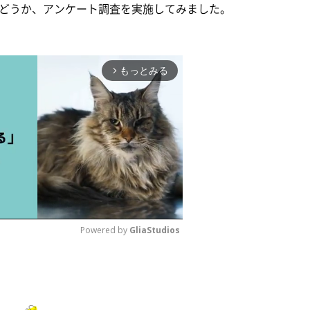
どうか、アンケート調査を実施してみました。
もっとみる
arrow_forward_ios
Powered by 
GliaStudios
M
u
t