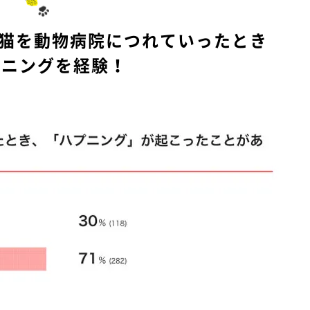
e
愛猫を動物病院につれていったとき
プニングを経験！