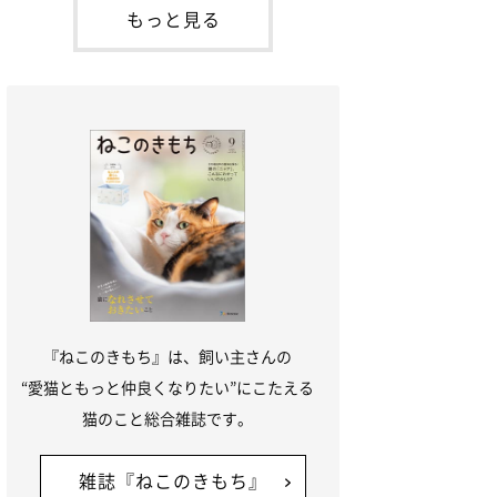
本名：ドミトリー・ドンスコイ）。ドンち
もっと見る
ゃんは、保護猫でした。ドンちゃんが見つ
かったのは、飼い主さんの姉の勤め先の敷
地内でした。ゴミ袋に入れられている
『ねこのきもち』は、飼い主さんの
“愛猫ともっと仲良くなりたい”にこたえる
猫のこと総合雑誌です。
雑誌『ねこのきもち』