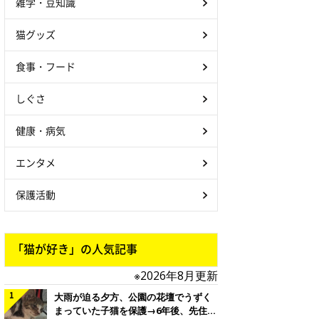
雑学・豆知識
猫グッズ
食事・フード
しぐさ
健康・病気
エンタメ
保護活動
「猫が好き」の人気記事
※2026年8月更新
大雨が迫る夕方、公園の花壇でうずく
まっていた子猫を保護→6年後、先住猫